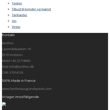
Tasker
Tilbud til kvinder og mænd
Tørklæder
Vin
Vinter
Kontakt
Berthes
Lavendelparken 10
9310 Vodskov
Mobil +45 22718463
Mail info@berthes.dk
CVR: 37914126
100% Made in France
www.bertheauxgrandspieds.com
Vi tager imod følgende