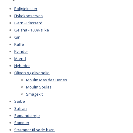
Boligtekstiler
Fiskekonserves
Garn - Plassard
Geisha - 100% silke
Gin
Kaffe
Kvinder
Mænd
Nyheder
Oliven og olivenolie
Moulin Mas des Bories
Moulin Soulas
Smagekit
Sæbe
Safran
Sømandstrøje
Sommer
Strømper til søde børn