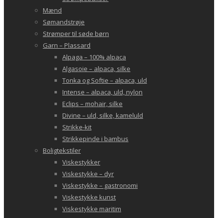
Mænd
Sømandstrøje
Strømper til søde børn
Garn – Plassard
Alpaga – 100% alpaca
Algasoie – alpaca, silke
Tonka og Softie – alpaca, uld
Intense – alpaca, uld, nylon
Eclips – mohair, silke
Divine – uld, silke, kameluld
Strikke-kit
Strikkepinde i bambus
Boligtekstiler
Viskestykker
Viskestykke – dyr
Viskestykke – gastronomi
Viskestykke kunst
Viskestykke maritim