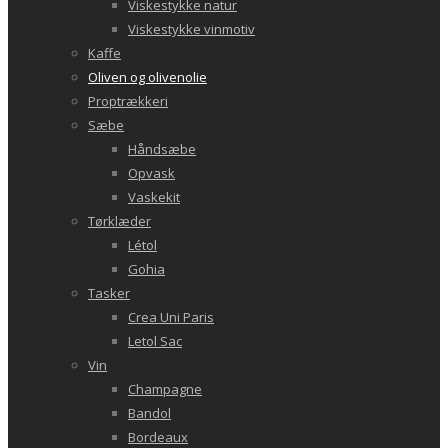
Viskestykke natur
Viskestykke vinmotiv
Kaffe
Oliven og olivenolie
Proptrækkeri
Sæbe
Håndsæbe
Opvask
Vaskekit
Tørklæder
Létol
Gohia
Tasker
Crea Uni Paris
Letol Sac
Vin
Champagne
Bandol
Bordeaux