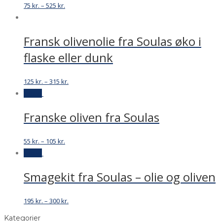
75
kr.
–
525
kr.
Fransk olivenolie fra Soulas øko i
flaske eller dunk
125
kr.
–
315
kr.
Tilbud
Franske oliven fra Soulas
55
kr.
–
105
kr.
Tilbud
Smagekit fra Soulas – olie og oliven
195
kr.
–
300
kr.
Kategorier