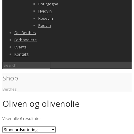
Bourgogne
Hvidvin
Rosévin
Rødvin
Om Berthes
Forhandlere
Events
Kontakt
Shop
Berthes
Oliven og olivenolie
Viser alle 6 resultater