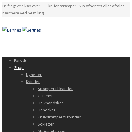
Fri fragt ved køb over 600 kr. for strømper - Vin afhentes eller aftales
nærmere ved bestilling
Forside
Shop
Nyheder
Kvinder
Strømper til kvinder
Glimmer
Halvhandsker
Handsker
Knæstrømper til kvinder
Sokletter
Strømpebukser