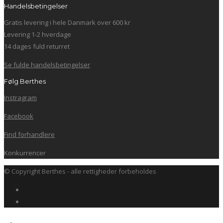
Handelsbetingelser
Gratis levering i hele Danmark over 600 kr
Levering 1-2 hverdage
14 dages fuld returret
Se fulde handelsbetingelser
Følg Berthes
Instragram
Facebook
Find forhandlere
Konkurrencer
© Copyright Berthes - alle rettigheder forbeholdes