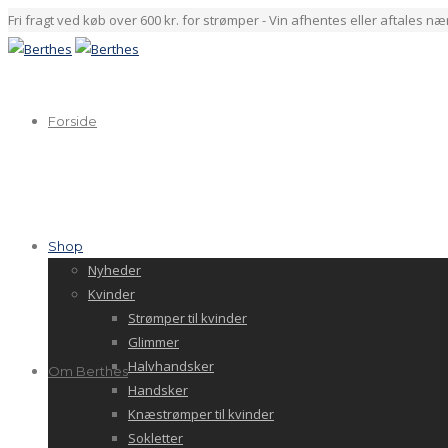
Fri fragt ved køb over 600 kr. for strømper - Vin afhentes eller aftales n
Forside
Shop
Nyheder
Kvinder
Strømper til kvinder
Glimmer
Halvhandsker
Om Berthes
Handsker
Knæstrømper til kvinder
Sokletter