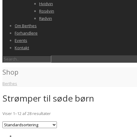
Hvidvin
Rosévin
Rødvin
Om Berthes
Forhandlere
Events
Kontakt
Shop
Berthes
Strømper til søde børn
Viser 1–12 af 28 resultater