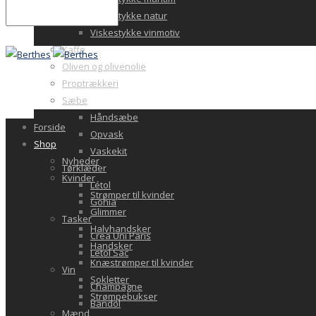
Viskestykke natur
Viskestykke vinmotiv
Kaffe
Oliven og olivenolie
Proptrækkeri
Sæbe
Håndsæbe
Forside
Opvask
Shop
Vaskekit
Nyheder
Tørklæder
Kvinder
Létol
Strømper til kvinder
Gohia
Glimmer
Tasker
Halvhandsker
Crea Uni Paris
Handsker
Letol Sac
Knæstrømper til kvinder
Vin
Sokletter
Champagne
Strømpebukser
Bandol
Mænd