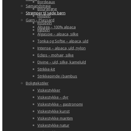
Bordeaux
Sømandstrøje
Bourgogne
Strømper til søde børn
Hvidvin
Garn – Plassard
Rosévin
Alpaga – 100% alpaca
Rødvin
Algasoie – alpaca, silke
Tonka og Softie – alpaca, uld
Intense – alpaca, uld, nylon
Eclips – mohair, silke
Divine – uld, silke, kameluld
Strikke-kit
Strikkepinde i bambus
Boligtekstiler
Viskestykker
Viskestykke – dyr
Viskestykke – gastronomi
Viskestykke kunst
Viskestykke maritim
Viskestykke natur