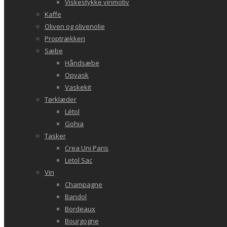
Viskestykke vinmotiv
Kaffe
Oliven og olivenolie
Proptrækkeri
Sæbe
Håndsæbe
Opvask
Vaskekit
Tørklæder
Létol
Gohia
Tasker
Crea Uni Paris
Letol Sac
Vin
Champagne
Bandol
Bordeaux
Bourgogne