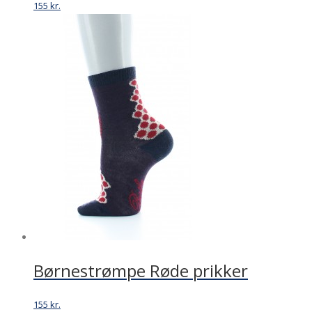
155
kr.
Børnestrømpe Røde prikker
155
kr.