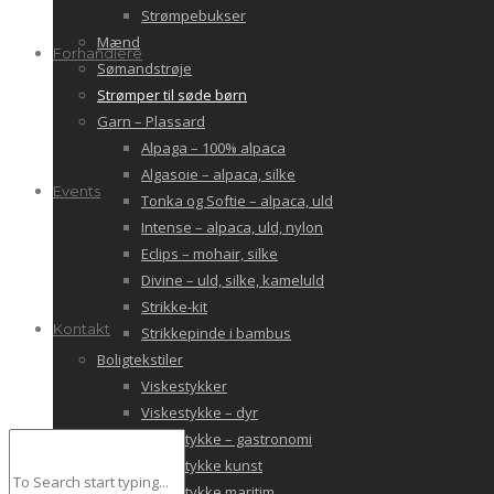
Strømpebukser
Mænd
Forhandlere
Sømandstrøje
Strømper til søde børn
Garn – Plassard
Alpaga – 100% alpaca
Algasoie – alpaca, silke
Events
Tonka og Softie – alpaca, uld
Intense – alpaca, uld, nylon
Eclips – mohair, silke
Divine – uld, silke, kameluld
Strikke-kit
Kontakt
Strikkepinde i bambus
Boligtekstiler
Viskestykker
Viskestykke – dyr
Viskestykke – gastronomi
Viskestykke kunst
Viskestykke maritim