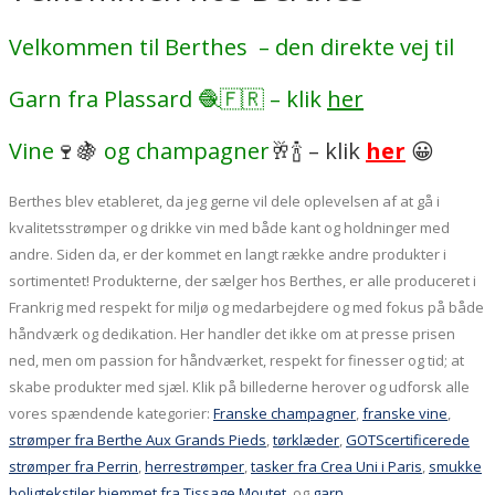
Velkommen til Berthes – den direkte vej til
Garn fra Plassard 🧶🇫🇷 – klik
her
Vine
🍷🍇
og champagner
🥂🍾 – klik
her
😀
Berthes blev etableret, da jeg gerne vil dele oplevelsen af at gå i
kvalitetsstrømper og drikke vin med både kant og holdninger med
andre. Siden da, er der kommet en langt række andre produkter i
sortimentet! Produkterne, der sælger hos Berthes, er alle produceret i
Frankrig med respekt for miljø og medarbejdere og med fokus på både
håndværk og dedikation. Her handler det ikke om at presse prisen
ned, men om passion for håndværket, respekt for finesser og tid; at
skabe produkter med sjæl. Klik på billederne herover og udforsk alle
vores spændende kategorier:
Franske champagner
,
franske vine
,
strømper fra
Berthe Aux Grands Pieds
,
tørklæder
,
GOTScertificerede
strømper fra Perrin
,
herrestrømper
,
tasker fra Crea Uni i Paris
,
smukke
boligtekstiler hjemmet fra Tissage Moutet
og
garn
.