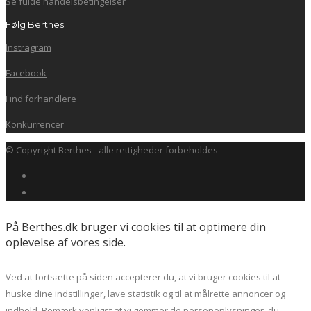
Se fulde handelsbetingelser
Følg Berthes
Instragram
Facebook
Find forhandlere
Konkurrencer
© Copyright Berthes - alle rettigheder forbeholdes
På Berthes.dk bruger vi cookies til at optimere din
oplevelse af vores side.
Ved at fortsætte på siden accepterer du, at vi bruger cookies til at
huske dine indstillinger, lave statistik og til at målrette annoncer og
indhold. Bemærk venligst at vi gemmer de personoplysninger, du