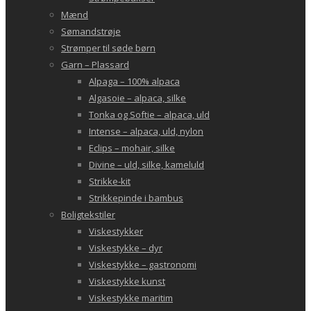
Mænd
Sømandstrøje
Strømper til søde børn
Garn – Plassard
Alpaga – 100% alpaca
Algasoie – alpaca, silke
Tonka og Softie – alpaca, uld
Intense – alpaca, uld, nylon
Eclips – mohair, silke
Divine – uld, silke, kameluld
Strikke-kit
Strikkepinde i bambus
Boligtekstiler
Viskestykker
Viskestykke – dyr
Viskestykke – gastronomi
Viskestykke kunst
Viskestykke maritim