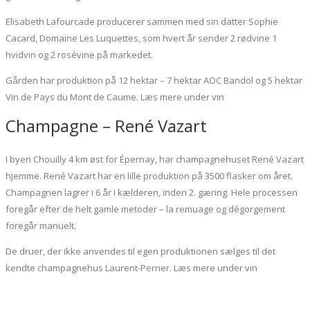
Elisabeth Lafourcade producerer sammen med sin datter Sophie
Cacard, Domaine Les Luquettes, som hvert år sender 2 rødvine 1
hvidvin og 2 rosévine på markedet.
Gården har produktion på 12 hektar – 7 hektar AOC Bandol og 5 hektar
Vin de Pays du Mont de Caume. Læs mere under vin
Champagne – René Vazart
I byen Chouilly 4 km øst for Épernay, har champagnehuset René Vazart
hjemme. René Vazart har en lille produktion på 3500 flasker om året.
Champagnen lagrer i 6 år i kælderen, inden 2. gæring. Hele processen
foregår efter de helt gamle metoder – la remuage og dégorgement
foregår manuelt.
De druer, der ikke anvendes til egen produktionen sælges til det
kendte champagnehus Laurent-Perrier. Læs mere under vin