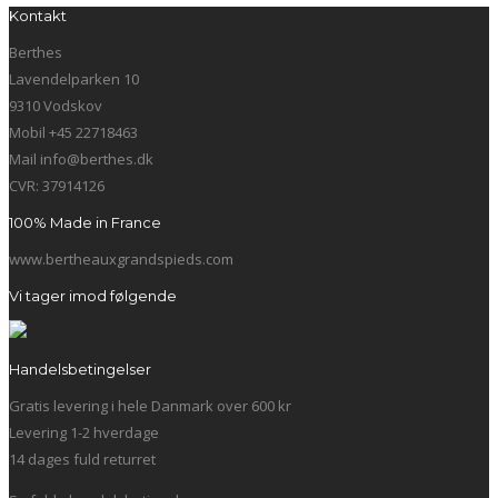
Kontakt
Berthes
Lavendelparken 10
9310 Vodskov
Mobil +45 22718463
Mail info@berthes.dk
CVR: 37914126
100% Made in France
www.bertheauxgrandspieds.com
Vi tager imod følgende
Handelsbetingelser
Gratis levering i hele Danmark over 600 kr
Levering 1-2 hverdage
14 dages fuld returret