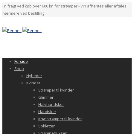
Fri fragt ved køb over 600 kr. for strømper - Vin afhentes eller aftales
nærmere ved bestilling
Forside
Shop
Nyheder
Kvinder
Strømper til kvinder
Glimmer
Halvhandsker
Handsker
Knæstrømper til kvinder
Sokletter
Strømpebukser