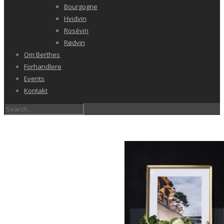
Bourgogne
Hvidvin
Rosévin
Rødvin
Om Berthes
Forhandlere
Events
Kontakt