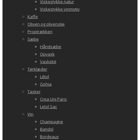
Viskestykke natur
Viskestykke vinmotiv
Kaffe
Oliven og olivenolie
Proptrækkeri
Sæbe
Håndsæbe
Opvask
Vaskekit
Tørklæder
Létol
Gohia
Tasker
Crea Uni Paris
Letol Sac
Vin
Champagne
Bandol
Bordeaux