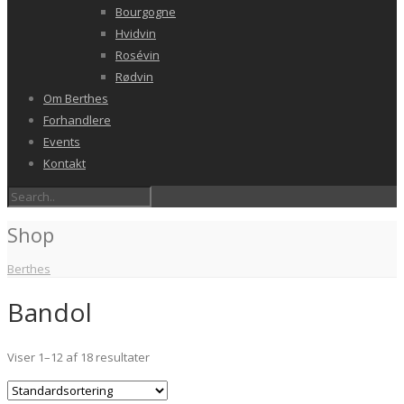
Bourgogne
Hvidvin
Rosévin
Rødvin
Om Berthes
Forhandlere
Events
Kontakt
Shop
Berthes
Bandol
Viser 1–12 af 18 resultater