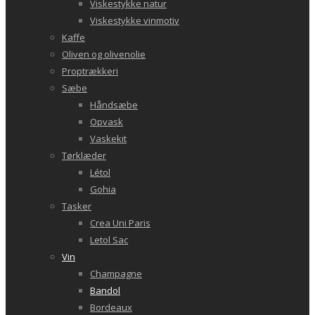
Viskestykke natur
Viskestykke vinmotiv
Kaffe
Oliven og olivenolie
Proptrækkeri
Sæbe
Håndsæbe
Opvask
Vaskekit
Tørklæder
Létol
Gohia
Tasker
Crea Uni Paris
Letol Sac
Vin
Champagne
Bandol
Bordeaux