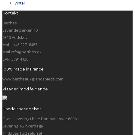
Vinter
Kontakt
Berthes
Lavendelparken 10
9310 Vodskov
Mobil +45 22718463
Mail info@berthes.dk
CVR: 37914126
100% Made in France
www.bertheauxgrandspieds.com
Vi tager imod følgende
Handelsbetingelser
Gratis levering i hele Danmark over 600 kr
Levering 1-2 hverdage
14 dages fuld returret