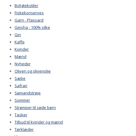
Boligtekstiler
Fiskekonserves
Garn - Plassard
Geisha - 100% silke
Gin
Kaffe
Kvinder
Mænd
Nyheder
Oliven og olivenolie
Sæbe
Safran
Sømandstrøje
Sommer
Strømper til søde børn
Tasker
Tilbud til kvinder og mænd
Tørklæder