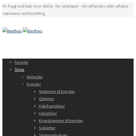
Fri fragt ved køb over 600 kr. for strømper - Vin afhentes eller aftales
nærmere ved bestilling
Forside
Shop
Nyheder
Kvinder
Strømper til kvinder
Glimmer
Halvhandsker
Handsker
Knæstrømper til kvinder
Sokletter
Strømpebukser