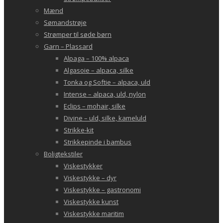
Mænd
Sømandstrøje
Strømper til søde børn
Garn – Plassard
Alpaga – 100% alpaca
Algasoie – alpaca, silke
Tonka og Softie – alpaca, uld
Intense – alpaca, uld, nylon
Eclips – mohair, silke
Divine – uld, silke, kameluld
Strikke-kit
Strikkepinde i bambus
Boligtekstiler
Viskestykker
Viskestykke – dyr
Viskestykke – gastronomi
Viskestykke kunst
Viskestykke maritim