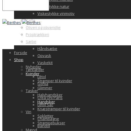
Viskestykke natur
Viskestykke vinmotiv
Kaffe
Oliven og olivenolie
Proptrækkeri
Sæbe
Håndsæbe
Forside
Opvask
Shop
Vaskekit
Nyheder
Tørklæder
Kvinder
Létol
Strømper til kvinder
Gohia
Glimmer
Tasker
Halvhandsker
Crea Uni Paris
Handsker
Letol Sac
Knæstrømper til kvinder
Vin
Sokletter
Champagne
Strømpebukser
Bandol
Mænd