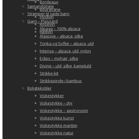
Bordeaux
Sømandstrøje
Bourgogne
Strømper til søde børn
Hvidvin
Garn – Plassard
Rosévin
Alpaga – 100% alpaca
Rødvin
Algasoie – alpaca, silke
Tonka og Softie – alpaca, uld
Intense – alpaca, uld, nylon
Eclips – mohair, silke
Divine – uld, silke, kameluld
Strikke-kit
Strikkepinde i bambus
Boligtekstiler
Viskestykker
Viskestykke – dyr
Viskestykke – gastronomi
Viskestykke kunst
Viskestykke maritim
Viskestykke natur