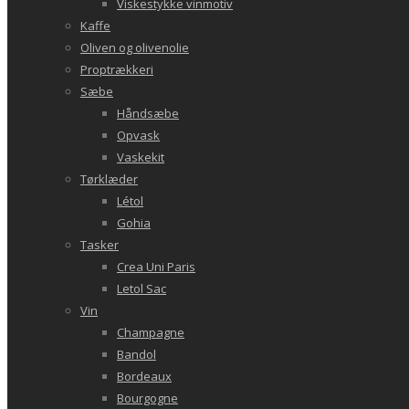
Viskestykke vinmotiv
Kaffe
Oliven og olivenolie
Proptrækkeri
Sæbe
Håndsæbe
Opvask
Vaskekit
Tørklæder
Létol
Gohia
Tasker
Crea Uni Paris
Letol Sac
Vin
Champagne
Bandol
Bordeaux
Bourgogne