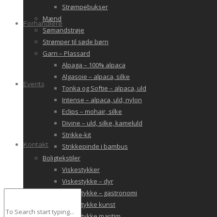
Strømpebukser
Mænd
Forhandlere
Sømandstrøje
Strømper til søde børn
Garn – Plassard
Alpaga – 100% alpaca
Algasoie – alpaca, silke
Events
Tonka og Softie – alpaca, uld
Intense – alpaca, uld, nylon
Eclips – mohair, silke
Divine – uld, silke, kameluld
Strikke-kit
Kontakt
Strikkepinde i bambus
Boligtekstiler
Viskestykker
Viskestykke – dyr
Viskestykke – gastronomi
Viskestykke kunst
Viskestykke maritim