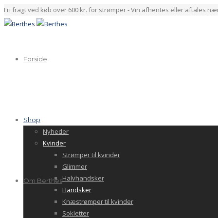
Fri fragt ved køb over 600 kr. for strømper - Vin afhentes eller aftales n
Forside
Shop
Nyheder
Kvinder
Strømper til kvinder
Glimmer
Halvhandsker
Om Berthes
Handsker
Knæstrømper til kvinder
Sokletter