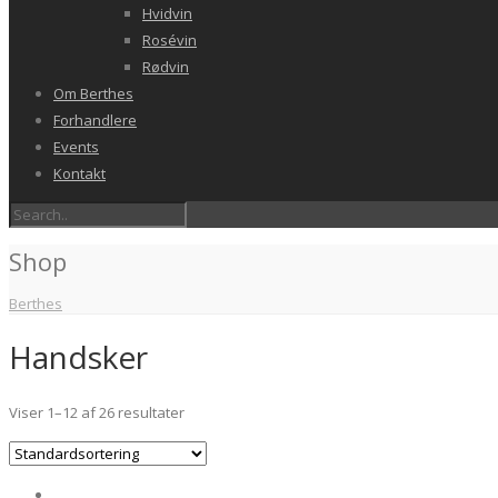
Hvidvin
Rosévin
Rødvin
Om Berthes
Forhandlere
Events
Kontakt
Shop
Berthes
Handsker
Viser 1–12 af 26 resultater