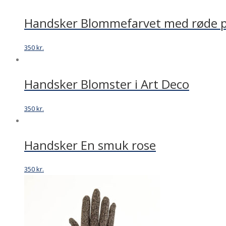
Handsker Blommefarvet med røde p
350
kr.
Handsker Blomster i Art Deco
350
kr.
Handsker En smuk rose
350
kr.