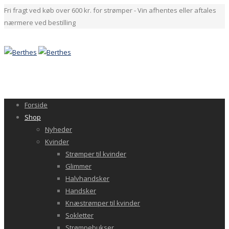
Fri fragt ved køb over 600 kr. for strømper - Vin afhentes eller aftales
nærmere ved bestilling
Forside
Shop
Nyheder
Kvinder
Strømper til kvinder
Glimmer
Halvhandsker
Handsker
Knæstrømper til kvinder
Sokletter
Strømpebukser