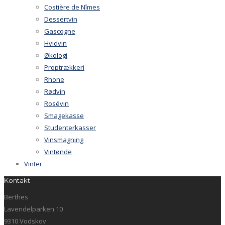
Costière de Nîmes
Dessertvin
Gascogne
Hvidvin
Økologi
Proptrækkeri
Rhone
Rødvin
Rosévin
Smagekasse
Studenterkasser
Vinsmagning
Vintønde
Vinter
Kontakt
Berthes
Lavendelparken 10
9310 Vodskov