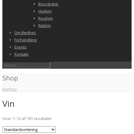
Bourgogne
Hvidvin
Rosévin
Rødvin
Om Berthes
Forhandlere
Events
Kontakt
Shop
Berthes
Vin
Viser 1–12 af 101 resultater