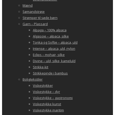
Mænd
Sømandstrøje
Strømper til søde børn
Garn – Plassard
Alpaga – 100% alpaca
Algasoie – alpaca, silke
Tonka og Softie – alpaca, uld
Intense – alpaca, uld, nylon
Eclips – mohair, silke
Divine – uld, silke, kameluld
Strikke-kit
Strikkepinde i bambus
Boligtekstiler
Viskestykker
Viskestykke – dyr
Viskestykke – gastronomi
Viskestykke kunst
Viskestykke maritim