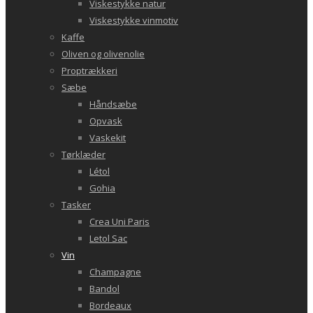
Viskestykke natur
Viskestykke vinmotiv
Kaffe
Oliven og olivenolie
Proptrækkeri
Sæbe
Håndsæbe
Opvask
Vaskekit
Tørklæder
Létol
Gohia
Tasker
Crea Uni Paris
Letol Sac
Vin
Champagne
Bandol
Bordeaux