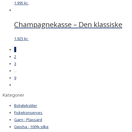
1.995
kr.
Champagnekasse – Den klassiske
1.925
kr.
1
2
3
...
9
Kategorier
Boligtekstiler
Fiskekonserves
Garn - Plassard
Geisha - 100% silke