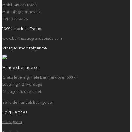
Mobil +45 22718463
Mail info@berthes.dk
CVR: 37914126
100% Made in France
www.bertheauxgrandspieds.com
Vi tager imod følgende
Handelsbetingelser
Gratis levering i hele Danmark over 600 kr
Levering 1-2 hverdage
14 dages fuld returret
Se fulde handelsbetingelser
Følg Berthes
Instragram