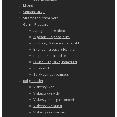
Mænd
Sømandstrøje
Strømper til søde børn
Garn – Plassard
Alpaga – 100% alpaca
Algasoie – alpaca, silke
Tonka og Softie – alpaca, uld
Intense – alpaca, uld, nylon
Eclips – mohair, silke
Divine – uld, silke, kameluld
Strikke-kit
Strikkepinde i bambus
Boligtekstiler
Viskestykker
Viskestykke – dyr
Viskestykke – gastronomi
Viskestykke kunst
Viskestykke maritim