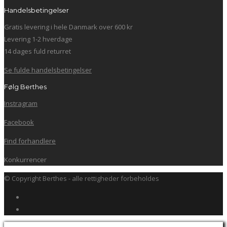
Handelsbetingelser
Gratis levering i hele Danmark over 600 kr
Levering 1-2 hverdage
14 dages fuld returret
Se fulde handelsbetingelser
Følg Berthes
Instragram
Facebook
Find forhandlere
Konkurrencer
© Copyright Berthes - alle rettigheder forbeholdes