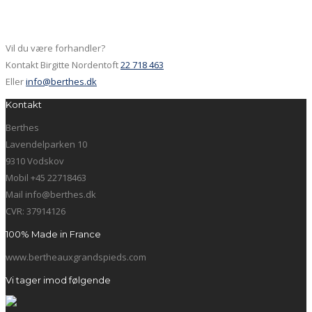
Vil du være forhandler?
Kontakt Birgitte Nordentoft
22 718 463
Eller
info@berthes.dk
Kontakt
Berthes
Lavendelparken 10
9310 Vodskov
Mobil +45 22718463
Mail info@berthes.dk
CVR: 37914126
100% Made in France
www.bertheauxgrandspieds.com
Vi tager imod følgende