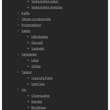
Viskestykke natur
Viskestykke vinmotiv
Kaffe
Oliven og olivenolie
Proptrækkeri
Sæbe
Håndsæbe
Opvask
Vaskekit
Tørklæder
Létol
Gohia
Tasker
Crea Uni Paris
Letol Sac
Vin
Champagne
Bandol
Bordeaux