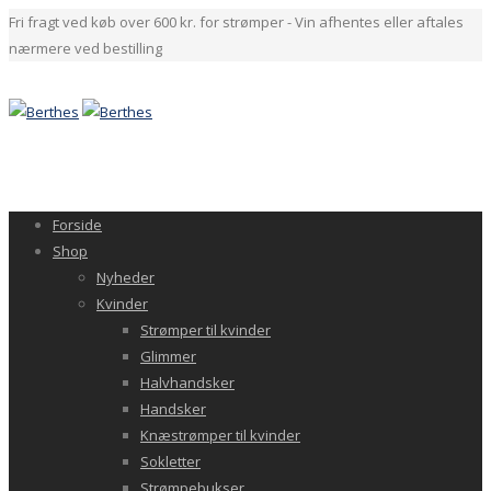
Fri fragt ved køb over 600 kr. for strømper - Vin afhentes eller aftales
nærmere ved bestilling
Forside
Shop
Nyheder
Kvinder
Strømper til kvinder
Glimmer
Halvhandsker
Handsker
Knæstrømper til kvinder
Sokletter
Strømpebukser