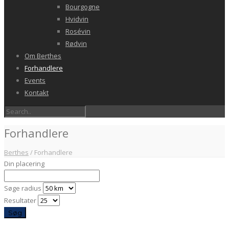
Bourgogne
Hvidvin
Rosévin
Rødvin
Om Berthes
Forhandlere
Events
Kontakt
Forhandlere
Berthes
/
Forhandlere
Din placering
Søge radius
Resultater