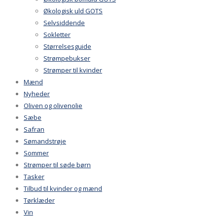
Økologisk uld GOTS
Selvsiddende
Sokletter
Størrelsesguide
Strømpebukser
Strømper til kvinder
Mænd
Nyheder
Oliven og olivenolie
Sæbe
Safran
Sømandstrøje
Sommer
Strømper til søde børn
Tasker
Tilbud til kvinder og mænd
Tørklæder
Vin