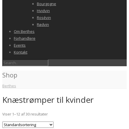
Bourgogne
Hvidvin
Rosévin
Rødvin
Om Berthes
Forhandlere
Events
Kontakt
Shop
Berthes
Knæstrømper til kvinder
Viser 1–12 af 30 resultater