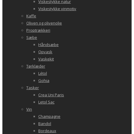
Viskestykke natur
Viskestykke vinmotiv
Kaffe
Oliven og olivenolie
Proptrækkeri
Sæbe
Håndsæbe
Opvask
Vaskekit
Tørklæder
Létol
Gohia
Tasker
Crea Uni Paris
Letol Sac
Vin
Champagne
Bandol
Bordeaux