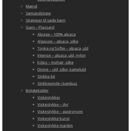
Mænd
Sømandstrøje
Strømper til søde børn
Garn – Plassard
Alpaga – 100% alpaca
Algasoie – alpaca, silke
Tonka og Softie – alpaca, uld
Intense – alpaca, uld, nylon
Eclips – mohair, silke
Divine – uld, silke, kameluld
Strikke-kit
Strikkepinde i bambus
Boligtekstiler
Viskestykker
Viskestykke – dyr
Viskestykke – gastronomi
Viskestykke kunst
Viskestykke maritim