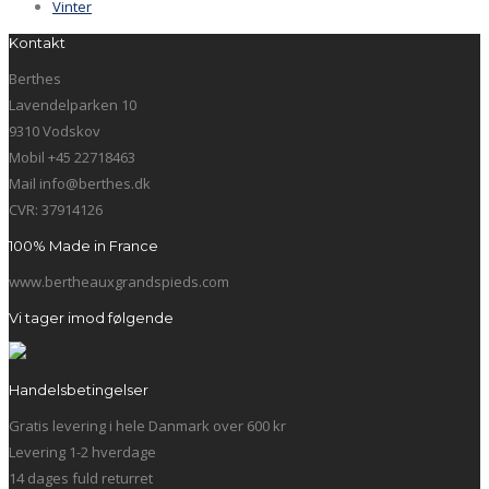
Vinter
Kontakt
Berthes
Lavendelparken 10
9310 Vodskov
Mobil +45 22718463
Mail info@berthes.dk
CVR: 37914126
100% Made in France
www.bertheauxgrandspieds.com
Vi tager imod følgende
Handelsbetingelser
Gratis levering i hele Danmark over 600 kr
Levering 1-2 hverdage
14 dages fuld returret