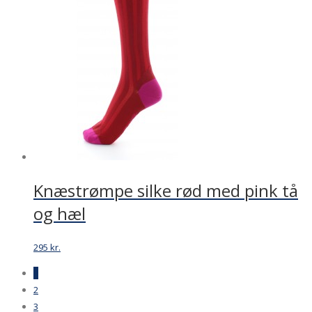
Knæstrømpe silke rød med pink tå
og hæl
295
kr.
1
2
3