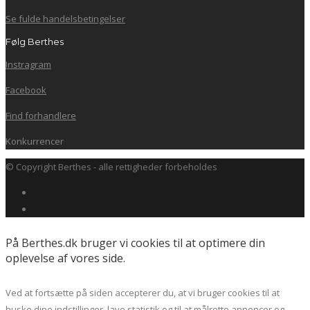
Se fulde handelsbetingelser
Følg Berthes
Instragram
Facebook
Find forhandlere
Konkurrencer
© Copyright Berthes - alle rettigheder forbeholdes
På Berthes.dk bruger vi cookies til at optimere din
oplevelse af vores side.
Ved at fortsætte på siden accepterer du, at vi bruger cookies til at
huske dine indstillinger, lave statistik og til at målrette annoncer og