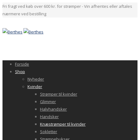
Fri fragt ved køb over 600 kr. for strømper - Vin afhentes eller aftales
nærmere ved bestilling
Forside
Shop
Nyheder
Kvinder
Strømper til kvinder
Glimmer
Halvhandsker
Handsker
Knæstrømper til kvinder
Sokletter
Strømpebukser