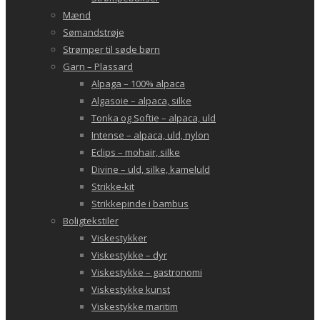
Mænd
Sømandstrøje
Strømper til søde børn
Garn – Plassard
Alpaga – 100% alpaca
Algasoie – alpaca, silke
Tonka og Softie – alpaca, uld
Intense – alpaca, uld, nylon
Eclips – mohair, silke
Divine – uld, silke, kameluld
Strikke-kit
Strikkepinde i bambus
Boligtekstiler
Viskestykker
Viskestykke – dyr
Viskestykke – gastronomi
Viskestykke kunst
Viskestykke maritim