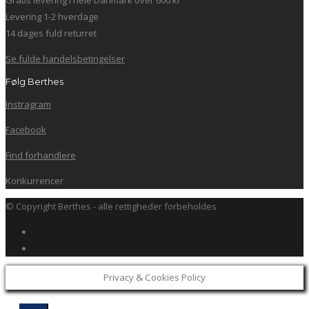
Levering 1-2 hverdage
14 dages fuld returret
Se fulde handelsbetingelser
Følg Berthes
Instragram
Facebook
Find forhandlere
Konkurrencer
© Copyright Berthes - alle rettigheder forbeholdes
Privacy & Cookies Policy