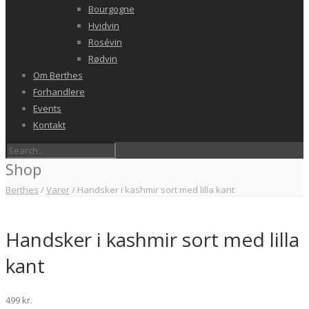
Bourgogne
Hvidvin
Rosévin
Rødvin
Om Berthes
Forhandlere
Events
Kontakt
Shop
Berthes
/
Varer
/
Handsker i kashmir sort med lilla kant
Handsker i kashmir sort med lilla
kant
499
kr.