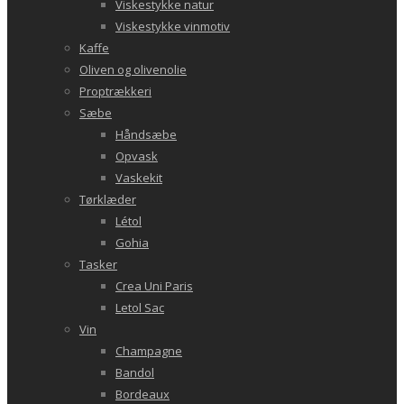
Viskestykke natur
Viskestykke vinmotiv
Kaffe
Oliven og olivenolie
Proptrækkeri
Sæbe
Håndsæbe
Opvask
Vaskekit
Tørklæder
Létol
Gohia
Tasker
Crea Uni Paris
Letol Sac
Vin
Champagne
Bandol
Bordeaux