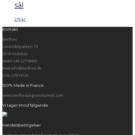
sål
275
kr.
Kontakt
Berthes
Lavendelparken 10
9310 Vodskov
Mobil +45 22718463
Mail info@berthes.dk
CVR: 37914126
100% Made in France
www.bertheauxgrandspieds.com
Vi tager imod følgende
Handelsbetingelser
Gratis levering i hele Danmark over 600 kr