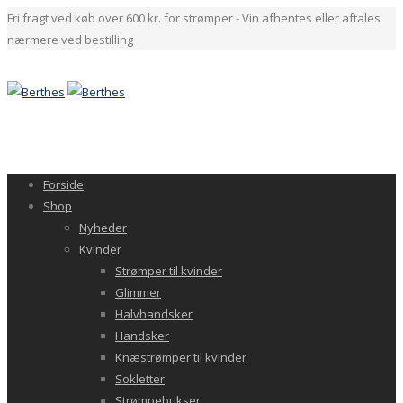
Fri fragt ved køb over 600 kr. for strømper - Vin afhentes eller aftales
nærmere ved bestilling
Forside
Shop
Nyheder
Kvinder
Strømper til kvinder
Glimmer
Halvhandsker
Handsker
Knæstrømper til kvinder
Sokletter
Strømpebukser