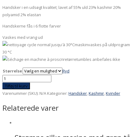
Handsker i en udsøgt kvalitet; lavet af 55% uld 23% kashmir 20%
polyamid 2% elastan
Handskerne fås i 6 flotte farver
Vaskes med vrang ud
maskinvaskes på uldprogram
30 °C
tørretumbles anbefales ikke
Størrelse
Ryd
Handsker
i
Tilføj til kurv
kashmir
Varenummer (SKU):
N/A
Kategorier:
Handsker
,
Kashmir
,
Kvinder
sort
Relaterede varer
med
lilla
kant
antal