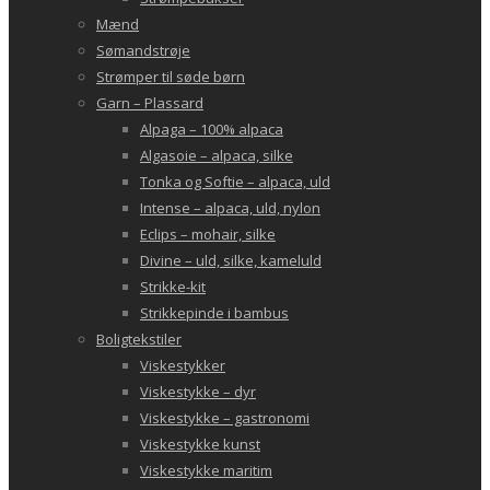
Mænd
Sømandstrøje
Strømper til søde børn
Garn – Plassard
Alpaga – 100% alpaca
Algasoie – alpaca, silke
Tonka og Softie – alpaca, uld
Intense – alpaca, uld, nylon
Eclips – mohair, silke
Divine – uld, silke, kameluld
Strikke-kit
Strikkepinde i bambus
Boligtekstiler
Viskestykker
Viskestykke – dyr
Viskestykke – gastronomi
Viskestykke kunst
Viskestykke maritim