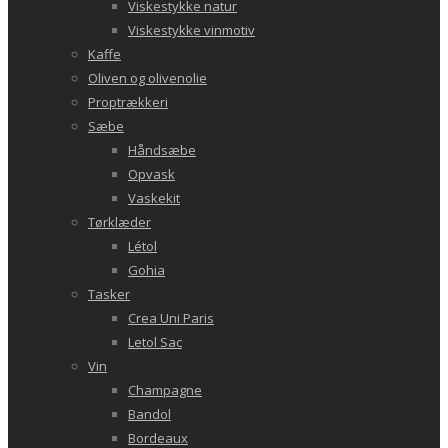
Viskestykke natur
Viskestykke vinmotiv
Kaffe
Oliven og olivenolie
Proptrækkeri
Sæbe
Håndsæbe
Opvask
Vaskekit
Tørklæder
Létol
Gohia
Tasker
Crea Uni Paris
Letol Sac
Vin
Champagne
Bandol
Bordeaux