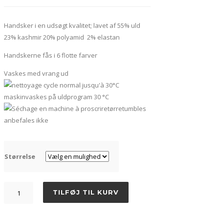
Handsker i en udsøgt kvalitet; lavet af 55% uld
23% kashmir 20% polyamid 2% elastan
Handskerne fås i 6 flotte farver
Vaskes med vrang ud
maskinvaskes på uldprogram 30 °C
tørretumbles
anbefales ikke
Størrelse
Handsker
TILFØJ TIL KURV
i
kashmir