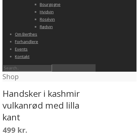
Bourgogne
Hvidvin
Rosévin
Rødvin
Om Berthes
Forhandlere
Events
Kontakt
Shop
Handsker i kashmir
vulkanrød med lilla
kant
499
kr.