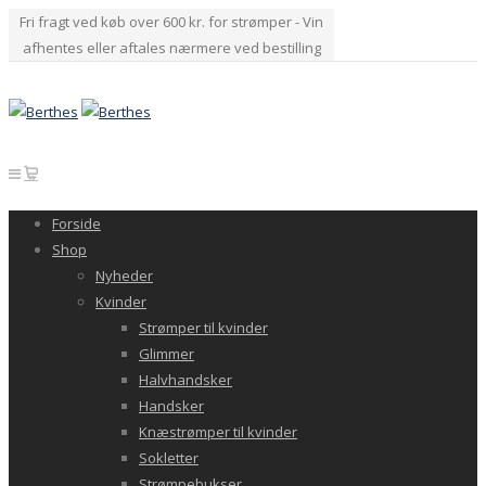
Fri fragt ved køb over 600 kr. for strømper - Vin
afhentes eller aftales nærmere ved bestilling
Forside
Shop
Nyheder
Kvinder
Strømper til kvinder
Glimmer
Halvhandsker
Handsker
Knæstrømper til kvinder
Sokletter
Strømpebukser