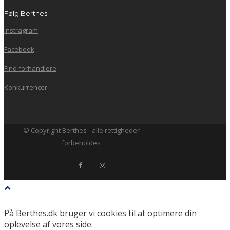
Følg Berthes
Instragram
Facebook
Find forhandlere
Konkurrencer
© Copyright Berthes - alle rettigheder
forbeholdes
På Berthes.dk bruger vi cookies til at optimere din
oplevelse af vores side.