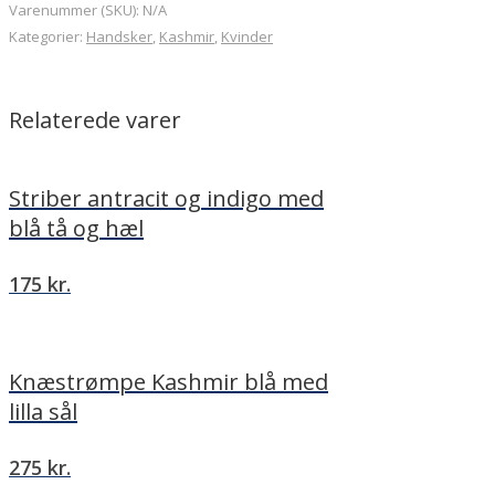
vulkanrød
Varenummer (SKU):
N/A
med
Kategorier:
Handsker
,
Kashmir
,
Kvinder
lilla
kant
antal
Relaterede varer
Striber antracit og indigo med
blå tå og hæl
175
kr.
Knæstrømpe Kashmir blå med
lilla sål
275
kr.