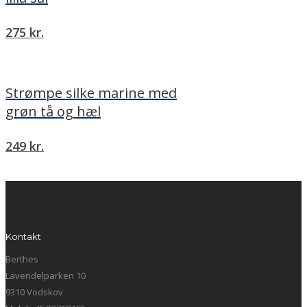
275
kr.
Strømpe silke marine med
grøn tå og hæl
249
kr.
Kontakt
Berthes
Lavendelparken 10
9310 Vodskov