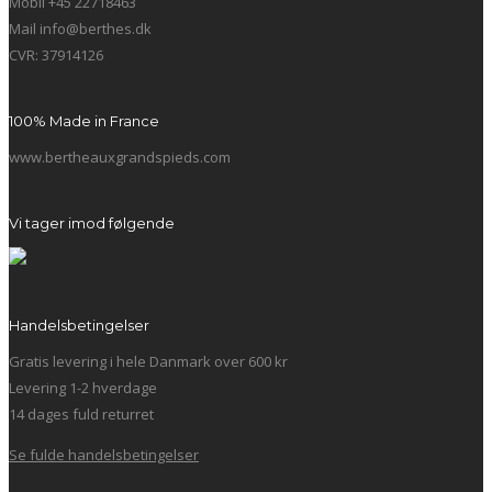
Mobil +45 22718463
Mail info@berthes.dk
CVR: 37914126
100% Made in France
www.bertheauxgrandspieds.com
Vi tager imod følgende
Handelsbetingelser
Gratis levering i hele Danmark over 600 kr
Levering 1-2 hverdage
14 dages fuld returret
Se fulde handelsbetingelser