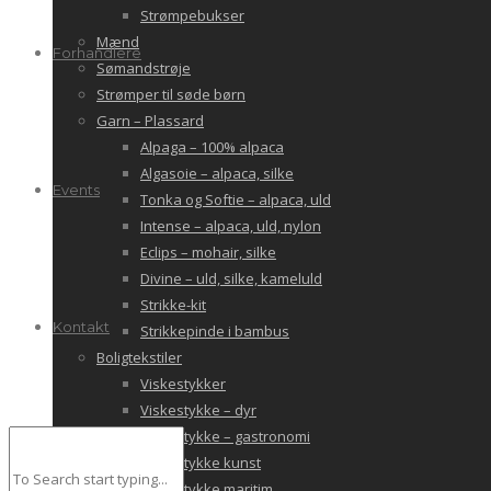
Strømpebukser
Mænd
Forhandlere
Sømandstrøje
Strømper til søde børn
Garn – Plassard
Alpaga – 100% alpaca
Algasoie – alpaca, silke
Events
Tonka og Softie – alpaca, uld
Intense – alpaca, uld, nylon
Eclips – mohair, silke
Divine – uld, silke, kameluld
Strikke-kit
Kontakt
Strikkepinde i bambus
Boligtekstiler
Viskestykker
Viskestykke – dyr
Viskestykke – gastronomi
Viskestykke kunst
Viskestykke maritim