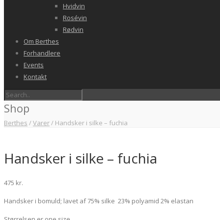
Hvidvin
Rosévin
Rødvin
Om Berthes
Forhandlere
Events
Kontakt
Shop
Berthes
/
Varer
/
Handsker i silke – fuchia
Handsker i silke – fuchia
475
kr.
Handsker i bomuld; lavet af 75% silke 23% polyamid 2% elastan
Størrelsen er one size