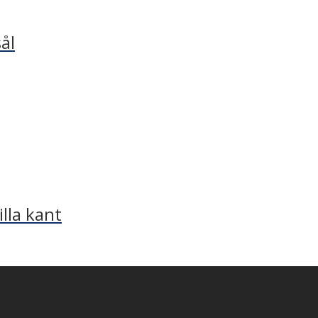
ål
lla kant