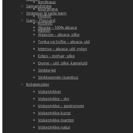
Bordeaux
Sømandstrøje
Bourgogne
Strømper til søde børn
Hvidvin
Garn – Plassard
Rosévin
Alpaga – 100% alpaca
Rødvin
Algasoie – alpaca, silke
Tonka og Softie – alpaca, uld
Intense – alpaca, uld, nylon
Eclips – mohair, silke
Divine – uld, silke, kameluld
Strikke-kit
Strikkepinde i bambus
Boligtekstiler
Viskestykker
Viskestykke – dyr
Viskestykke – gastronomi
Viskestykke kunst
Viskestykke maritim
Viskestykke natur