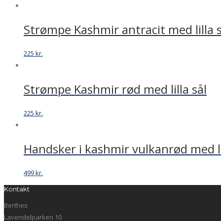
Strømpe Kashmir antracit med lilla s
225
kr.
Strømpe Kashmir rød med lilla sål
225
kr.
Handsker i kashmir vulkanrød med li
499
kr.
Kontakt
Berthes
Lavendelparken 10