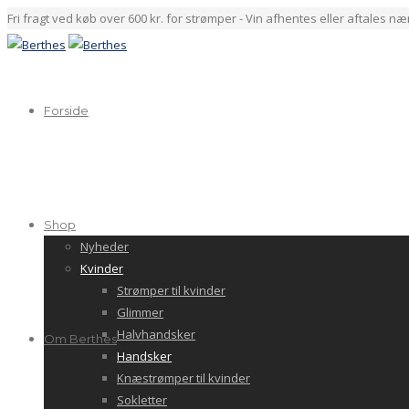
Fri fragt ved køb over 600 kr. for strømper - Vin afhentes eller aftales n
Forside
Shop
Nyheder
Kvinder
Strømper til kvinder
Glimmer
Halvhandsker
Om Berthes
Handsker
Knæstrømper til kvinder
Sokletter