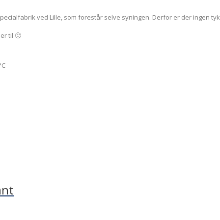
ecialfabrik ved Lille, som forestår selve syningen. Derfor er der ingen ty
 til 🙂
°C
ant