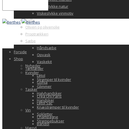
Viskestykke natur
Viskestykke vinmotiv
Kaffe
Oliven og olivenolie
Proptrækkeri
Sæbe
Håndsæbe
Forside
Opvask
Shop
Vaskekit
Nyheder
Tørklæder
Kvinder
Létol
Strømper til kvinder
Gohia
Glimmer
Tasker
Halvhandsker
Crea Uni Paris
Handsker
Letol Sac
Knæstrømper til kvinder
Vin
Sokletter
Champagne
Strømpebukser
Bandol
Mænd