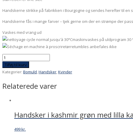
Handskerne strikke på fabrikken i Bourgogne og sendes herefter til en sp
Handskerne fås i mange farver – tjek gerne om der en strømpe der passer
Vaskes med vrang ud
maskinvaskes på uldprogram 30 
tørretumbles anbefales ikke
Handsker
i
Tilføj til kurv
silke
Kategorier:
Bomuld
,
Handsker
,
Kvinder
-
Relaterede varer
fuchia
antal
Handsker i kashmir grøn med lilla k
499
kr.