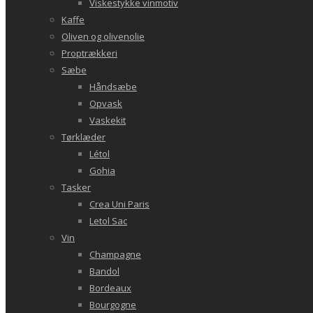
Viskestykke vinmotiv
Kaffe
Oliven og olivenolie
Proptrækkeri
Sæbe
Håndsæbe
Opvask
Vaskekit
Tørklæder
Létol
Gohia
Tasker
Crea Uni Paris
Letol Sac
Vin
Champagne
Bandol
Bordeaux
Bourgogne