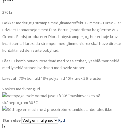
270
kr.
Lækker moderigtig strømpe med glimmereffekt. Glimmer – Lurex – er
udviklet i samarbejde med Dior. Perrin (moderfirma bag Berthe Aux
Grands Pieds) producerer Diors babystrømper, og her er høje krav til
kvaliteten af lurex, da strømper med glimmer/lurex skal have direkte
kontakt med den sarte babyhud.
Fåes i 3 kombination: rosa/hvid med rosa striber, lyseblå/marineblå
med lyseblå striber, hvid/sort med hvide striber
Lavet af 70% bomuld 18% polyamid 10% lurex 2% elasten
Vaskes med vrang ud
maskinvaskes på
skåneprogram 30 °C
tørretumbles anbefales ikke
Størrelse
Ryd
Glimmerstrømper