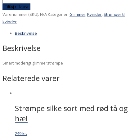
-
Tilføj til kurv
ensfarvede
Varenummer (SKU):
N/A
Kategorier:
Glimmer
,
Kvinder
,
Strømper til
og
kvinder
i
Beskrivelse
striber
i
Beskrivelse
rosa.
Pakning
Smart moderigt glimmerstrømpe
med
2
Relaterede varer
par
antal
Strømpe silke sort med rød tå og
hæl
249
kr.