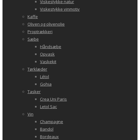
Viskestykke natur
Viskestykke vinmotiv
Kaffe
Oliven og olivenolie
Proptrækkeri
Sæbe
Håndsæbe
Opvask
Vaskekit
Tørklæder
Létol
Gohia
Tasker
Crea Uni Paris
Letol Sac
Vin
Champagne
Bandol
Bordeaux