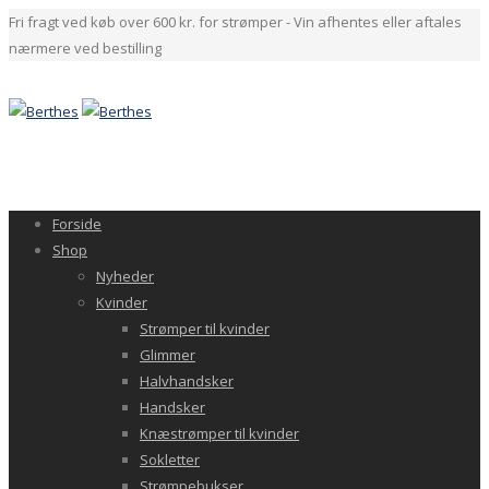
Fri fragt ved køb over 600 kr. for strømper - Vin afhentes eller aftales
nærmere ved bestilling
Forside
Shop
Nyheder
Kvinder
Strømper til kvinder
Glimmer
Halvhandsker
Handsker
Knæstrømper til kvinder
Sokletter
Strømpebukser