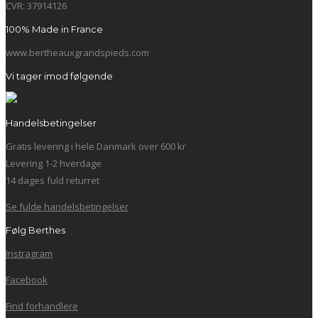
CVR: 37914126
100% Made in France
www.bertheauxgrandspieds.com
Vi tager imod følgende
Handelsbetingelser
Gratis levering i hele Danmark over 600 kr
Levering 1-2 hverdage
14 dages fuld returret
Se fulde handelsbetingelser
Følg Berthes
Instragram
Facebook
Find forhandlere