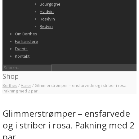
Bourgogne
Hvidvin
Rosévin
Rødvin
Om Berthes
Forhandlere
Events
Kontakt
Shop
Berthes
/
Varer
/
Glimmerstrømper – ensfarvede og i striber i rosa.
Pakning med 2 par
Glimmerstrømper – ensfarvede
og i striber i rosa. Pakning med 2
par