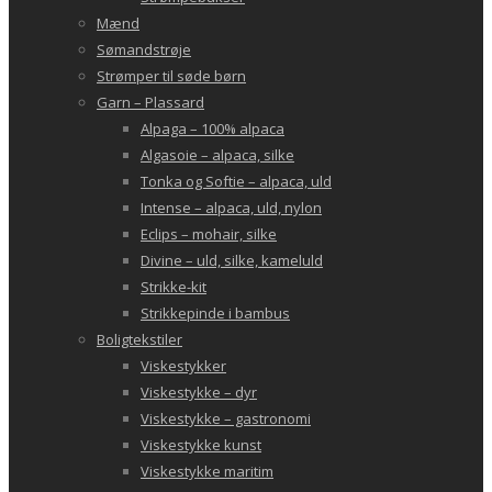
Mænd
Sømandstrøje
Strømper til søde børn
Garn – Plassard
Alpaga – 100% alpaca
Algasoie – alpaca, silke
Tonka og Softie – alpaca, uld
Intense – alpaca, uld, nylon
Eclips – mohair, silke
Divine – uld, silke, kameluld
Strikke-kit
Strikkepinde i bambus
Boligtekstiler
Viskestykker
Viskestykke – dyr
Viskestykke – gastronomi
Viskestykke kunst
Viskestykke maritim