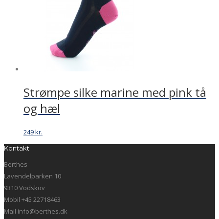
Strømpe silke marine med pink tå
og hæl
249
kr.
Kontakt
Berthes
Lavendelparken 10
9310 Vodskov
Mobil +45 22718463
Mail info@berthes.dk