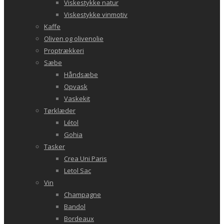
Viskestykke natur
Viskestykke vinmotiv
Kaffe
Oliven og olivenolie
Proptrækkeri
Sæbe
Håndsæbe
Opvask
Vaskekit
Tørklæder
Létol
Gohia
Tasker
Crea Uni Paris
Letol Sac
Vin
Champagne
Bandol
Bordeaux