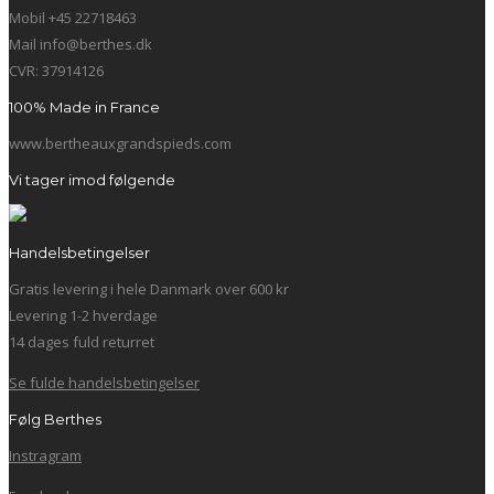
Mobil +45 22718463
Mail info@berthes.dk
CVR: 37914126
100% Made in France
www.bertheauxgrandspieds.com
Vi tager imod følgende
Handelsbetingelser
Gratis levering i hele Danmark over 600 kr
Levering 1-2 hverdage
14 dages fuld returret
Se fulde handelsbetingelser
Følg Berthes
Instragram