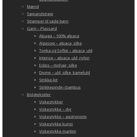
Mænd
Sømandstrøje
Strømper til søde børn
Garn – Plassard
Alpaga – 100% alpaca
Algasoie – alpaca, silke
Tonka og Softie – alpaca, uld
Intense – alpaca, uld, nylon
Eclips – mohair, silke
Divine – uld, silke, kameluld
Strikke-kit
Strikkepinde i bambus
Boligtekstiler
Viskestykker
Viskestykke – dyr
Viskestykke – gastronomi
Viskestykke kunst
Viskestykke maritim