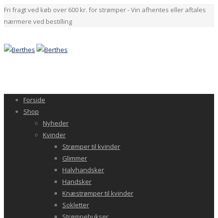
Fri fragt ved køb over 600 kr. for strømper - Vin afhentes eller aftales
nærmere ved bestilling
Forside
Shop
Nyheder
Kvinder
Strømper til kvinder
Glimmer
Halvhandsker
Handsker
Knæstrømper til kvinder
Sokletter
Strømpebukser