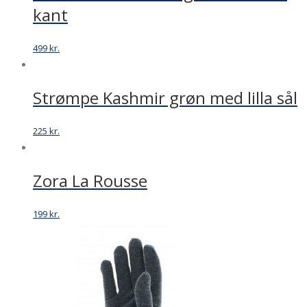
kant
499
kr.
Strømpe Kashmir grøn med lilla sål
225
kr.
Zora La Rousse
199
kr.