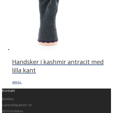
Handsker i kashmir antracit med
lilla kant
499
kr.
Kontakt
Berthes
Lavendelparken 10
9310 Vodskov