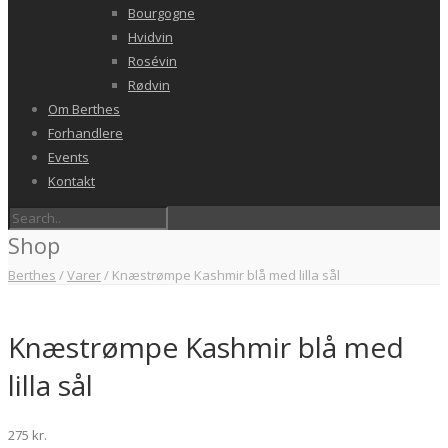
Bourgogne
Hvidvin
Rosévin
Rødvin
Om Berthes
Forhandlere
Events
Kontakt
Shop
Berthes
/
Varer
/
Knæstrømpe Kashmir blå med lilla sål
Knæstrømpe Kashmir blå med
lilla sål
275
kr.