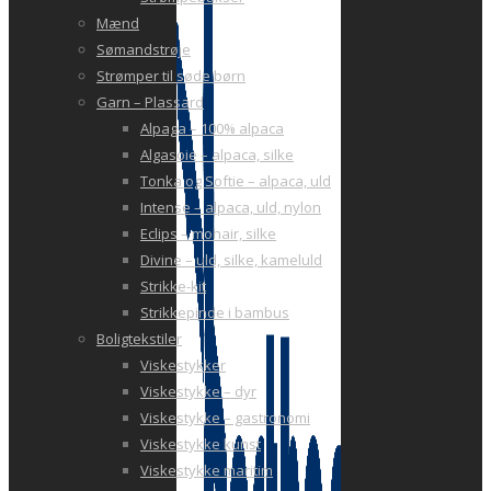
Mænd
Sømandstrøje
Strømper til søde børn
Garn – Plassard
Alpaga – 100% alpaca
Algasoie – alpaca, silke
Tonka og Softie – alpaca, uld
Intense – alpaca, uld, nylon
Eclips – mohair, silke
Divine – uld, silke, kameluld
Strikke-kit
Strikkepinde i bambus
Boligtekstiler
Viskestykker
Viskestykke – dyr
Viskestykke – gastronomi
Viskestykke kunst
Viskestykke maritim