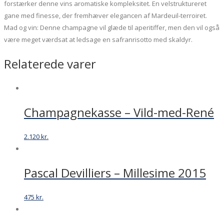
forstærker denne vins aromatiske kompleksitet.
En velstruktureret
gane med finesse, der fremhæver elegancen af ​​Mardeuil-terroiret.
Mad og vin:
Denne champagne vil glæde til aperitiffer, men den vil også
være meget værdsat at ledsage en safranrisotto med skaldyr.
Relaterede varer
Champagnekasse – Vild-med-René
2.120
kr.
Pascal Devilliers – Millesime 2015
475
kr.