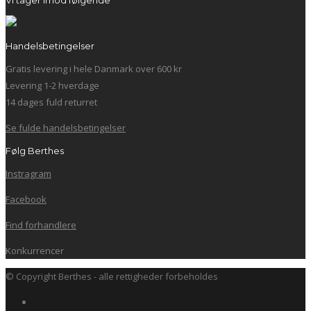
Vi tager imod følgende
Handelsbetingelser
Gratis levering i hele Danmark over 600 kr
Levering 1-2 hverdage
14 dages fuld returret
Se fulde handelsbetingelser
Følg Berthes
Instragram
Facebook
Find forhandlere
Konkurrencer
© Copyright Berthes - alle rettigheder forbeholdes