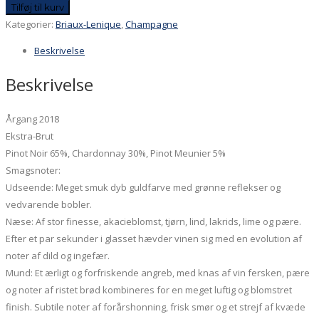
Lenique
Tilføj til kurv
Perle
Kategorier:
Briaux-Lenique
,
Champagne
de
Beskrivelse
Craie
antal
Beskrivelse
Årgang 2018
Ekstra-Brut
Pinot
Noir 65%, Chardonnay 30%, Pinot Meunier 5%
Smagsnoter:
Udseende: Meget smuk dyb guldfarve med grønne reflekser og
vedvarende bobler.
Næse: Af stor finesse, akacieblomst, tjørn, lind, lakrids, lime og pære.
Efter et par sekunder i glasset hævder vinen sig med en evolution af
noter af dild og ingefær.
Mund: Et ærligt og forfriskende angreb, med knas af vin fersken, pære
og noter af ristet brød kombineres for en meget luftig og blomstret
finish.
Subtile noter af forårshonning, frisk smør og et strejf af kvæde