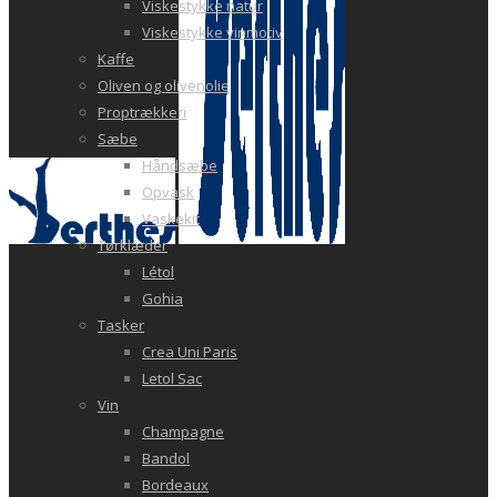
Viskestykke natur
Viskestykke vinmotiv
Kaffe
Oliven og olivenolie
Proptrækkeri
Sæbe
Håndsæbe
Opvask
Vaskekit
Tørklæder
Létol
Gohia
Tasker
Crea Uni Paris
Letol Sac
Vin
Champagne
Bandol
Bordeaux