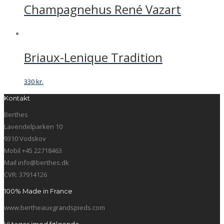
Champagnehus René Vazart
Briaux-Lenique Tradition
330
kr.
Kontakt
Berthes
Lavendelparken 10
9310 Vodskov
Mobil +45 22718463
Mail info@berthes.dk
CVR: 37914126
100% Made in France
www.bertheauxgrandspieds.com