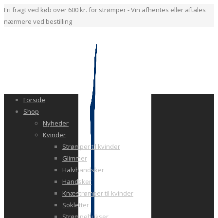
Fri fragt ved køb over 600 kr. for strømper - Vin afhentes eller aftales
nærmere ved bestilling
Forside
Shop
Nyheder
Kvinder
Strømper til kvinder
Glimmer
Halvhandsker
Handsker
Knæstrømper til kvinder
Sokletter
Strømpebukser