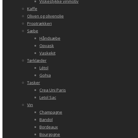
Viskestykke vinmotiv
Kaffe
Oliven og olivenolie
Proptrækkeri
Sæbe
Håndsæbe
Opvask
Vaskekit
Tørklæder
Létol
Gohia
Tasker
Crea Uni Paris
Letol Sac
Vin
Champagne
Bandol
Bordeaux
Bourgogne