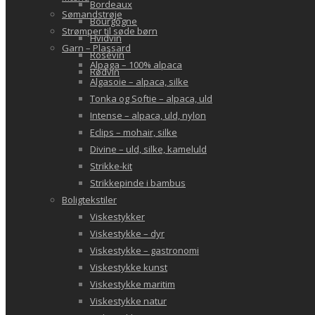
Bordeaux
Sømandstrøje
Bourgogne
Strømper til søde børn
Hvidvin
Garn – Plassard
Rosévin
Alpaga – 100% alpaca
Rødvin
Algasoie – alpaca, silke
Tonka og Softie – alpaca, uld
Intense – alpaca, uld, nylon
Eclips – mohair, silke
Divine – uld, silke, kameluld
Strikke-kit
Strikkepinde i bambus
Boligtekstiler
Viskestykker
Viskestykke – dyr
Viskestykke – gastronomi
Viskestykke kunst
Viskestykke maritim
Viskestykke natur