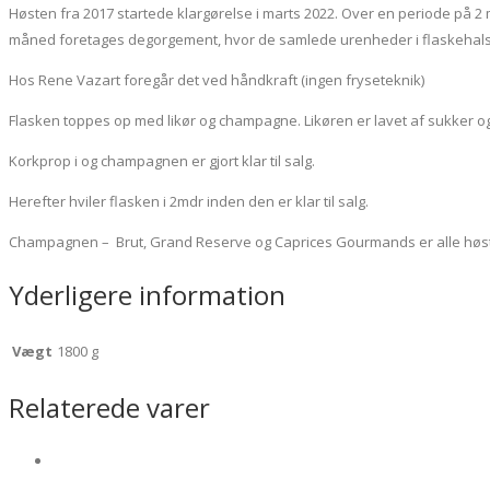
Høsten fra 2017 startede klargørelse i marts 2022. Over en periode på 2 
måned foretages degorgement, hvor de samlede urenheder i flaskehal
Hos Rene Vazart foregår det ved håndkraft (ingen fryseteknik)
Flasken toppes op med likør og champagne. Likøren er lavet af sukk
Korkprop i og champagnen er gjort klar til salg.
Herefter hviler flasken i 2mdr inden den er klar til salg.
Champagnen – Brut, Grand Reserve og Caprices Gourmands er alle høstet 
Yderligere information
Vægt
1800 g
Relaterede varer