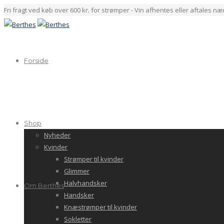
Fri fragt ved køb over 600 kr. for strømper - Vin afhentes eller aftales n
Forside
Shop
Nyheder
Kvinder
Strømper til kvinder
Glimmer
Halvhandsker
Om Berthes
Handsker
Knæstrømper til kvinder
Sokletter