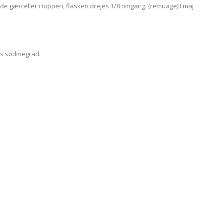
øde gærceller i toppen, flasken drejes 1/8 omgang. (remuage) I maj
ns sødmegrad.