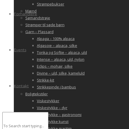
Strømpebukser
Mænd
Forhandlere
Sømandstrøje
Strømper til søde børn
Garn – Plassard
Alpaga – 100% alpaca
Algasoie – alpaca, silke
Events
Tonka og Softie – alpaca, uld
Intense – alpaca, uld, nylon
Eclips – mohair, silke
Divine – uld, silke, kameluld
Strikke-kit
Kontakt
Strikkepinde i bambus
Boligtekstiler
Viskestykker
Viskestykke – dyr
Viskestykke – gastronomi
Viskestykke kunst
Viskestykke maritim