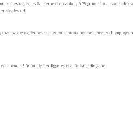
mdr rejses og drejes flaskerne til en vinkel på 75 grader for at samle de d
sen skydes ud.
er og champagne og dennes sukkerkoncentrationen bestemmer champagne
minimum 5 år før, de færdiggøres til at forkæle din gane.