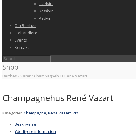
Hvidvin
Rosévin
Rødvin
Om Berthes
Forhandlere
Events
Kontakt
Shop
Berthes
/
Varer
/
Champagnehus René Vazart
Champagnehus René Vazart
Kategorier:
Champagne
,
Rene Vazart
,
Vin
Beskrivelse
Yderligere information