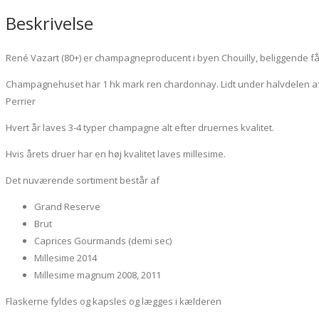
Beskrivelse
René Vazart (80+) er champagneproducent i byen Chouilly, beliggende f
Champagnehuset har 1 hk mark ren chardonnay. Lidt under halvdelen af 
Perrier
Hvert år laves 3-4 typer champagne alt efter druernes kvalitet.
Hvis årets druer har en høj kvalitet laves millesime.
Det nuværende sortiment består af
Grand Reserve
Brut
Caprices Gourmands (demi sec)
Millesime 2014
Millesime magnum 2008, 2011
Flaskerne fyldes og kapsles og lægges i kælderen