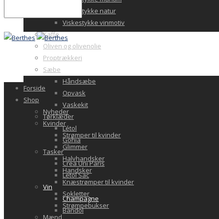
Viskestykke natur
Viskestykke vinmotiv
Kaffe
Oliven og olivenolie
Proptrækkeri
Sæbe
Håndsæbe
Forside
Opvask
Shop
Vaskekit
Nyheder
Tørklæder
Kvinder
Létol
Strømper til kvinder
Gohia
Glimmer
Tasker
Halvhandsker
Crea Uni Paris
Handsker
Letol Sac
Knæstrømper til kvinder
Vin
Sokletter
Champagne
Strømpebukser
Bandol
Mænd