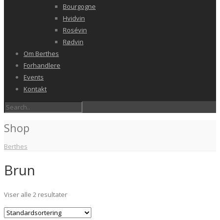
Bourgogne
Hvidvin
Rosévin
Rødvin
Om Berthes
Forhandlere
Events
Kontakt
Shop
Berthes
Brun
Viser alle 2 resultater