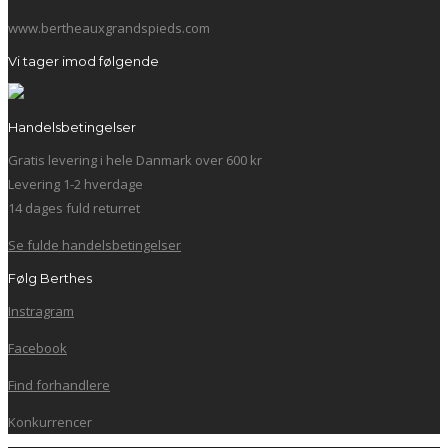
www.bertheauxgrandspieds.com
Vi tager imod følgende
Handelsbetingelser
Gratis levering i hele Danmark over 600 kr
Levering 1-2 hverdage
14 dages fuld returret
Se fulde handelsbetingelser
Følg Berthes
Instragram
Facebook
Find forhandlere
Konkurrencer