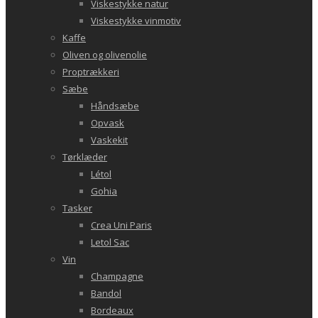
Viskestykke natur
Viskestykke vinmotiv
Kaffe
Oliven og olivenolie
Proptrækkeri
Sæbe
Håndsæbe
Opvask
Vaskekit
Tørklæder
Létol
Gohia
Tasker
Crea Uni Paris
Letol Sac
Vin
Champagne
Bandol
Bordeaux