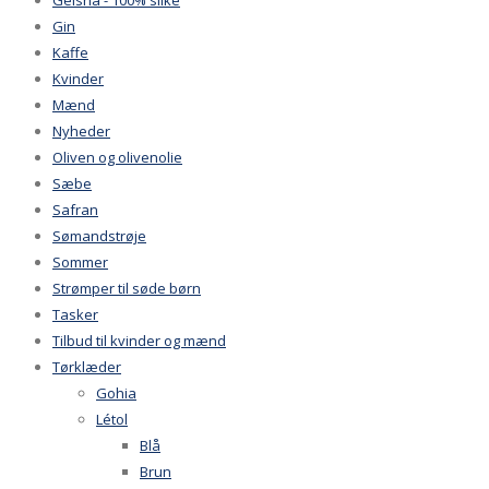
Gin
Kaffe
Kvinder
Mænd
Nyheder
Oliven og olivenolie
Sæbe
Safran
Sømandstrøje
Sommer
Strømper til søde børn
Tasker
Tilbud til kvinder og mænd
Tørklæder
Gohia
Létol
Blå
Brun