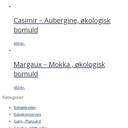
Casimir – Aubergine, økologisk
bomuld
650
kr.
Margaux – Mokka , økologisk
bomuld
650
kr.
Kategorier
Boligtekstiler
Fiskekonserves
Garn - Plassard
Geisha - 100% silke