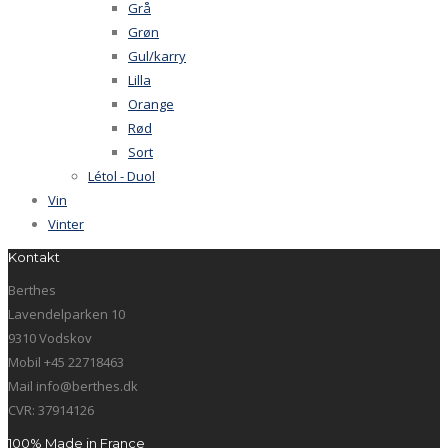
Grå
Grøn
Gul/karry
Lilla
Orange
Rød
Sort
Létol - Duol
Vin
Vinter
Kontakt
Berthes
Lavendelparken 10
9310 Vodskov
Mobil +45 22718463
Mail info@berthes.dk
CVR: 37914126
100% Made in France