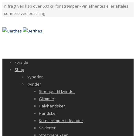
Fri fragt ved køb over 600 kr. for strømper - Vin afhentes eller aftales
nærmere ved bestilling
Forside
Shop
Nyheder
Kvinder
Strømper til kvinder
Glimmer
Halvhandsker
Handsker
Knæstrømper til kvinder
Sokletter
Strømpebukser