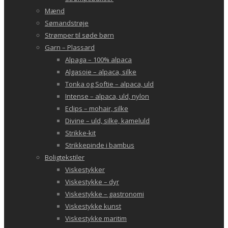
Mænd
Sømandstrøje
Strømper til søde børn
Garn – Plassard
Alpaga – 100% alpaca
Algasoie – alpaca, silke
Tonka og Softie – alpaca, uld
Intense – alpaca, uld, nylon
Eclips – mohair, silke
Divine – uld, silke, kameluld
Strikke-kit
Strikkepinde i bambus
Boligtekstiler
Viskestykker
Viskestykke – dyr
Viskestykke – gastronomi
Viskestykke kunst
Viskestykke maritim