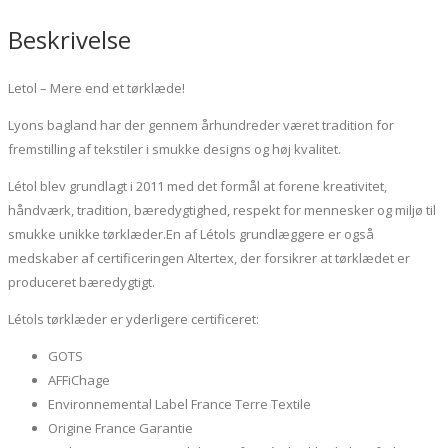
bomuld
antal
Beskrivelse
Letol – Mere end et tørklæde!
Lyons bagland har der gennem århundreder været tradition for
fremstilling af tekstiler i smukke designs og høj kvalitet.
Létol blev grundlagt i 2011 med det formål at forene kreativitet,
håndværk, tradition, bæredygtighed, respekt for mennesker og miljø til
smukke unikke tørklæder.En af Létols grundlæggere er også
medskaber af certificeringen Altertex, der forsikrer at tørklædet er
produceret bæredygtigt.
Létols tørklæder er yderligere certificeret:
GOTS
AFFiChage
Environnemental Label France Terre Textile
Origine France Garantie