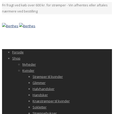
Fri fragt ved køb over 600 kr. for strømper - Vin afhentes eller aftales
nærmere ved bestilling
Forside
Shop
Nyheder
Kvinder
Strømper til kvinder
Glimmer
Halvhandsker
Handsker
Knæstrømper til kvinder
Sokletter
Strømpebukser