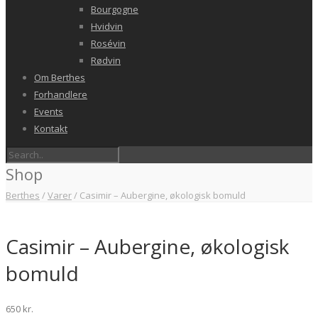
Bourgogne
Hvidvin
Rosévin
Rødvin
Om Berthes
Forhandlere
Events
Kontakt
Shop
Berthes
/
Varer
/
Casimir – Aubergine, økologisk bomuld
Casimir – Aubergine, økologisk
bomuld
650
kr.