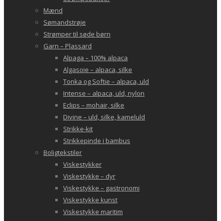
Mænd
Sømandstrøje
Strømper til søde børn
Garn – Plassard
Alpaga – 100% alpaca
Algasoie – alpaca, silke
Tonka og Softie – alpaca, uld
Intense – alpaca, uld, nylon
Eclips – mohair, silke
Divine – uld, silke, kameluld
Strikke-kit
Strikkepinde i bambus
Boligtekstiler
Viskestykker
Viskestykke – dyr
Viskestykke – gastronomi
Viskestykke kunst
Viskestykke maritim