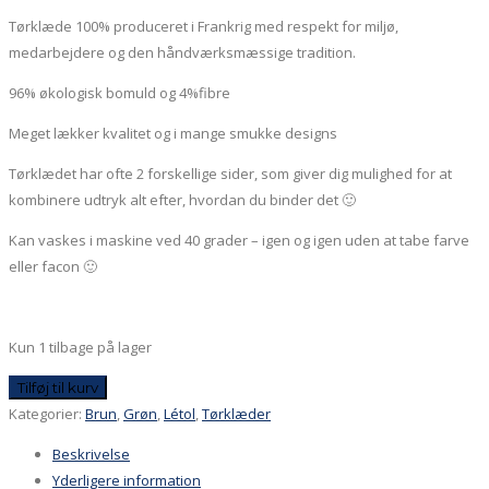
Tørklæde 100% produceret i Frankrig med respekt for miljø,
medarbejdere og den håndværksmæssige tradition.
96% økologisk bomuld og 4%fibre
Meget lækker kvalitet og i mange smukke designs
Tørklædet har ofte 2 forskellige sider, som giver dig mulighed for at
kombinere udtryk alt efter, hvordan du binder det 🙂
Kan vaskes i maskine ved 40 grader – igen og igen uden at tabe farve
eller facon 🙂
Kun 1 tilbage på lager
Casimir
Tilføj til kurv
-
Kategorier:
Brun
,
Grøn
,
Létol
,
Tørklæder
Aubergine,
Beskrivelse
økologisk
Yderligere information