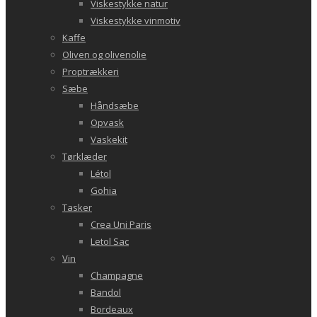
Viskestykke natur
Viskestykke vinmotiv
Kaffe
Oliven og olivenolie
Proptrækkeri
Sæbe
Håndsæbe
Opvask
Vaskekit
Tørklæder
Létol
Gohia
Tasker
Crea Uni Paris
Letol Sac
Vin
Champagne
Bandol
Bordeaux