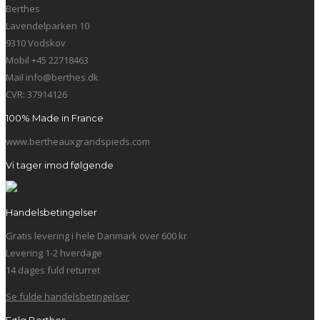
Berthes
Lavendelparken 10
9310 Vodskov
Mobil +45 22718463
Mail info@berthes.dk
CVR: 37914126
100% Made in France
www.bertheauxgrandspieds.com
Vi tager imod følgende
Handelsbetingelser
Gratis levering i hele Danmark over 600 kr
Levering 1-2 hverdage
14 dages fuld returret
Se fulde handelsbetingelser