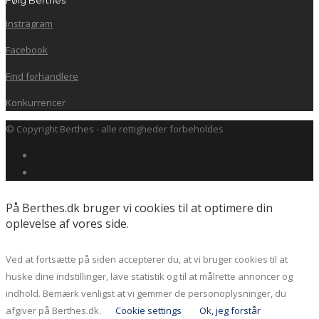
Følg Berthes
Instragram
Facebook
Find forhandlere
Konkurrencer
© Copyright Berthes - alle rettigheder forbeholdes
På Berthes.dk bruger vi cookies til at optimere din
oplevelse af vores side.
Ved at fortsætte på siden accepterer du, at vi bruger cookies til at
huske dine indstillinger, lave statistik og til at målrette annoncer og
indhold. Bemærk venligst at vi gemmer de personoplysninger, du
afgiver på Berthes.dk.
Cookie settings
Ok, jeg forstår