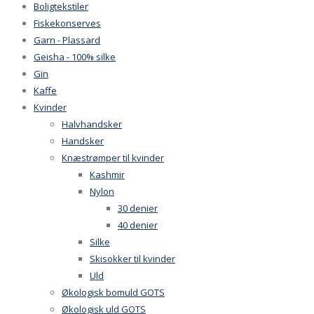
Boligtekstiler
Fiskekonserves
Garn - Plassard
Geisha - 100% silke
Gin
Kaffe
Kvinder
Halvhandsker
Handsker
Knæstrømper til kvinder
Kashmir
Nylon
30 denier
40 denier
Silke
Skisokker til kvinder
Uld
Økologisk bomuld GOTS
Økologisk uld GOTS