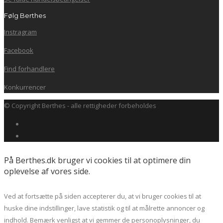
Følg Berthes
Instragram
Facebook
Find forhandlere
Konkurrencer
© Copyright Berthes - alle rettigheder forbeholdes
På Berthes.dk bruger vi cookies til at optimere din
oplevelse af vores side.
Ved at fortsætte på siden accepterer du, at vi bruger cookies til at
huske dine indstillinger, lave statistik og til at målrette annoncer og
indhold. Bemærk venligst at vi gemmer de personoplysninger, du