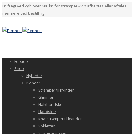
Fri fragt ved køb over 600 kr. for strømper - Vin afhentes eller aftales
nærmere ved bestilling
Forside
Shop
Nyheder
Kvinder
Strømper til kvinder
Glimmer
Halvhandsker
Handsker
Knæstrømper til kvinder
Sokletter
Strømpebukser