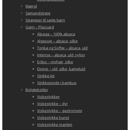
Mænd
Sømandstrøje
Strømper til søde børn
Garn – Plassard
Alpaga – 100% alpaca
Algasoie – alpaca, silke
Tonka og Softie – alpaca, uld
Intense – alpaca, uld, nylon
Eclips – mohair, silke
Divine – uld, silke, kameluld
Strikke-kit
Strikkepinde i bambus
Boligtekstiler
Viskestykker
Viskestykke – dyr
Viskestykke – gastronomi
Viskestykke kunst
Viskestykke maritim