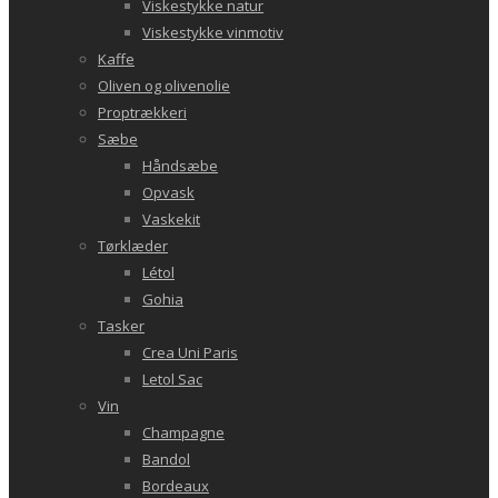
Viskestykke natur
Viskestykke vinmotiv
Kaffe
Oliven og olivenolie
Proptrækkeri
Sæbe
Håndsæbe
Opvask
Vaskekit
Tørklæder
Létol
Gohia
Tasker
Crea Uni Paris
Letol Sac
Vin
Champagne
Bandol
Bordeaux