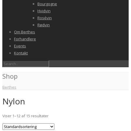
Bourgogne
Hvidvin
Rosévin
Rødvin
Om Berthes
Forhandlere
Events
Kontakt
Shop
Berthes
Nylon
Viser 1–12 af 15 resultater