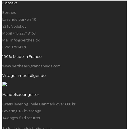
Kontakt
Berthes
Lavendelparken 10
9310 Vodskov
Mobil +45 22718463
Mail info@berthes.dk
CVR: 37914126
100% Made in France
www.bertheauxgrandspieds.com
Vi tager imod følgende
Handelsbetingelser
Gratis levering i hele Danmark over 600 kr
Levering 1-2 hverdage
14 dages fuld returret
Se fulde handelsbetingelser