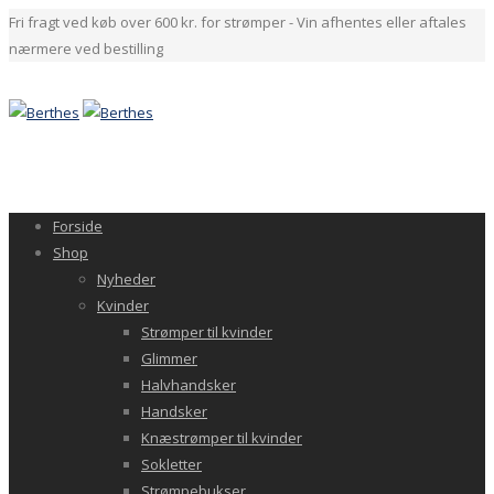
Fri fragt ved køb over 600 kr. for strømper - Vin afhentes eller aftales
nærmere ved bestilling
Forside
Shop
Nyheder
Kvinder
Strømper til kvinder
Glimmer
Halvhandsker
Handsker
Knæstrømper til kvinder
Sokletter
Strømpebukser