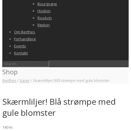
Bourgogne
Hvidvin
Rosévin
Rødvin
Om Berthes
Forhandlere
Events
Kontakt
Shop
Berthes
/
Varer
/
Skærmliljer! Blå strømpe med gule blomster
Skærmliljer! Blå strømpe med
gule blomster
140
kr.