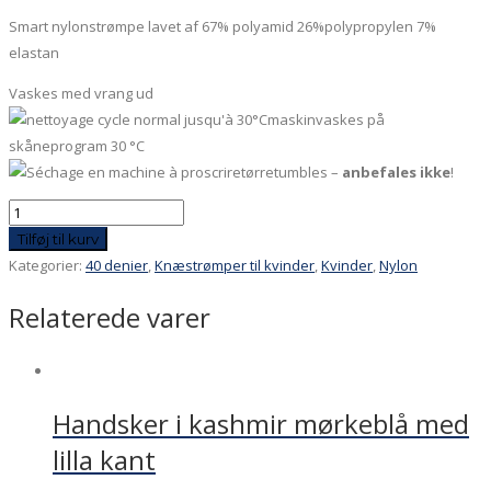
Smart nylonstrømpe lavet af 67% polyamid 26%polypropylen 7%
elastan
Vaskes med vrang ud
maskinvaskes på
skåneprogram 30 °C
tørretumbles –
anbefales ikke
!
Skærmliljer!
Blå
Tilføj til kurv
strømpe
Kategorier:
40 denier
,
Knæstrømper til kvinder
,
Kvinder
,
Nylon
med
Relaterede varer
gule
blomster
antal
Handsker i kashmir mørkeblå med
lilla kant