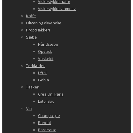
Viskestykke natur
Viskestykke vinmotiv
Kaffe
Oliven og olivenolie
Proptrækkeri
Sæbe
Håndsæbe
Opvask
Vaskekit
Tørklæder
Létol
Gohia
Tasker
Crea Uni Paris
Letol Sac
Vin
Champagne
Bandol
Bordeaux