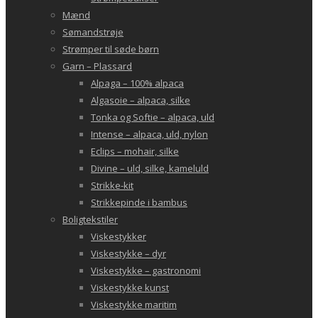
Mænd
Sømandstrøje
Strømper til søde børn
Garn – Plassard
Alpaga – 100% alpaca
Algasoie – alpaca, silke
Tonka og Softie – alpaca, uld
Intense – alpaca, uld, nylon
Eclips – mohair, silke
Divine – uld, silke, kameluld
Strikke-kit
Strikkepinde i bambus
Boligtekstiler
Viskestykker
Viskestykke – dyr
Viskestykke – gastronomi
Viskestykke kunst
Viskestykke maritim