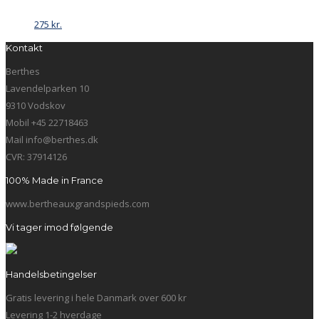
275
kr.
Kontakt
Berthes
Lavendelparken 10
9310 Vodskov
Mobil +45 22718463
Mail info@berthes.dk
CVR: 37914126
100% Made in France
www.bertheauxgrandspieds.com
Vi tager imod følgende
Handelsbetingelser
Gratis levering i hele Danmark over 600 kr
Levering 1-2 hverdage