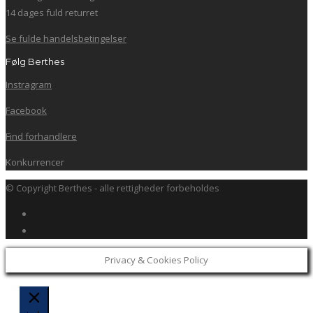
14 dages fuld returret
Se fulde handelsbetingelser
Følg Berthes
Instragram
Facebook
Find forhandlere
Konkurrencer
© Copyright Berthes - alle rettigheder forbeholdes
Privacy & Cookies Policy