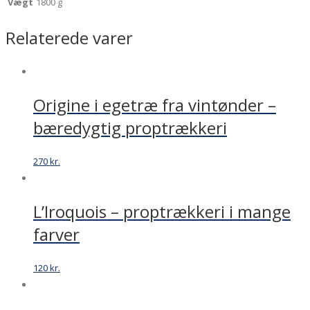
Vægt
1800 g
Relaterede varer
Origine i egetræ fra vintønder –
bæredygtig proptrækkeri
270
kr.
L’Iroquois – proptrækkeri i mange
farver
120
kr.