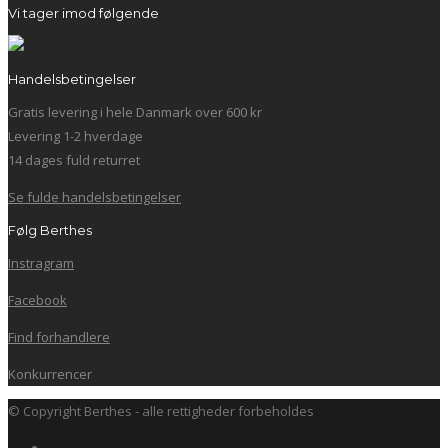
Vi tager imod følgende
Handelsbetingelser
Gratis levering i hele Danmark over 600 kr
Levering 1-2 hverdage
14 dages fuld returret
Se fulde handelsbetingelser
Følg Berthes
Instragram
Facebook
Find forhandlere
Konkurrencer
© Copyright Berthes - alle rettigheder forbeholdes