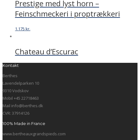
Prestige med lyst horn –
Feinschmeckeri i proptrækkeri
1.175
kr.
Chateau d’Escurac
Kontakt
Berthes
Lavendelparken 10
9310 Vodskov
Mobil +45 22718463
Mail info@berthes.dk
CVR: 37914126
100% Made in France
www.bertheauxgrandspieds.com