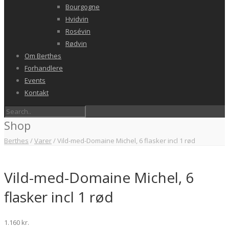
Bourgogne
Hvidvin
Rosévin
Rødvin
Om Berthes
Forhandlere
Events
Kontakt
Shop
Berthes
/
Varer
/
Vild-med-Domaine Michel, 6 flasker incl 1 rød
Vild-med-Domaine Michel, 6
flasker incl 1 rød
1.160
kr.