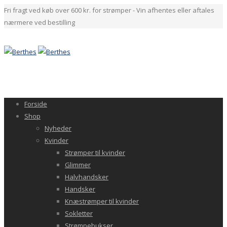
Fri fragt ved køb over 600 kr. for strømper - Vin afhentes eller aftales
nærmere ved bestilling
Forside
Shop
Nyheder
Kvinder
Strømper til kvinder
Glimmer
Halvhandsker
Handsker
Knæstrømper til kvinder
Sokletter
Strømpebukser