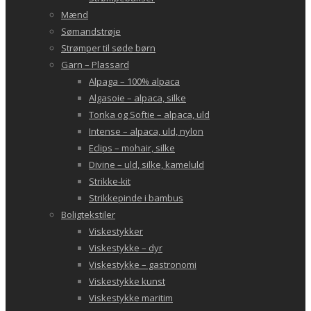
Mænd
Sømandstrøje
Strømper til søde børn
Garn – Plassard
Alpaga – 100% alpaca
Algasoie – alpaca, silke
Tonka og Softie – alpaca, uld
Intense – alpaca, uld, nylon
Eclips – mohair, silke
Divine – uld, silke, kameluld
Strikke-kit
Strikkepinde i bambus
Boligtekstiler
Viskestykker
Viskestykke – dyr
Viskestykke – gastronomi
Viskestykke kunst
Viskestykke maritim