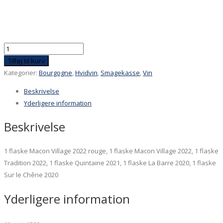
Vild-
med-
Tilføj til kurv
Domaine
Kategorier:
Bourgogne
,
Hvidvin
,
Smagekasse
,
Vin
Michel,
Beskrivelse
6
Yderligere information
flasker
incl
Beskrivelse
1
rød
1 flaske Macon Village 2022 rouge, 1 flaske Macon Village 2022, 1 flaske
antal
Tradition 2022, 1 flaske Quintaine 2021, 1 flaske La Barre 2020, 1 flaske
Sur le Chêne 2020
Yderligere information