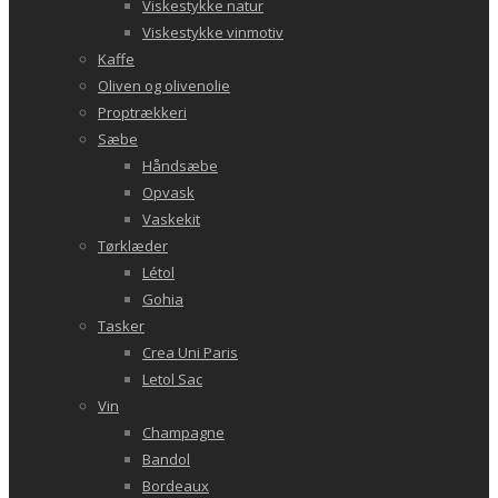
Viskestykke natur
Viskestykke vinmotiv
Kaffe
Oliven og olivenolie
Proptrækkeri
Sæbe
Håndsæbe
Opvask
Vaskekit
Tørklæder
Létol
Gohia
Tasker
Crea Uni Paris
Letol Sac
Vin
Champagne
Bandol
Bordeaux