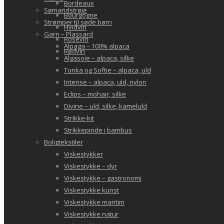
Bordeaux
Sømandstrøje
Bourgogne
Strømper til søde børn
Hvidvin
Garn – Plassard
Rosévin
Alpaga – 100% alpaca
Rødvin
Algasoie – alpaca, silke
Tonka og Softie – alpaca, uld
Intense – alpaca, uld, nylon
Eclips – mohair, silke
Divine – uld, silke, kameluld
Strikke-kit
Strikkepinde i bambus
Boligtekstiler
Viskestykker
Viskestykke – dyr
Viskestykke – gastronomi
Viskestykke kunst
Viskestykke maritim
Viskestykke natur