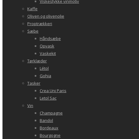
Viskestykke vinmotiv
Kaffe
Oliven og olivenolie
Proptrækkeri
Sæbe
Håndsæbe
Opvask
Vaskekit
Tørklæder
Létol
Gohia
Tasker
Crea Uni Paris
Letol Sac
Vin
Champagne
Bandol
Bordeaux
Bourgogne