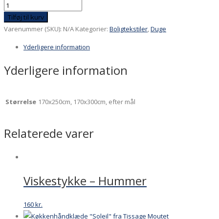
Røde
ribs
Tilføj til kurv
-
Varenummer (SKU):
N/A
Kategorier:
Boligtekstiler
,
Duge
jaquardvævet
Yderligere information
dug
antal
Yderligere information
Størrelse
170x250cm, 170x300cm, efter mål
Relaterede varer
Viskestykke – Hummer
160
kr.