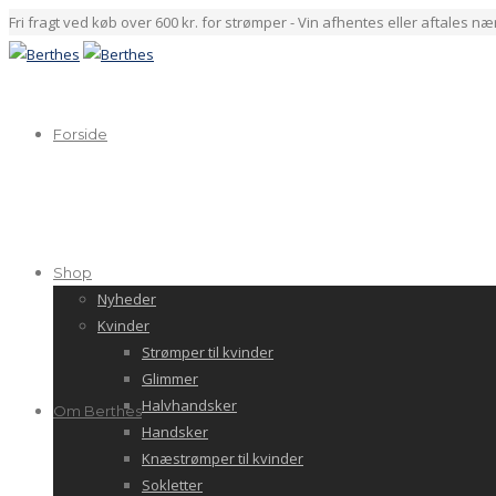
Fri fragt ved køb over 600 kr. for strømper - Vin afhentes eller aftales n
Forside
Shop
Nyheder
Kvinder
Strømper til kvinder
Glimmer
Halvhandsker
Om Berthes
Handsker
Knæstrømper til kvinder
Sokletter