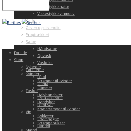
Viskestykke natur
Viskestykke vinmotiv
Kaffe
Oliven og olivenolie
Proptrækkeri
Sæbe
Håndsæbe
Forside
Opvask
Shop
Vaskekit
Nyheder
Tørklæder
Kvinder
Létol
Strømper til kvinder
Gohia
Glimmer
Tasker
Halvhandsker
Crea Uni Paris
Handsker
Letol Sac
Knæstrømper til kvinder
Vin
Sokletter
Champagne
Strømpebukser
Bandol
Mænd