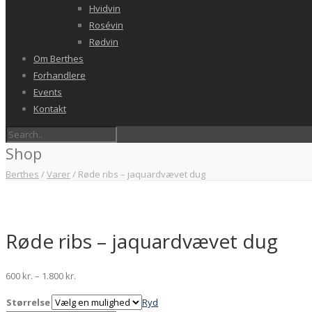
Hvidvin
Rosévin
Rødvin
Om Berthes
Forhandlere
Events
Kontakt
Shop
Berthes
/
Varer
/
Røde ribs – jaquardvævet dug
Røde ribs – jaquardvævet dug
600
kr.
–
1.800
kr.
Størrelse
Ryd