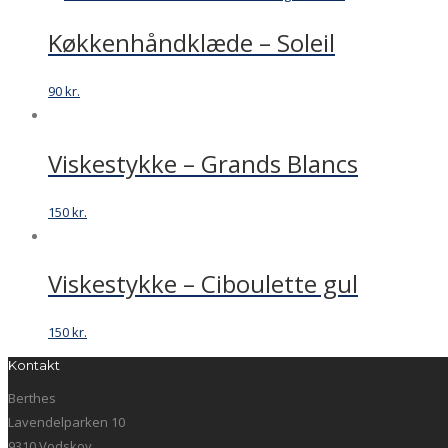
Køkkenhåndklæde – Soleil
90
kr.
Viskestykke – Grands Blancs
150
kr.
Viskestykke – Ciboulette gul
150
kr.
Kontakt
Berthes
Lavendelparken 10
9310 Vodskov