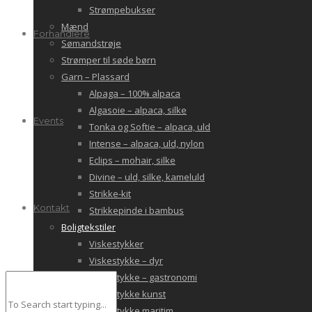
Strømpebukser
Mænd
Forhandlere
Sømandstrøje
Strømper til søde børn
Garn – Plassard
Alpaga – 100% alpaca
Algasoie – alpaca, silke
Events
Tonka og Softie – alpaca, uld
Intense – alpaca, uld, nylon
Eclips – mohair, silke
Divine – uld, silke, kameluld
Strikke-kit
Kontakt
Strikkepinde i bambus
Boligtekstiler
Viskestykker
Viskestykke – dyr
Viskestykke – gastronomi
Viskestykke kunst
Viskestykke maritim