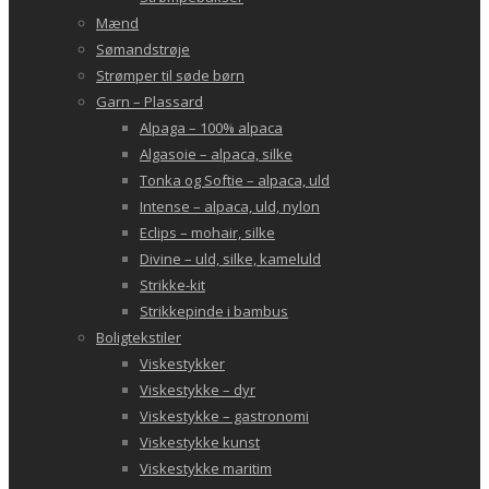
Mænd
Sømandstrøje
Strømper til søde børn
Garn – Plassard
Alpaga – 100% alpaca
Algasoie – alpaca, silke
Tonka og Softie – alpaca, uld
Intense – alpaca, uld, nylon
Eclips – mohair, silke
Divine – uld, silke, kameluld
Strikke-kit
Strikkepinde i bambus
Boligtekstiler
Viskestykker
Viskestykke – dyr
Viskestykke – gastronomi
Viskestykke kunst
Viskestykke maritim