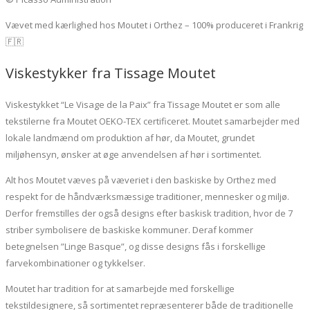
Vævet med kærlighed hos Moutet i Orthez – 100% produceret i Frankrig
🇫🇷
Viskestykker fra Tissage Moutet
Viskestykket “Le Visage de la Paix” fra Tissage Moutet er som alle
tekstilerne fra Moutet OEKO-TEX certificeret. Moutet samarbejder med
lokale landmænd om produktion af hør, da Moutet, grundet
miljøhensyn, ønsker at øge anvendelsen af hør i sortimentet.
Alt hos Moutet væves på væveriet i den baskiske by Orthez med
respekt for de håndværksmæssige traditioner, mennesker og miljø.
Derfor fremstilles der også designs efter baskisk tradition, hvor de 7
striber symbolisere de baskiske kommuner. Deraf kommer
betegnelsen ”Linge Basque”, og disse designs fås i forskellige
farvekombinationer og tykkelser.
Moutet har tradition for at samarbejde med forskellige
tekstildesignere, så sortimentet repræsenterer både de traditionelle