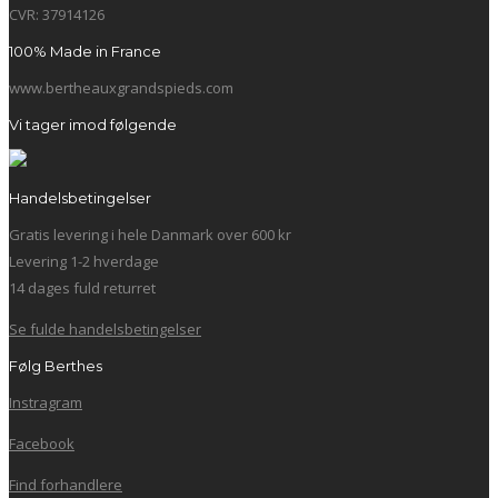
CVR: 37914126
100% Made in France
www.bertheauxgrandspieds.com
Vi tager imod følgende
Handelsbetingelser
Gratis levering i hele Danmark over 600 kr
Levering 1-2 hverdage
14 dages fuld returret
Se fulde handelsbetingelser
Følg Berthes
Instragram
Facebook
Find forhandlere