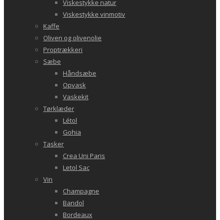
Viskestykke natur
Viskestykke vinmotiv
Kaffe
Oliven og olivenolie
Proptrækkeri
Sæbe
Håndsæbe
Opvask
Vaskekit
Tørklæder
Létol
Gohia
Tasker
Crea Uni Paris
Letol Sac
Vin
Champagne
Bandol
Bordeaux