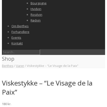
Bourgogne
Hvidvin
Rosévin
Rødvin
Om Berthes
Forhandlere
Events
Kontakt
Shop
Berthes
/
Varer
/
Viskestykke – “Le Visage de la Paix”
Viskestykke – “Le Visage de la
Paix”
180
kr.