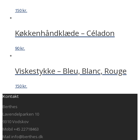
150
kr.
Køkkenhåndklæde – Céladon
90
kr.
Viskestykke – Bleu, Blanc, Rouge
150
kr.
Kontakt
Berthes
Lavendelparken 10
9310 Vodskov
Mobil +45 22718463
Mail info@berthes.dk