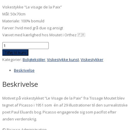
Viskestykke “Le visage de la Paix”
Mål: 50x70cm
Materiale: 100% bomuld
Farver: hvid med grå due og ansigt
Vævet med kærlighed hos Moutet i Orthez 🇫🇷
Viskestykke
-
Tilføj til kurv
"Le
Kategorier:
Boligtekstiler
,
Viskestykke kunst
,
Viskestykker
Visage
Beskrivelse
de
la
Beskrivelse
Paix"
antal
Motivet på viskestykket “Le Visage de la Paix” fra Tissage Moutet blev
tegnet af Picasso i 1951 som én af 29 illustrationer til den surrealistiske
poet Paul Eluards bog. Picasso engagerede sig som pacifist efter
anden verdenskrig.
© Picasso Administration