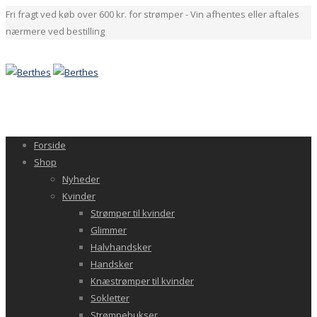
Fri fragt ved køb over 600 kr. for strømper - Vin afhentes eller aftales
nærmere ved bestilling
Forside
Shop
Nyheder
Kvinder
Strømper til kvinder
Glimmer
Halvhandsker
Handsker
Knæstrømper til kvinder
Sokletter
Strømpebukser