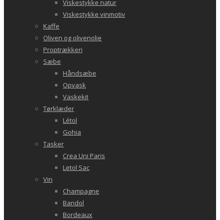
Viskestykke natur
Viskestykke vinmotiv
Kaffe
Oliven og olivenolie
Proptrækkeri
Sæbe
Håndsæbe
Opvask
Vaskekit
Tørklæder
Létol
Gohia
Tasker
Crea Uni Paris
Letol Sac
Vin
Champagne
Bandol
Bordeaux