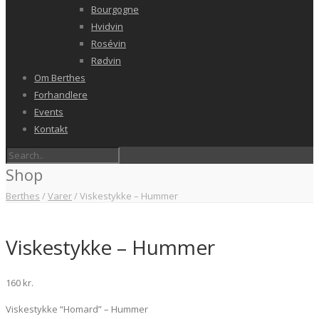
Bourgogne
Hvidvin
Rosévin
Rødvin
Om Berthes
Forhandlere
Events
Kontakt
Shop
Berthes
/
Varer
/
Viskestykke – Hummer
Viskestykke – Hummer
160
kr.
Viskestykke “Homard” – Hummer