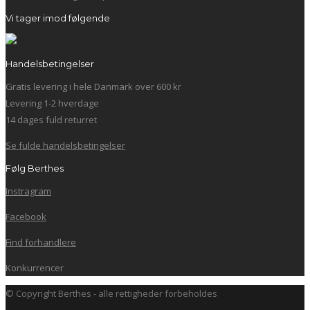
Vi tager imod følgende
Handelsbetingelser
Gratis levering i hele Danmark over 600 kr
Levering 1-2 hverdage
14 dages fuld returret
Se fulde handelsbetingelser
Følg Berthes
Instragram
Facebook
Find forhandlere
Konkurrencer
© Copyright Berthes - alle rettigheder forbeholdes