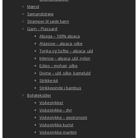
Mænd
Sømandstrøje
Strømper til søde børn
Garn – Plassard
Alpaga – 100% alpaca
Algasoie – alpaca, silke
Tonka og Softie – alpaca, uld
Intense – alpaca, uld, nylon
Eclips – mohair, silke
Divine – uld, silke, kameluld
Strikke-kit
Strikkepinde i bambus
Boligtekstiler
Viskestykker
Viskestykke – dyr
Viskestykke – gastronomi
Viskestykke kunst
Viskestykke maritim