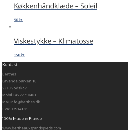
Køkkenhåndklæde – Soleil
90
kr.
Viskestykke – Klimatosse
150
kr.
Kontakt
Berthes
Lavendelparken 10
9310 Vodskov
Mobil +45 22718463
Mail info@berthes.dk
CVR: 37914126
100% Made in France
www.bertheauxgrandspieds.com