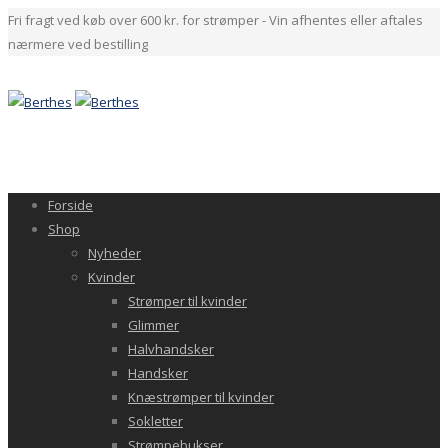
Fri fragt ved køb over 600 kr. for strømper - Vin afhentes eller aftales
nærmere ved bestilling
Forside
Shop
Nyheder
Kvinder
Strømper til kvinder
Glimmer
Halvhandsker
Handsker
Knæstrømper til kvinder
Sokletter
Strømpebukser