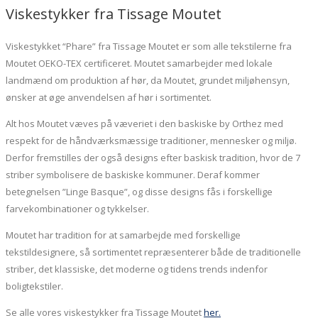
Viskestykker fra Tissage Moutet
Viskestykket “Phare” fra Tissage Moutet er som alle tekstilerne fra
Moutet OEKO-TEX certificeret. Moutet samarbejder med lokale
landmænd om produktion af hør, da Moutet, grundet miljøhensyn,
ønsker at øge anvendelsen af hør i sortimentet.
Alt hos Moutet væves på væveriet i den baskiske by Orthez med
respekt for de håndværksmæssige traditioner, mennesker og miljø.
Derfor fremstilles der også designs efter baskisk tradition, hvor de 7
striber symbolisere de baskiske kommuner. Deraf kommer
betegnelsen ”Linge Basque”, og disse designs fås i forskellige
farvekombinationer og tykkelser.
Moutet har tradition for at samarbejde med forskellige
tekstildesignere, så sortimentet repræsenterer både de traditionelle
striber, det klassiske, det moderne og tidens trends indenfor
boligtekstiler.
Se alle vores viskestykker fra Tissage Moutet
her.