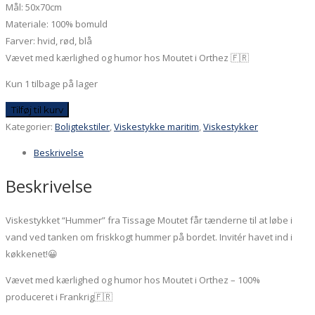
Mål: 50x70cm
Materiale: 100% bomuld
Farver: hvid, rød, blå
Vævet med kærlighed og humor hos Moutet i Orthez 🇫🇷
Kun 1 tilbage på lager
Viskestykke
Tilføj til kurv
-
Kategorier:
Boligtekstiler
,
Viskestykke maritim
,
Viskestykker
Hummer
Beskrivelse
antal
Beskrivelse
Viskestykket “Hummer” fra Tissage Moutet får tænderne til at løbe i
vand ved tanken om friskkogt hummer på bordet. Invitér havet ind i
køkkenet!😀
Vævet med kærlighed og humor hos Moutet i Orthez – 100%
produceret i Frankrig🇫🇷