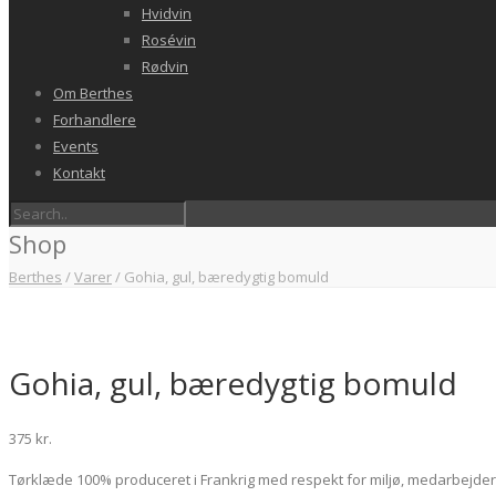
Hvidvin
Rosévin
Rødvin
Om Berthes
Forhandlere
Events
Kontakt
Shop
Berthes
/
Varer
/
Gohia, gul, bæredygtig bomuld
Gohia, gul, bæredygtig bomuld
375
kr.
Tørklæde 100% produceret i Frankrig med respekt for miljø, medarbejde