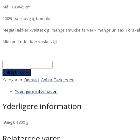
Mål: 190×45 cm
100% bæredygtig bomuld
Meget lækker kvalitet og i mange smukke farver – mange unisex, Forske
Alle tørklæder kan vaskes 🙂
Gohia,
gul,
Tilføj til kurv
bæredygtig
Kategorier:
Bomuld
,
Gohia
,
Tørklæder
bomuld
Yderligere information
antal
Yderligere information
Vægt
1800 g
Relaterede varer