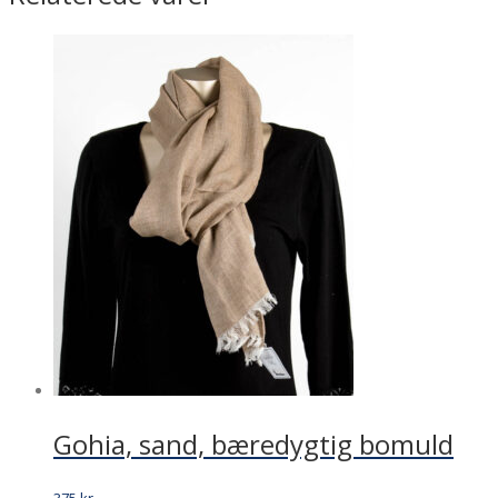
Gohia, sand, bæredygtig bomuld
375
kr.