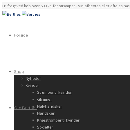
Fri fragt ved køb over 600 kr. for strømper - Vin afhentes eller aftales n
Forside
Shop
Nyheder
Kvinder
Strømper til kvinder
Glimmer
Halvhandsker
Om Berthes
Handsker
Knæstrømper til kvinder
Sokletter