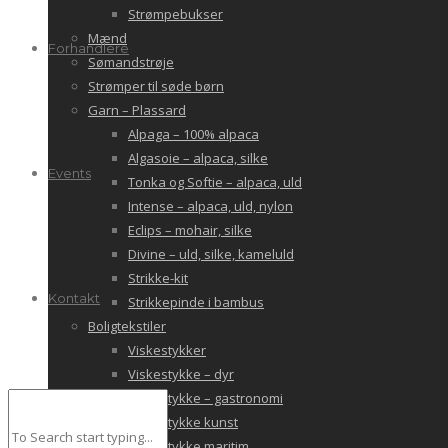
Strømpebukser
Mænd
Forhandlere
Sømandstrøje
Strømper til søde børn
Garn – Plassard
Alpaga – 100% alpaca
Algasoie – alpaca, silke
Events
Tonka og Softie – alpaca, uld
Intense – alpaca, uld, nylon
Eclips – mohair, silke
Divine – uld, silke, kameluld
Strikke-kit
Kontakt
Strikkepinde i bambus
Boligtekstiler
Viskestykker
Viskestykke – dyr
Viskestykke – gastronomi
Viskestykke kunst
Viskestykke maritim