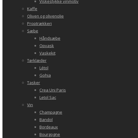
Viskestykke vinmotiv
Kaffe
Oliven og olivenolie
Proptrækkeri
Sæbe
Håndsæbe
Opvask
Vaskekit
Tørklæder
Létol
Gohia
Tasker
Crea Uni Paris
Letol Sac
Vin
Champagne
Bandol
Bordeaux
Bourgogne