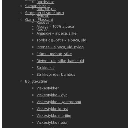
Bordeaux
Sømandstrøje
Bourgogne
Strømper til søde børn
Hvidvin
Garn – Plassard
Rosévin
Alpaga – 100% alpaca
Rødvin
Algasoie – alpaca, silke
Tonka og Softie – alpaca, uld
Intense – alpaca, uld, nylon
Eclips – mohair, silke
Divine – uld, silke, kameluld
Strikke-kit
Strikkepinde i bambus
Boligtekstiler
Viskestykker
Viskestykke – dyr
Viskestykke – gastronomi
Viskestykke kunst
Viskestykke maritim
Viskestykke natur