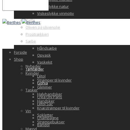
Viskestykke natur
Viskestykke vinmotiv
Kaffe
Oliven og olivenolie
Proptrækkeri
Sæbe
Håndsæbe
Forside
Opvask
Shop
Vaskekit
Nyheder
Tørklæder
Kvinder
Létol
Strømper til kvinder
Gohia
Glimmer
Tasker
Halvhandsker
Crea Uni Paris
Handsker
Letol Sac
Knæstrømper til kvinder
Vin
Sokletter
Champagne
Strømpebukser
Bandol
Mænd