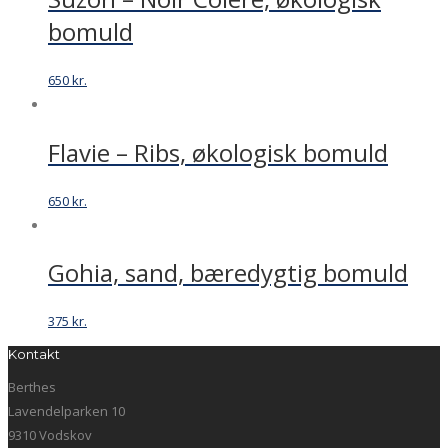
bomuld
650
kr.
Flavie – Ribs, økologisk bomuld
650
kr.
Gohia, sand, bæredygtig bomuld
375
kr.
Kontakt
Berthes
Lavendelparken 10
9310 Vodskov