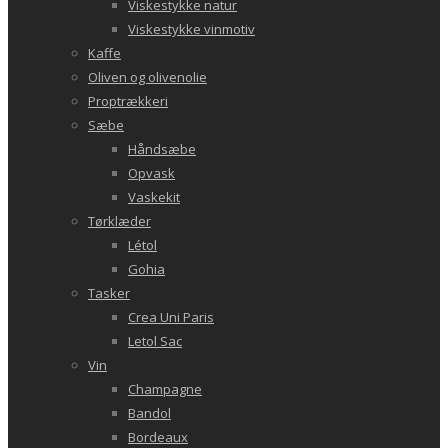
Viskestykke natur
Viskestykke vinmotiv
Kaffe
Oliven og olivenolie
Proptrækkeri
Sæbe
Håndsæbe
Opvask
Vaskekit
Tørklæder
Létol
Gohia
Tasker
Crea Uni Paris
Letol Sac
Vin
Champagne
Bandol
Bordeaux