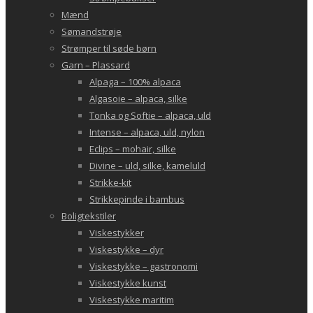
Mænd
Sømandstrøje
Strømper til søde børn
Garn – Plassard
Alpaga – 100% alpaca
Algasoie – alpaca, silke
Tonka og Softie – alpaca, uld
Intense – alpaca, uld, nylon
Eclips – mohair, silke
Divine – uld, silke, kameluld
Strikke-kit
Strikkepinde i bambus
Boligtekstiler
Viskestykker
Viskestykke – dyr
Viskestykke – gastronomi
Viskestykke kunst
Viskestykke maritim