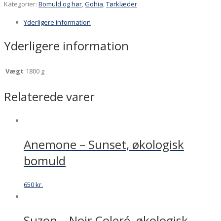
med
Kategorier:
Bomuld og hør
,
Gohia
,
Tørklæder
rødlig
Yderligere information
strib,
bæredygtig
Yderligere information
bomuld
og
Vægt
1800 g
hør
antal
Relaterede varer
Anemone – Sunset, økologisk
bomuld
650
kr.
Suzon – Noir Coleré, økologisk