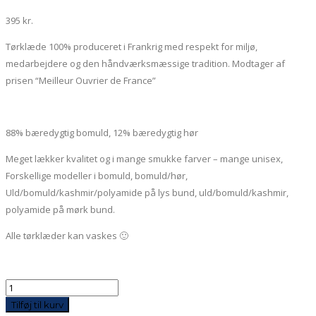
395
kr.
Tørklæde 100% produceret i Frankrig med respekt for miljø,
medarbejdere og den håndværksmæssige tradition. Modtager af
prisen “Meilleur Ouvrier de France”
88% bæredygtig bomuld, 12% bæredygtig hør
Meget lækker kvalitet og i mange smukke farver – mange unisex,
Forskellige modeller i bomuld, bomuld/hør,
Uld/bomuld/kashmir/polyamide på lys bund, uld/bomuld/kashmir,
polyamide på mørk bund.
Alle tørklæder kan vaskes 🙂
Gohia,
beige
Tilføj til kurv