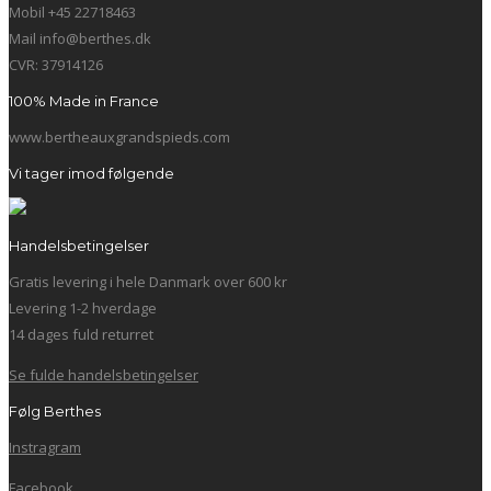
Mobil +45 22718463
Mail info@berthes.dk
CVR: 37914126
100% Made in France
www.bertheauxgrandspieds.com
Vi tager imod følgende
Handelsbetingelser
Gratis levering i hele Danmark over 600 kr
Levering 1-2 hverdage
14 dages fuld returret
Se fulde handelsbetingelser
Følg Berthes
Instragram
Facebook