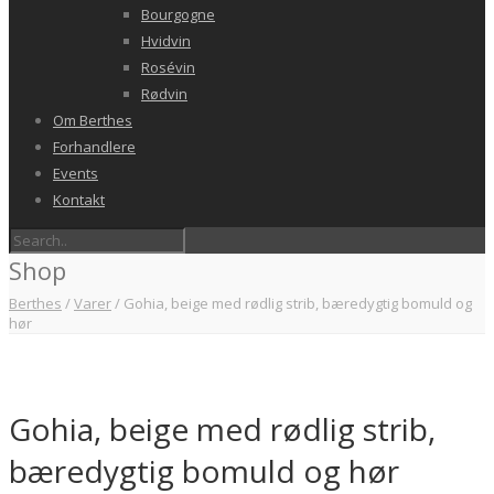
Bourgogne
Hvidvin
Rosévin
Rødvin
Om Berthes
Forhandlere
Events
Kontakt
Shop
Berthes
/
Varer
/
Gohia, beige med rødlig strib, bæredygtig bomuld og
hør
Gohia, beige med rødlig strib,
bæredygtig bomuld og hør