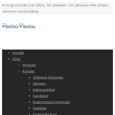
Fri fragt ved køb over 600 kr. for strømper - Vin afhentes eller aftales
nærmere ved bestilling
Forside
Shop
Nyheder
Kvinder
Strømper til kvinder
Glimmer
Halvhandsker
Handsker
Knæstrømper til kvinder
Sokletter
Strømpebukser