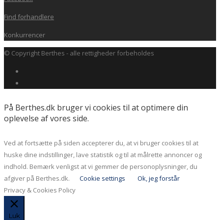
Find forhandlere
Konkurrencer
© Copyright Berthes - alle rettigheder forbeholdes
På Berthes.dk bruger vi cookies til at optimere din
oplevelse af vores side.
Ved at fortsætte på siden accepterer du, at vi bruger cookies til at
huske dine indstillinger, lave statistik og til at målrette annoncer og
indhold. Bemærk venligst at vi gemmer de personoplysninger, du
afgiver på Berthes.dk.
Cookie settings
Ok, jeg forstår
Privacy & Cookies Policy
Luk