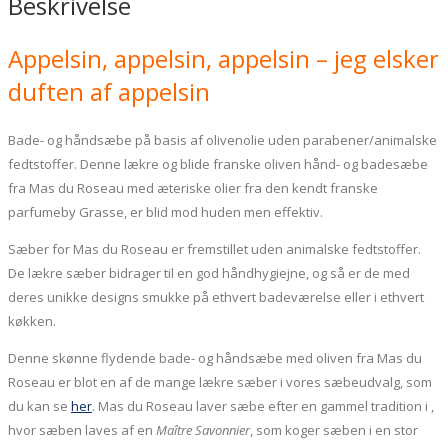
Beskrivelse
du
Roseau,
Appelsin, appelsin, appelsin – jeg elsker
Appelsinblomst
duften af appelsin
0,75l
antal
Bade- og håndsæbe på basis af olivenolie uden parabener/animalske
fedtstoffer. Denne lækre og blide franske oliven hånd- og badesæbe
fra Mas du Roseau med æteriske olier fra den kendt franske
parfumeby Grasse, er blid mod huden men effektiv.
Sæber for Mas du Roseau er fremstillet uden animalske fedtstoffer.
De lækre sæber bidrager til en god håndhygiejne, og så er de med
deres unikke designs smukke på ethvert badeværelse eller i ethvert
køkken.
Denne skønne flydende bade- og håndsæbe med oliven fra Mas du
Roseau er blot en af de mange lækre sæber i vores sæbeudvalg, som
du kan se
her
. Mas du Roseau laver sæbe efter en gammel tradition i ,
hvor sæben laves af en
Maître Savonnier
, som koger sæben i en stor