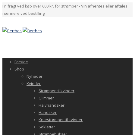
Fri fragt ved køb over 600 kr. for strømper - Vin afhentes eller aftales
nærmere ved bestilling
Forside
Shop
Nyheder
Kvinder
Strømper til kvinder
Glimmer
Halvhandsker
Handsker
Knæstrømper til kvinder
Sokletter
Strømpebukser