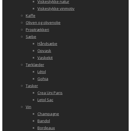
Viskestykke natur
Viskestykke vinmotiv
Kaffe
Oliven og olivenolie
Proptrækkeri
Sæbe
Håndsæbe
Opvask
Vaskekit
Tørklæder
Létol
Gohia
Tasker
Crea Uni Paris
Letol Sac
Vin
Champagne
Bandol
Bordeaux