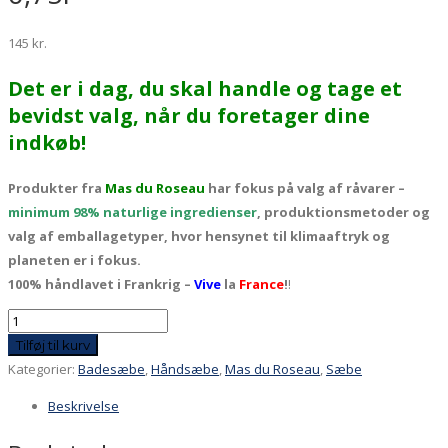
145
kr.
Det er i dag, du skal handle og tage et
bevidst valg, når du foretager dine
indkøb!
Produkter fra
Mas du Roseau
har fokus på valg af råvarer –
minimum 98% naturlige ingredienser
, produktionsmetoder og
valg af emballagetyper, hvor hensynet til klimaaftryk og
planeten er i fokus.
100% håndlavet i Frankrig –
Vive
la
France
!
!
Flydende
bade-
Tilføj til kurv
og
Kategorier:
Badesæbe
,
Håndsæbe
,
Mas du Roseau
,
Sæbe
håndsæbe
Beskrivelse
fra
Mas