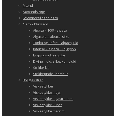
Mænd
Sømandstrøje
Strømper til søde børn
Garn – Plassard
Alpaga – 100% alpaca
Algasoie – alpaca, silke
Tonka og Softie – alpaca, uld
Intense – alpaca, uld, nylon
Eclips – mohair, silke
Divine – uld, silke, kameluld
Strikke-kit
Strikkepinde i bambus
Boligtekstiler
Viskestykker
Viskestykke – dyr
Viskestykke – gastronomi
Viskestykke kunst
Viskestykke maritim