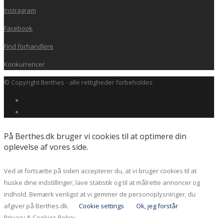
Instragram
Facebook
Find forhandlere
Konkurrencer
© Copyright Berthes - alle rettigheder forbeholdes
På Berthes.dk bruger vi cookies til at optimere din
oplevelse af vores side.
Ved at fortsætte på siden accepterer du, at vi bruger cookies til at
huske dine indstillinger, lave statistik og til at målrette annoncer og
indhold. Bemærk venligst at vi gemmer de personoplysninger, du
afgiver på Berthes.dk.
Cookie settings
Ok, jeg forstår
Privacy & Cookies Policy