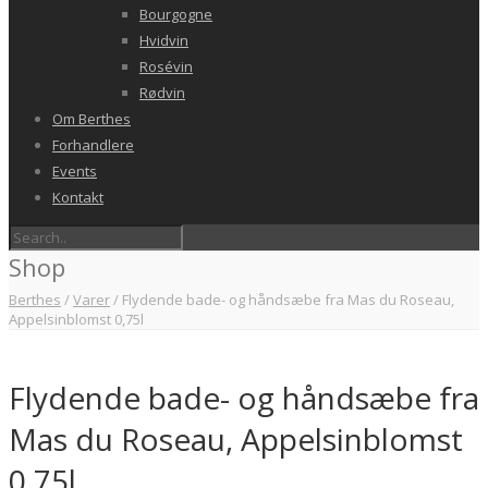
Bourgogne
Hvidvin
Rosévin
Rødvin
Om Berthes
Forhandlere
Events
Kontakt
Shop
Berthes
/
Varer
/
Flydende bade- og håndsæbe fra Mas du Roseau,
Appelsinblomst 0,75l
Flydende bade- og håndsæbe fra
Mas du Roseau, Appelsinblomst
0,75l