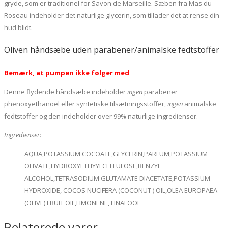
gryde, som er traditionel for Savon de Marseille. Sæben fra Mas du
Roseau indeholder det naturlige glycerin, som tillader det at rense din
hud blidt.
Oliven håndsæbe uden parabener/animalske fedtstoffer
Bemærk, at pumpen ikke følger med
Denne flydende håndsæbe indeholder
ingen
parabener
phenoxyethanoel eller syntetiske tilsætningsstoffer,
ingen
animalske
fedtstoffer og den indeholder over 99% naturlige ingredienser.
Ingredienser:
AQUA,POTASSIUM COCOATE,GLYCERIN,PARFUM,POTASSIUM
OLIVATE,HYDROXYETHYYLCELLULOSE,BENZYL
ALCOHOL,TETRASODIUM GLUTAMATE DIACETATE,POTASSIUM
HYDROXIDE, COCOS NUCIFERA (COCONUT ) OIL,OLEA EUROPAEA
(OLIVE) FRUIT OIL,LIMONENE, LINALOOL
Relaterede varer