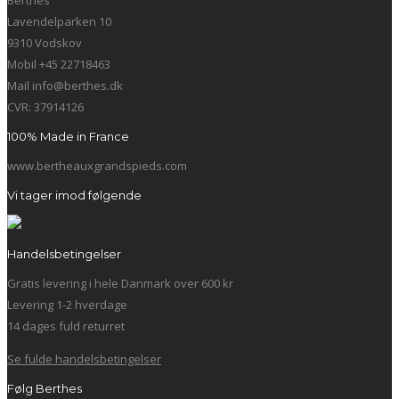
Lavendelparken 10
9310 Vodskov
Mobil +45 22718463
Mail info@berthes.dk
CVR: 37914126
100% Made in France
www.bertheauxgrandspieds.com
Vi tager imod følgende
Handelsbetingelser
Gratis levering i hele Danmark over 600 kr
Levering 1-2 hverdage
14 dages fuld returret
Se fulde handelsbetingelser
Følg Berthes