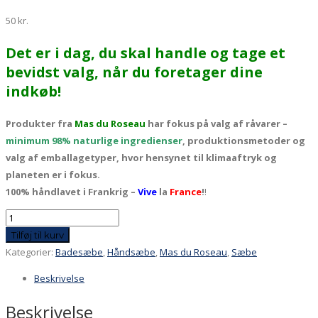
50
kr.
Det er i dag, du skal handle og tage et
bevidst valg, når du foretager dine
indkøb!
Produkter fra
Mas du Roseau
har fokus på valg af råvarer –
minimum 98% naturlige ingredienser
, produktionsmetoder og
valg af emballagetyper, hvor hensynet til klimaaftryk og
planeten er i fokus.
100% håndlavet i Frankrig –
Vive
la
France
!
!
Fast
bade-
Tilføj til kurv
og
Kategorier:
Badesæbe
,
Håndsæbe
,
Mas du Roseau
,
Sæbe
håndsæbe
Beskrivelse
fra
Mas
Beskrivelse