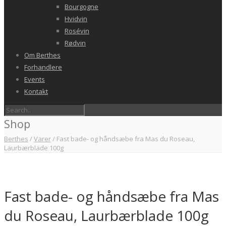
Bourgogne
Hvidvin
Rosévin
Rødvin
Om Berthes
Forhandlere
Events
Kontakt
Shop
Berthes
/
Varer
/
Fast bade- og håndsæbe fra Mas du Roseau,
Laurbærblade 100g
Fast bade- og håndsæbe fra Mas
du Roseau, Laurbærblade 100g