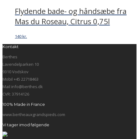
Flydende bade- og håndsæbe fra
Mas du Roseau, Citrus 0,75l
140
kr.
Kontakt
Berthes
Lavendelparken 10
9310 Vodskov
Mobil +45 22718463
Mail info@berthes.dk
CVR: 37914126
100% Made in France
www.bertheauxgrandspieds.com
Vi tager imod følgende