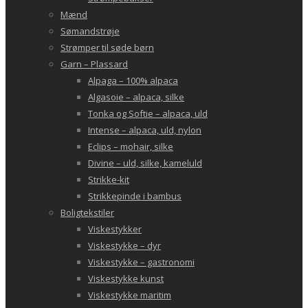
Mænd
Sømandstrøje
Strømper til søde børn
Garn – Plassard
Alpaga – 100% alpaca
Algasoie – alpaca, silke
Tonka og Softie – alpaca, uld
Intense – alpaca, uld, nylon
Eclips – mohair, silke
Divine – uld, silke, kameluld
Strikke-kit
Strikkepinde i bambus
Boligtekstiler
Viskestykker
Viskestykke – dyr
Viskestykke – gastronomi
Viskestykke kunst
Viskestykke maritim