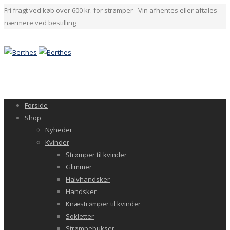
Fri fragt ved køb over 600 kr. for strømper - Vin afhentes eller aftales
nærmere ved bestilling
Forside
Shop
Nyheder
Kvinder
Strømper til kvinder
Glimmer
Halvhandsker
Handsker
Knæstrømper til kvinder
Sokletter
Strømpebukser