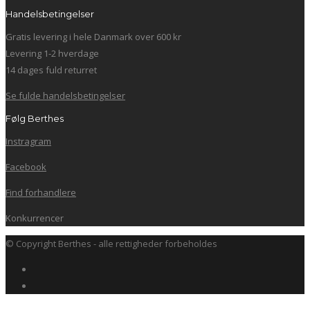
Handelsbetingelser
Gratis levering i hele Danmark over 600 kr
Levering 1-2 hverdage
14 dages fuld returret
Se fulde handelsbetingelser
Følg Berthes
Instragram
Facebook
Find forhandlere
Konkurrencer
© Copyright Berthes - alle rettigheder forbeholdes