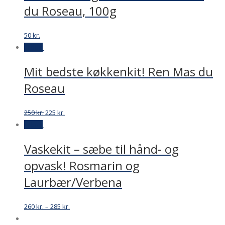
du Roseau, 100g
50
kr.
Tilbud
Mit bedste køkkenkit! Ren Mas du
Roseau
Original
Current
250
kr.
225
kr.
price
price
Tilbud
was:
is:
Vaskekit – sæbe til hånd- og
250 kr..
225 kr..
opvask! Rosmarin og
Laurbær/Verbena
260
kr.
–
285
kr.