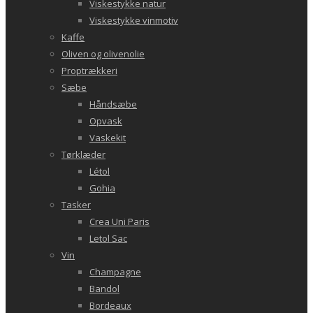
Viskestykke natur
Viskestykke vinmotiv
Kaffe
Oliven og olivenolie
Proptrækkeri
Sæbe
Håndsæbe
Opvask
Vaskekit
Tørklæder
Létol
Gohia
Tasker
Crea Uni Paris
Letol Sac
Vin
Champagne
Bandol
Bordeaux