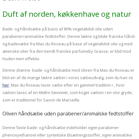
du
Roseau,
Duft af norden, køkkenhave og natur
Laurbærblade
100g
Bade- og håndsæbe på basis af 80% vegetabilsk olie uden
antal
parabener/animalske fedtstoffer. Denne lækre og blide franske hånd-
og badesæbe fra Mas du Roseau på base af vegetabilsk olie og med
æteriske olier fra den kendt franske parfumeby Grasse, er blid mod
huden men effektiv.
Denne skønne bade- og håndsæbe med oliven fra Mas du Roseau er
blot en af de mange lækre sæber i vores sæbeudvalg, som du kan se
her
. Mas du Roseau laver sæbe efter en gammel tradition i , hvor
sæben laves af en
Maître Savonnier
, som koger sæben i en stor gryde,
som er traditionel for Savon de Marseille.
Oliven håndsæbe uden parabener/animalske fedtstoffer
Denne faste bade- og håndsæbe indeholder
ingen
parabener
phenoxyethanoel eller syntetiske tilsætningsstoffer,
ingen
animalske