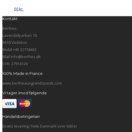
50
kr.
Kontakt
Berthes
Lavendelparken 10
9310 Vodskov
Mobil +45 22718463
Mail info@berthes.dk
CVR: 37914126
100% Made in France
www.bertheauxgrandspieds.com
Vi tager imod følgende
Handelsbetingelser
Gratis levering i hele Danmark over 600 kr