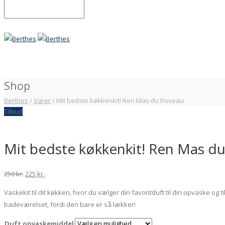
Shop
Berthes
/
Varer
/
Mit bedste køkkenkit! Ren Mas du Roseau
Tilbud
Mit bedste køkkenkit! Ren Mas d
Original
Current
250
kr.
225
kr.
price
price
Vaskekit til dit køkken, hvor du vælger din favoritduft til din opvaske o
was:
is:
badeværelset, fordi den bare er så lækker!
250 kr..
225 kr..
Duft opvaskemiddel