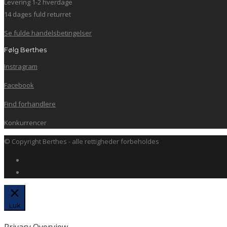
Levering 1-2 hverdage
14 dages fuld returret
Se fulde handelsbetingelser
Følg Berthes
Instragram
Facebook
Find forhandlere
Konkurrencer
© Copyright Berthes - alle rettigheder forbeholdes
Luk
Privacy Overview