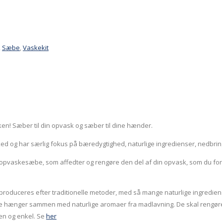
,
Sæbe
,
Vaskekit
en! Sæber til din opvask og sæber til dine hænder.
d og har særlig fokus på bæredygtighed, naturlige ingredienser, nedbringe
røj opvaskesæbe, som affedter og rengøre den del af din opvask, som du 
t produceres efter traditionelle metoder, med så mange naturlige ingredien
e hænger sammen med naturlige aromaer fra madlavning. De skal rengøre
ren og enkel. Se
her