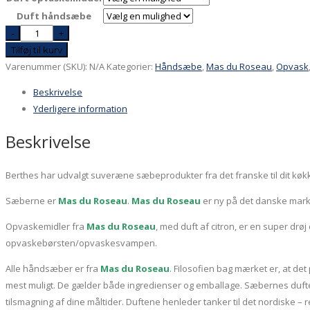
Duft håndsæbe
Mit
-
+
bedste
Tilføj til kurv
køkkenkit!
Varenummer (SKU):
N/A
Kategorier:
Håndsæbe
,
Mas du Roseau
,
Opvask
Ren
Beskrivelse
Mas
Yderligere information
du
Roseau
Beskrivelse
antal
Berthes har udvalgt suveræne sæbeprodukter fra det franske til dit køkk
Sæberne er
Mas du Roseau
.
Mas du Roseau
er ny på det danske marke
Opvaskemidler fra
Mas du Roseau
, med duft af citron, er en super d
opvaskebørsten/opvaskesvampen.
Alle håndsæber er fra
Mas du Roseau
. Filosofien bag mærket er, at de
mest muligt. De gælder både ingredienser og emballage. Sæbernes duft
tilsmagning af dine måltider. Duftene henleder tanker til det nordiske – 