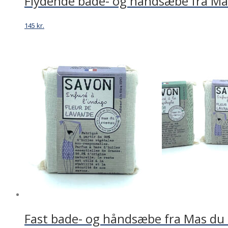
Flydende bade- og håndsæbe fra Ma
145
kr.
Fast bade- og håndsæbe fra Mas du