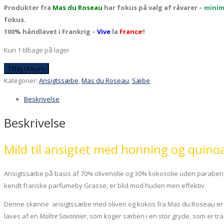
Produkter fra
Mas du Roseau
har fokus på valg af råvarer –
minim
fokus.
100% håndlavet i Frankrig –
Vive
la
France
!
!
Kun 1 tilbage på lager
Fast
Tilføj til kurv
ansigtssæbe
Kategorier:
Ansigtssæbe
,
Mas du Roseau
,
Sæbe
fra
Beskrivelse
Mas
du
Beskrivelse
Roseau,
Exfoliant
Mild til ansigtet med honning og quino
80g
antal
Ansigtssæbe på basis af 70% olivenolie og 30% kokosolie uden parabene
kendt franske parfumeby Grasse, er blid mod huden men effektiv.
Denne skønne ansigtssæbe med oliven og kokos fra Mas du Roseau er 
laves af en
Maître Savonnier
, som koger sæben i en stor gryde, som er tra