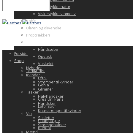
Viskestykke natur
Viskestykke vinmotiv
Kaffe
Oliven og olivenolie
Proptrækkeri
Sæbe
Håndsæbe
Forside
Opvask
Shop
Vaskekit
Nyheder
Tørklæder
Kvinder
Létol
Strømper til kvinder
Gohia
Glimmer
Tasker
Halvhandsker
Crea Uni Paris
Handsker
Letol Sac
Knæstrømper til kvinder
Vin
Sokletter
Champagne
Strømpebukser
Bandol
Mænd