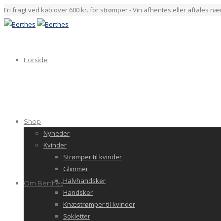
Fri fragt ved køb over 600 kr. for strømper - Vin afhentes eller aftales n
Forside
Shop
Nyheder
Kvinder
Strømper til kvinder
Glimmer
Halvhandsker
Om Berthes
Handsker
Knæstrømper til kvinder
Sokletter