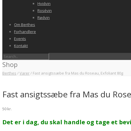
Hvidvin
Rosévin
Rødvin
Om Berthes
Forhandlere
Events
Kontakt
Shop
Berthes
/
Varer
/
Fast ansigtssæbe fra Mas du Roseau, Exfoliant 80g
Fast ansigtssæbe fra Mas du Rose
50
kr.
Det er i dag, du skal handle og tage et bev