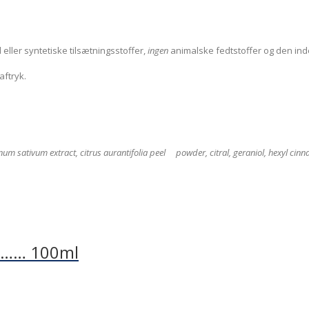
ler syntetiske tilsætningsstoffer,
ingen
animalske fedtstoffer og den ind
aftryk.
um sativum extract, citrus aurantifolia peel powder, citral, geraniol, hexyl cinna
e …… 100ml