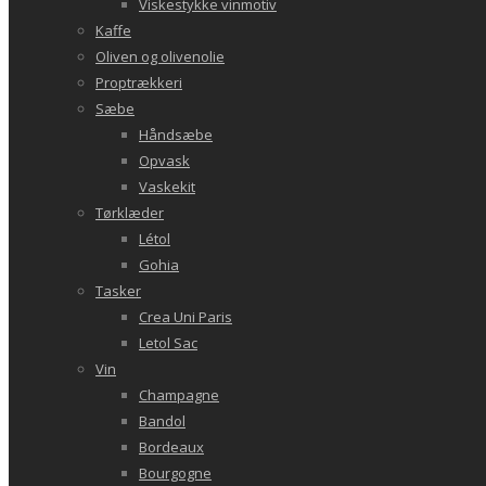
Viskestykke vinmotiv
Kaffe
Oliven og olivenolie
Proptrækkeri
Sæbe
Håndsæbe
Opvask
Vaskekit
Tørklæder
Létol
Gohia
Tasker
Crea Uni Paris
Letol Sac
Vin
Champagne
Bandol
Bordeaux
Bourgogne