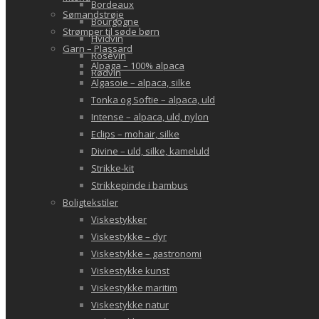
Bordeaux
Sømandstrøje
Bourgogne
Strømper til søde børn
Hvidvin
Garn – Plassard
Rosévin
Alpaga – 100% alpaca
Rødvin
Algasoie – alpaca, silke
Tonka og Softie – alpaca, uld
Intense – alpaca, uld, nylon
Eclips – mohair, silke
Divine – uld, silke, kameluld
Strikke-kit
Strikkepinde i bambus
Boligtekstiler
Viskestykker
Viskestykke – dyr
Viskestykke – gastronomi
Viskestykke kunst
Viskestykke maritim
Viskestykke natur