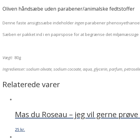
Oliven håndsæbe uden parabener/animalske fedtstoffer
Denne faste ansigtssæbe indeholder
ingen
parabener phenoxyethanoel el
Sæben er pakket ind i en papirspose for at begrænse det miljømæssige 
Vægt:
80g
Ingredienser: sodium olivate, sodium cocoate, aqua, glycerin, parfum, petroselin
Relaterede varer
Mas du Roseau – jeg vil gerne prøv
25
kr.