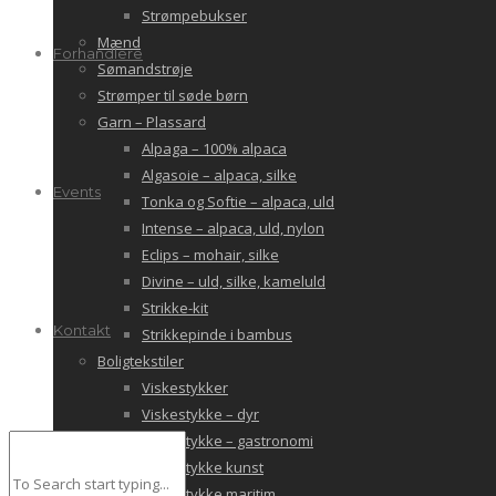
Strømpebukser
Mænd
Forhandlere
Sømandstrøje
Strømper til søde børn
Garn – Plassard
Alpaga – 100% alpaca
Algasoie – alpaca, silke
Events
Tonka og Softie – alpaca, uld
Intense – alpaca, uld, nylon
Eclips – mohair, silke
Divine – uld, silke, kameluld
Strikke-kit
Kontakt
Strikkepinde i bambus
Boligtekstiler
Viskestykker
Viskestykke – dyr
Viskestykke – gastronomi
Viskestykke kunst
Viskestykke maritim