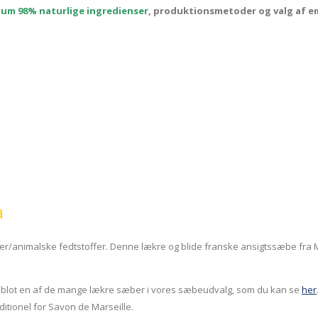
um 98% naturlige ingredienser
, produktionsmetoder og valg af em
a
r/animalske fedtstoffer. Denne lækre og blide franske ansigtssæbe fra M
blot en af de mange lækre sæber i vores sæbeudvalg, som du kan se
her
ditionel for Savon de Marseille.