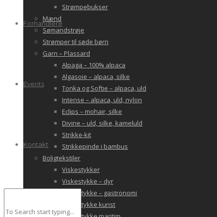
Strømpebukser
Mænd
Forhandlere
Sømandstrøje
Strømper til søde børn
Garn – Plassard
Alpaga – 100% alpaca
Algasoie – alpaca, silke
Events
Tonka og Softie – alpaca, uld
Intense – alpaca, uld, nylon
Eclips – mohair, silke
Divine – uld, silke, kameluld
Strikke-kit
Kontakt
Strikkepinde i bambus
Boligtekstiler
Viskestykker
Viskestykke – dyr
Viskestykke – gastronomi
Viskestykke kunst
Viskestykke maritim