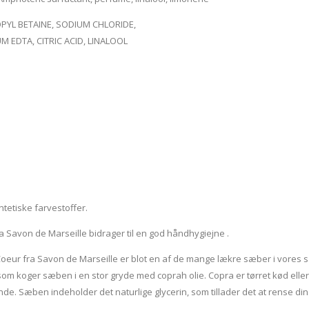
PYL BETAINE, SODIUM CHLORIDE,
 EDTA, CITRIC ACID, LINALOOL
tetiske farvestoffer.
Savon de Marseille bidrager til en god håndhygiejne .
eur fra Savon de Marseille er blot en af de mange lækre sæber i vores
 som koger sæben i en stor gryde med coprah olie. Copra er tørret kød elle
. Sæben indeholder det naturlige glycerin, som tillader det at rense din 