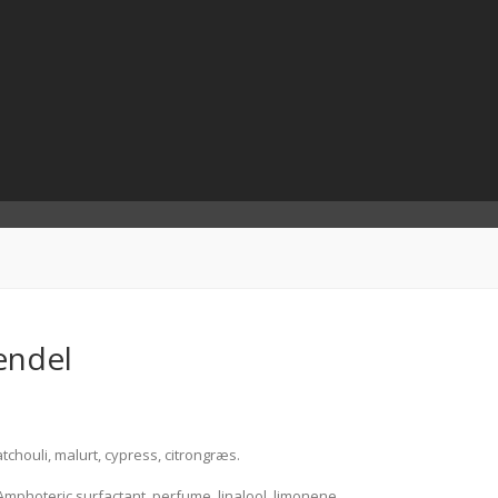
endel
tchouli, malurt, cypress, citrongræs.
mphoteric surfactant, perfume, linalool, limonene