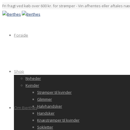
Fri fragt ved køb over 600 kr. for strømper - Vin afhentes eller aftales n
Forside
Shop
Nyheder
Kvinder
Strømper til kvinder
Glimmer
Halvhandsker
Om Berthes
Handsker
Knæstrømper til kvinder
Sokletter