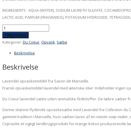
INGREDIENTS : AQUA (WATER), SODIUM LAURETH SULFATE, COCAMIDOPRO
LACTIC ACID, PARFUM (FRAGRANCE), POTASSIUM HYDROXIDE, TETRASODIUM
Opvaskesæbe
Du
Tilføj til kurv
Coeur
Kategorier:
Du Coeur
,
Opvask
,
Sæbe
med
Beskrivelse
Lavendel
antal
Beskrivelse
Lavendel opvaskemiddel fra Savon de Marseille.
Fransk opvaskemiddel lavendel med æteriske olier. Indeholder ingen syn
Du Coeur lavendel sæbe uden animalske fedtstoffer. De lækre sæber fra 
Denne skønne flydende opvaskesæbe med Lavendel fra Collection du Co
gammel tradition i Marseille, hvor sæben laves af en
master soap maker
,
Copraolie et vigtigt landbrugsprodukt for mange kokos-producerende lande