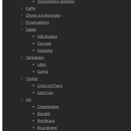
Viskestykke vinmotiv
Kaffe
Oliven og olivenolie
Proptrækkeri
Sæbe
Håndsæbe
Opvask
Vaskekit
Tørklæder
Létol
Gohia
Tasker
Crea Uni Paris
Letol Sac
Vin
Champagne
Bandol
Bordeaux
Bourgogne