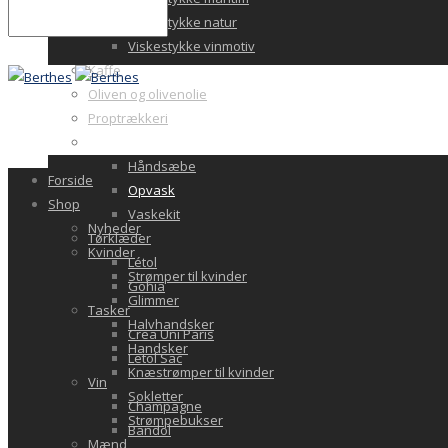
Viskestykke natur
Viskestykke vinmotiv
Kaffe
Oliven og olivenolie
Proptrækkeri
Sæbe
Håndsæbe
Forside
Opvask
Shop
Vaskekit
Nyheder
Tørklæder
Kvinder
Létol
Strømper til kvinder
Gohia
Glimmer
Tasker
Halvhandsker
Crea Uni Paris
Handsker
Letol Sac
Knæstrømper til kvinder
Vin
Sokletter
Champagne
Strømpebukser
Bandol
Mænd