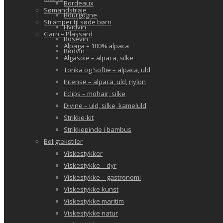
Bordeaux
Sømandstrøje
Bourgogne
Strømper til søde børn
Hvidvin
Garn – Plassard
Rosévin
Alpaga – 100% alpaca
Rødvin
Algasoie – alpaca, silke
Tonka og Softie – alpaca, uld
Intense – alpaca, uld, nylon
Eclips – mohair, silke
Divine – uld, silke, kameluld
Strikke-kit
Strikkepinde i bambus
Boligtekstiler
Viskestykker
Viskestykke – dyr
Viskestykke – gastronomi
Viskestykke kunst
Viskestykke maritim
Viskestykke natur