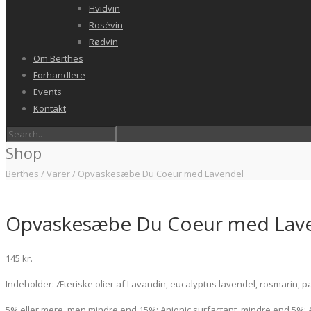
Hvidvin
Rosévin
Rødvin
Om Berthes
Forhandlere
Events
Kontakt
Shop
Berthes
/
Varer
/
Opvaskesæbe Du Coeur med Lavendel
Opvaskesæbe Du Coeur med Lav
145
kr.
Indeholder: Æteriske olier af Lavandin, eucalyptus lavendel, rosmarin, pa
5% eller mere, men mindre end 15%: Anionic surfactant, mindre end 5%: A