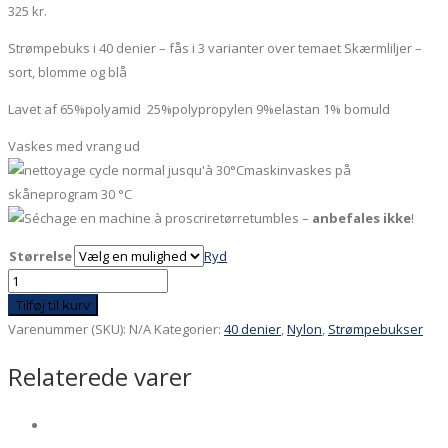
325
kr.
Strømpebuks i 40 denier – fås i 3 varianter over temaet Skærmliljer –
sort, blomme og blå
Lavet af 65%polyamid 25%polypropylen 9%elastan 1% bomuld
Vaskes med vrang ud
maskinvaskes på
skåneprogram 30 °C
tørretumbles –
anbefales ikke
!
Størrelse
Ryd
40
denier
Tilføj til kurv
sort
Varenummer (SKU):
N/A
Kategorier:
40 denier
,
Nylon
,
Strømpebukser
med
Relaterede varer
røde
skærmliljer
antal