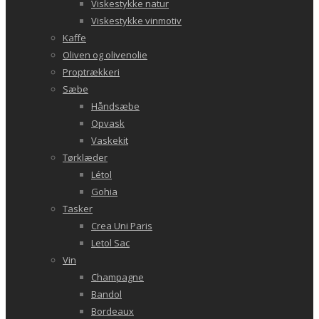
Viskestykke natur
Viskestykke vinmotiv
Kaffe
Oliven og olivenolie
Proptrækkeri
Sæbe
Håndsæbe
Opvask
Vaskekit
Tørklæder
Létol
Gohia
Tasker
Crea Uni Paris
Letol Sac
Vin
Champagne
Bandol
Bordeaux