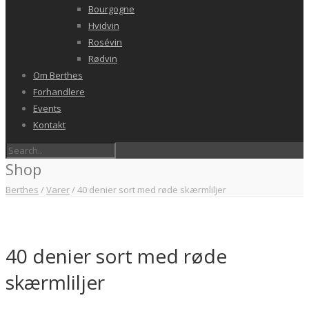
Bourgogne
Hvidvin
Rosévin
Rødvin
Om Berthes
Forhandlere
Events
Kontakt
Shop
Berthes
/
Varer
/
40 denier sort med røde skærmliljer
40 denier sort med røde
skærmliljer