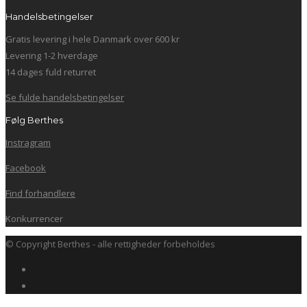
Handelsbetingelser
Gratis levering i hele Danmark over 600 kr
Levering 1-2 hverdage
14 dages fuld returret
Se fulde handelsbetingelser
Følg Berthes
Instragram
Facebook
Find forhandlere
Konkurrencer
© Copyright Berthes - alle rettigheder forbeholdes