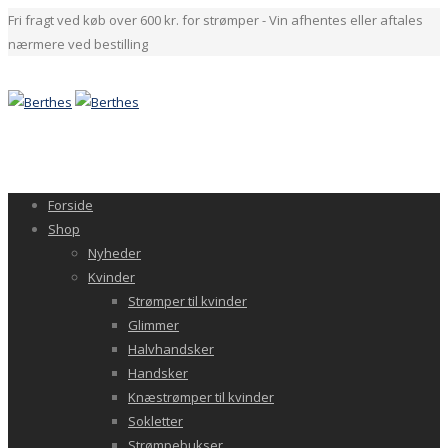
Fri fragt ved køb over 600 kr. for strømper - Vin afhentes eller aftales
nærmere ved bestilling
Forside
Shop
Nyheder
Kvinder
Strømper til kvinder
Glimmer
Halvhandsker
Handsker
Knæstrømper til kvinder
Sokletter
Strømpebukser