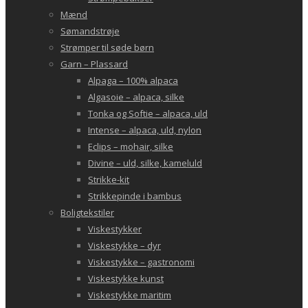
Mænd
Sømandstrøje
Strømper til søde børn
Garn – Plassard
Alpaga – 100% alpaca
Algasoie – alpaca, silke
Tonka og Softie – alpaca, uld
Intense – alpaca, uld, nylon
Eclips – mohair, silke
Divine – uld, silke, kameluld
Strikke-kit
Strikkepinde i bambus
Boligtekstiler
Viskestykker
Viskestykke – dyr
Viskestykke – gastronomi
Viskestykke kunst
Viskestykke maritim