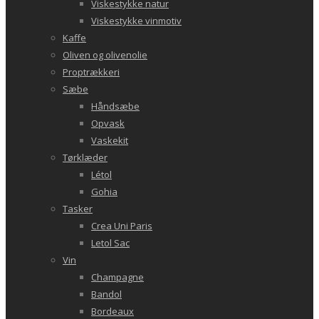
Viskestykke natur
Viskestykke vinmotiv
Kaffe
Oliven og olivenolie
Proptrækkeri
Sæbe
Håndsæbe
Opvask
Vaskekit
Tørklæder
Létol
Gohia
Tasker
Crea Uni Paris
Letol Sac
Vin
Champagne
Bandol
Bordeaux