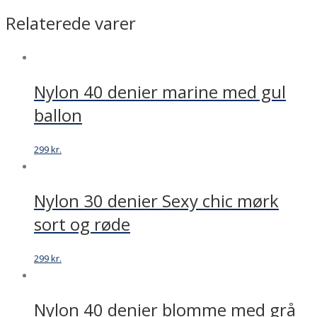
Marianne
Relaterede varer
-
asymmetrisk
mønster
-
Nylon 40 denier marine med gul
shine
sort
ballon
antal
299
kr.
Nylon 30 denier Sexy chic mørk
sort og røde
299
kr.
Nylon 40 denier blomme med grå