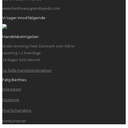
www.bertheauxgrandspieds.com
Vi tager imod følgende
Handelsbetingelser
Gratis levering i hele Danmark over 600 kr
Levering 1-2 hverdage
14 dages fuld returret
Se fulde handelsbetingelser
Følg Berthes
Instragram
Facebook
Find forhandlere
Konkurrencer