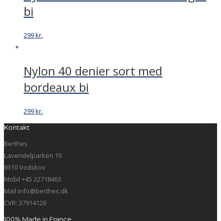
bi
299
kr.
Nylon 40 denier sort med
bordeaux bi
299
kr.
Kontakt
Berthes
Lavendelparken 10
9310 Vodskov
Mobil +45 22718463
Mail info@berthes.dk
CVR: 37914126
100% Made in France