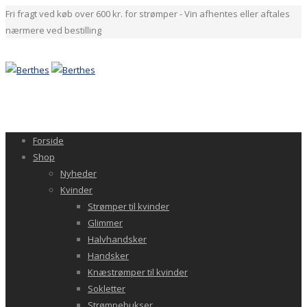
Fri fragt ved køb over 600 kr. for strømper - Vin afhentes eller aftales
nærmere ved bestilling
Forside
Shop
Nyheder
Kvinder
Strømper til kvinder
Glimmer
Halvhandsker
Handsker
Knæstrømper til kvinder
Sokletter
Strømpebukser