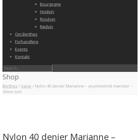
Bourgogne
Hvidvin
Rosévin
Rødvin
Om Berthes
Forhandlere
Events
Kontakt
Shop
Berthes
/
Varer
/
Nylon 40 denier Marianne – asymmetrisk mønster –
shine sort
Nylon 40 denier Marianne –