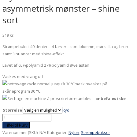
asymmetrisk mønster – shine
sort
319
kr.
Strømpebuks i 40 denier – 4 farver – sort, blomme, mørk lilla og brun –
samt 3 nuancer med shine-effekt
Lavet af 65%polyamid 27%polyamid 8%elastan
Vaskes med vrang ud
maskinvaskes på
skåneprogram 30 °C
tørretumbles –
anbefales ikke
!
Størrelse
Ryd
Nylon
40
Tilføj til kurv
denier
Varenummer (SKU):
N/A
Kategorier:
Nylon
,
Strømpebukser