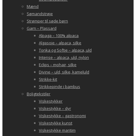
Mænd
Sømandstrøje
Strømper til søde børn
Garn – Plassard
Alpaga – 100% alpaca
Algasoie – alpaca, silke
Tonka og Softie – alpaca, uld
Intense – alpaca, uld, nylon
Eclips – mohair, silke
Divine – uld, silke, kameluld
Strikke-kit
Strikkepinde i bambus
Boligtekstiler
Viskestykker
Viskestykke – dyr
Viskestykke – gastronomi
Viskestykke kunst
Viskestykke maritim