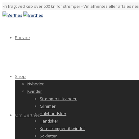
Fri fragt ved køb over 600 kr. for strømper - Vin afhentes eller aftales n
Forside
Shop
Nyheder
Kvinder
Strømper til kvinder
Glimmer
Halvhandsker
Om Berthes
Handsker
Knæstrømper til kvinder
Sokletter