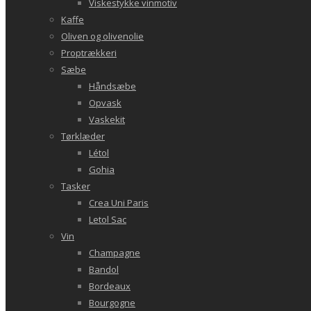
Viskestykke vinmotiv
Kaffe
Oliven og olivenolie
Proptrækkeri
Sæbe
Håndsæbe
Opvask
Vaskekit
Tørklæder
Létol
Gohia
Tasker
Crea Uni Paris
Letol Sac
Vin
Champagne
Bandol
Bordeaux
Bourgogne