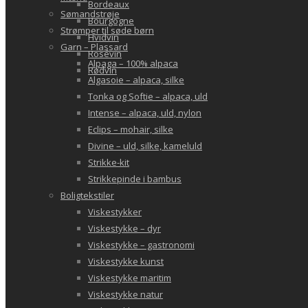
Bordeaux
Sømandstrøje
Bourgogne
Strømper til søde børn
Hvidvin
Garn – Plassard
Rosévin
Alpaga – 100% alpaca
Rødvin
Algasoie – alpaca, silke
Tonka og Softie – alpaca, uld
Intense – alpaca, uld, nylon
Eclips – mohair, silke
Divine – uld, silke, kameluld
Strikke-kit
Strikkepinde i bambus
Boligtekstiler
Viskestykker
Viskestykke – dyr
Viskestykke – gastronomi
Viskestykke kunst
Viskestykke maritim
Viskestykke natur