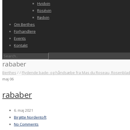
Hvidvin
Rosévin
Rødvin
Om Berthes
Forhandlere
Events
Kontakt
rababer
Berthes
/
/
Flydende bade- og håndsæbe fra Mas du Roseau, Rosenblade
maj
06
rababer
6. maj 2021
Birgitte Nordentoft
No Comments