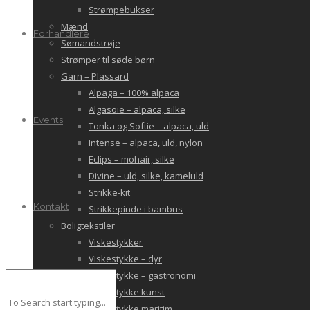
Strømpebukser
Mænd
Forhandlere
Sømandstrøje
Strømper til søde børn
Garn – Plassard
Alpaga – 100% alpaca
Algasoie – alpaca, silke
Events
Tonka og Softie – alpaca, uld
Intense – alpaca, uld, nylon
Eclips – mohair, silke
Divine – uld, silke, kameluld
Strikke-kit
Kontakt
Strikkepinde i bambus
Boligtekstiler
Viskestykker
Viskestykke – dyr
Viskestykke – gastronomi
Viskestykke kunst
Viskestykke maritim