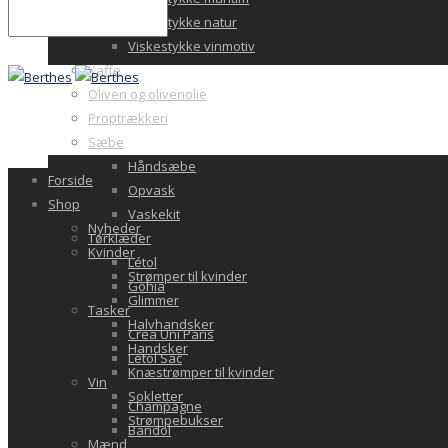
Viskestykke natur
Viskestykke vinmotiv
Kaffe
Oliven og olivenolie
Proptrækkeri
Sæbe
Håndsæbe
Forside
Opvask
Shop
Vaskekit
Nyheder
Tørklæder
Kvinder
Létol
Strømper til kvinder
Gohia
Glimmer
Tasker
Halvhandsker
Crea Uni Paris
Handsker
Letol Sac
Knæstrømper til kvinder
Vin
Sokletter
Champagne
Strømpebukser
Bandol
Mænd