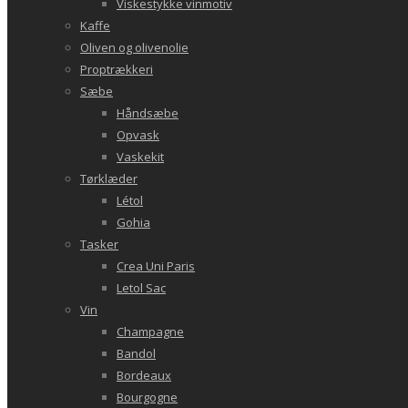
Viskestykke vinmotiv
Kaffe
Oliven og olivenolie
Proptrækkeri
Sæbe
Håndsæbe
Opvask
Vaskekit
Tørklæder
Létol
Gohia
Tasker
Crea Uni Paris
Letol Sac
Vin
Champagne
Bandol
Bordeaux
Bourgogne