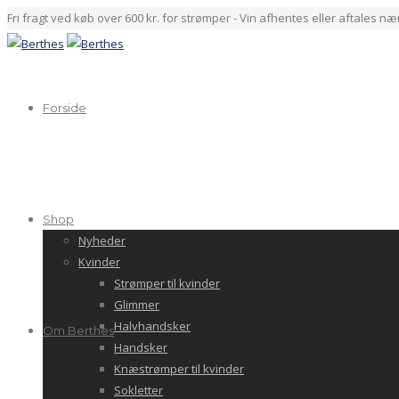
Fri fragt ved køb over 600 kr. for strømper - Vin afhentes eller aftales n
Forside
Shop
Nyheder
Kvinder
Strømper til kvinder
Glimmer
Halvhandsker
Om Berthes
Handsker
Knæstrømper til kvinder
Sokletter