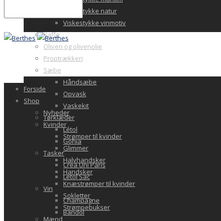
Viskestykke natur
Viskestykke vinmotiv
Kaffe
Oliven og olivenolie
Proptrækkeri
Sæbe
Håndsæbe
Forside
Opvask
Shop
Vaskekit
Nyheder
Tørklæder
Kvinder
Létol
Strømper til kvinder
Gohia
Glimmer
Tasker
Halvhandsker
Crea Uni Paris
Handsker
Letol Sac
Knæstrømper til kvinder
Vin
Sokletter
Champagne
Strømpebukser
Bandol
Mænd