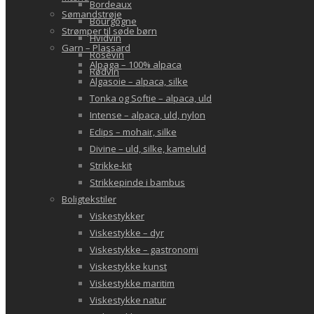
Bordeaux
Sømandstrøje
Bourgogne
Strømper til søde børn
Hvidvin
Garn – Plassard
Rosévin
Alpaga – 100% alpaca
Rødvin
Algasoie – alpaca, silke
Tonka og Softie – alpaca, uld
Intense – alpaca, uld, nylon
Eclips – mohair, silke
Divine – uld, silke, kameluld
Strikke-kit
Strikkepinde i bambus
Boligtekstiler
Viskestykker
Viskestykke – dyr
Viskestykke – gastronomi
Viskestykke kunst
Viskestykke maritim
Viskestykke natur