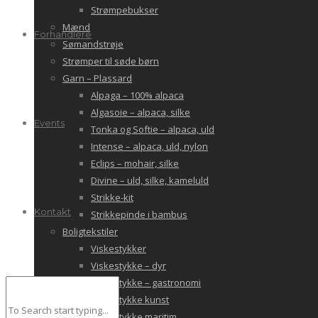
Strømpebukser
Mænd
Forhandlere
Sømandstrøje
Strømper til søde børn
Garn – Plassard
Alpaga – 100% alpaca
Algasoie – alpaca, silke
Events
Tonka og Softie – alpaca, uld
Intense – alpaca, uld, nylon
Eclips – mohair, silke
Divine – uld, silke, kameluld
Strikke-kit
Kontakt
Strikkepinde i bambus
Boligtekstiler
Viskestykker
Viskestykke – dyr
Viskestykke – gastronomi
Viskestykke kunst
Viskestykke maritim