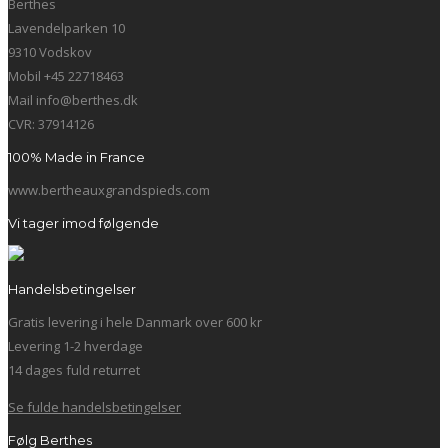
Berthes
Lavendelparken 10
9310 Vodskov
Mobil +45 22718463
Mail info@berthes.dk
CVR: 37914126
100% Made in France
www.bertheauxgrandspieds.com
Vi tager imod følgende
Handelsbetingelser
Gratis levering i hele Danmark over 600 kr
Levering 1-2 hverdage
14 dages fuld returret
Se fulde handelsbetingelser
Følg Berthes