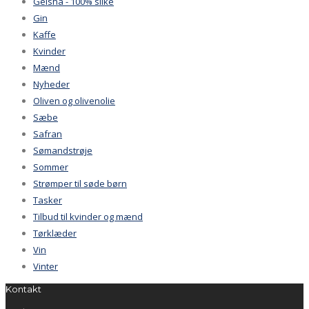
Geisha - 100% silke
Gin
Kaffe
Kvinder
Mænd
Nyheder
Oliven og olivenolie
Sæbe
Safran
Sømandstrøje
Sommer
Strømper til søde børn
Tasker
Tilbud til kvinder og mænd
Tørklæder
Vin
Vinter
Kontakt