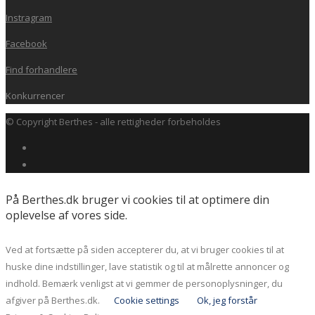
Instragram
Facebook
Find forhandlere
Konkurrencer
© Copyright Berthes - alle rettigheder forbeholdes
På Berthes.dk bruger vi cookies til at optimere din
oplevelse af vores side.
Ved at fortsætte på siden accepterer du, at vi bruger cookies til at
huske dine indstillinger, lave statistik og til at målrette annoncer og
indhold. Bemærk venligst at vi gemmer de personoplysninger, du
afgiver på Berthes.dk.
Cookie settings
Ok, jeg forstår