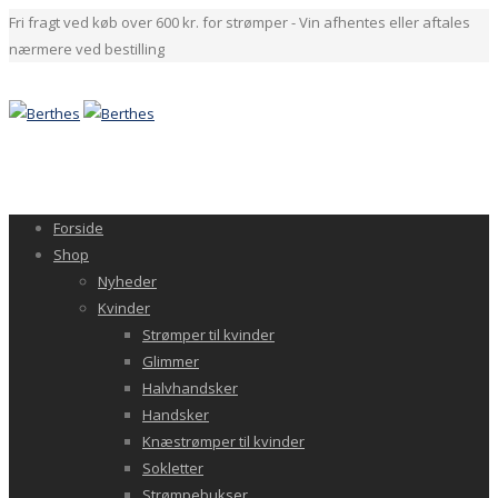
Fri fragt ved køb over 600 kr. for strømper - Vin afhentes eller aftales
nærmere ved bestilling
Forside
Shop
Nyheder
Kvinder
Strømper til kvinder
Glimmer
Halvhandsker
Handsker
Knæstrømper til kvinder
Sokletter
Strømpebukser