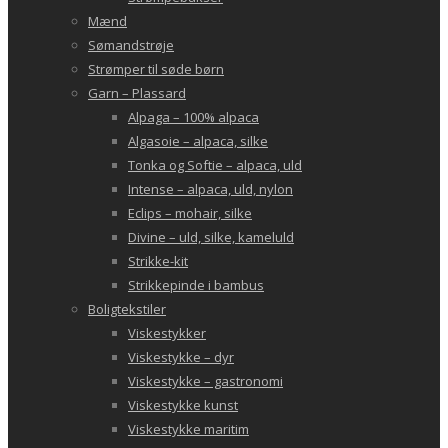
Mænd
Sømandstrøje
Strømper til søde børn
Garn – Plassard
Alpaga – 100% alpaca
Algasoie – alpaca, silke
Tonka og Softie – alpaca, uld
Intense – alpaca, uld, nylon
Eclips – mohair, silke
Divine – uld, silke, kameluld
Strikke-kit
Strikkepinde i bambus
Boligtekstiler
Viskestykker
Viskestykke – dyr
Viskestykke – gastronomi
Viskestykke kunst
Viskestykke maritim