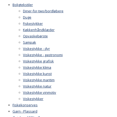
Boligtekstiler
Diner-for-two/bordløbere
Duge
Fiskestykker
Køkkenhåndklæder
Opvaskebørste
Sampak
Viskestykke - dyr
Viskestykke - gastronomi
Viskestykke grafisk
Viskestykke klima
Viskestykke kunst
Viskestykke maritim
Viskestykke natur
Viskestykke vinmotiv
Viskestykker
Fiskekonserves
Garn - Plassard