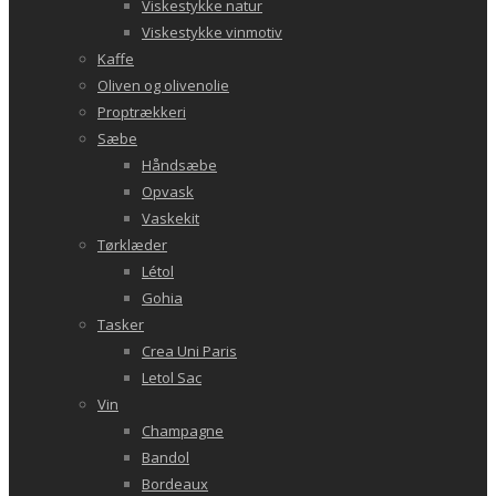
Viskestykke natur
Viskestykke vinmotiv
Kaffe
Oliven og olivenolie
Proptrækkeri
Sæbe
Håndsæbe
Opvask
Vaskekit
Tørklæder
Létol
Gohia
Tasker
Crea Uni Paris
Letol Sac
Vin
Champagne
Bandol
Bordeaux