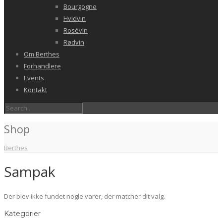
Bourgogne
Hvidvin
Rosévin
Rødvin
Om Berthes
Forhandlere
Events
Kontakt
Shop
Berthes
Sampak
Der blev ikke fundet nogle varer, der matcher dit valg.
Kategorier