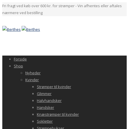
Fri fragt ved køb over 600 kr. for strømper - Vin afhentes eller aftales
nærmere ved bestilling
Forside
Shop
Nyheder
Kvinder
Strømper til kvinder
Glimmer
Halvhandsker
Handsker
Knæstrømper til kvinder
Sokletter
Strømpebukser