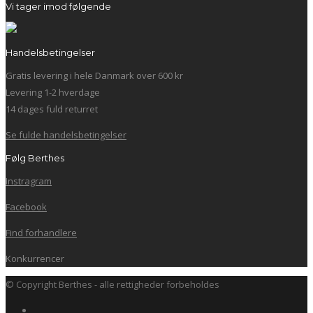
Vi tager imod følgende
Handelsbetingelser
Gratis levering i hele Danmark over 600 kr
Levering 1-2 hverdage
14 dages fuld returret
Se fulde handelsbetingelser
Følg Berthes
Instragram
Facebook
Find forhandlere
Konkurrencer
© Copyright Berthes - alle rettigheder forbeholdes