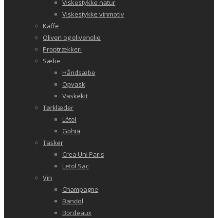
Viskestykke natur
Viskestykke vinmotiv
Kaffe
Oliven og olivenolie
Proptrækkeri
Sæbe
Håndsæbe
Opvask
Vaskekit
Tørklæder
Létol
Gohia
Tasker
Crea Uni Paris
Letol Sac
Vin
Champagne
Bandol
Bordeaux