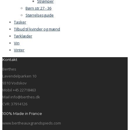
Strømper
Børn str 27 - 36
Størrelsesguide
Tasker
Tilbud til kvinder og mænd
Tørklæder
Vin
Vinter
Kontakt
Berthes
Lavendelparken 10
9310 Vodskov
Mobil +45 22718463
Mail info@berthes.dk
CVR: 37914126
100% Made in France
www.bertheauxgrandspieds.com