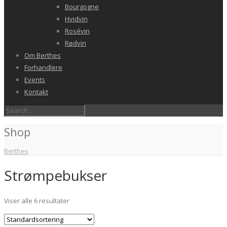
Bourgogne
Hvidvin
Rosévin
Rødvin
Om Berthes
Forhandlere
Events
Kontakt
Shop
Berthes
Strømpebukser
Viser alle 6 resultater