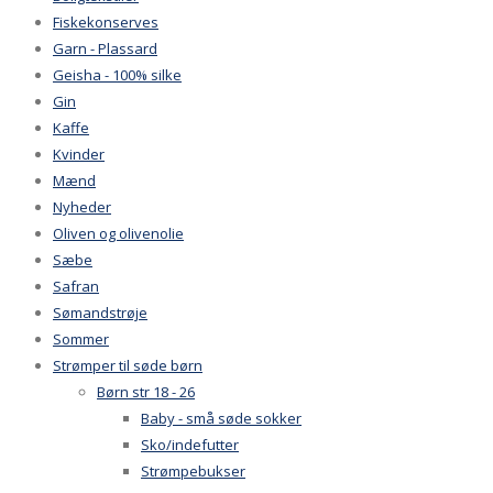
Fiskekonserves
Garn - Plassard
Geisha - 100% silke
Gin
Kaffe
Kvinder
Mænd
Nyheder
Oliven og olivenolie
Sæbe
Safran
Sømandstrøje
Sommer
Strømper til søde børn
Børn str 18 - 26
Baby - små søde sokker
Sko/indefutter
Strømpebukser