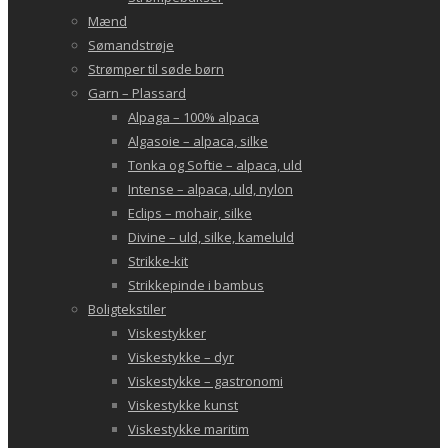
Mænd
Sømandstrøje
Strømper til søde børn
Garn – Plassard
Alpaga – 100% alpaca
Algasoie – alpaca, silke
Tonka og Softie – alpaca, uld
Intense – alpaca, uld, nylon
Eclips – mohair, silke
Divine – uld, silke, kameluld
Strikke-kit
Strikkepinde i bambus
Boligtekstiler
Viskestykker
Viskestykke – dyr
Viskestykke – gastronomi
Viskestykke kunst
Viskestykke maritim