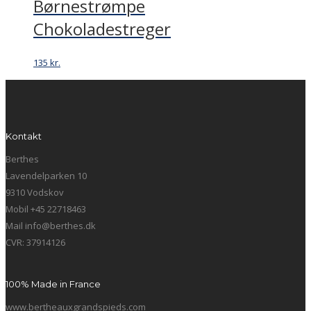
Børnestrømpe
Chokoladestreger
135
kr.
Kontakt
Berthes
Lavendelparken 10
9310 Vodskov
Mobil +45 22718463
Mail info@berthes.dk
CVR: 37914126
100% Made in France
www.bertheauxgrandspieds.com