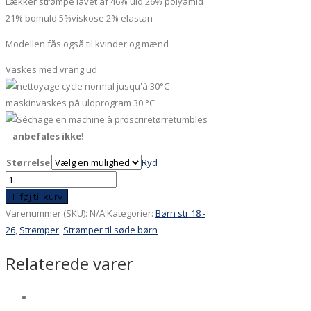
Lækker strømpe lavet af 46% uld 26% polyamid
21% bomuld 5%viskose 2% elastan
Modellen fås også til kvinder og mænd
Vaskes med vrang ud
maskinvaskes på uldprogram 30 °C
tørretumbles
–
anbefales ikke
!
Størrelse
Ryd
Børnestrømpe
Zora
Tilføj til kurv
La
Varenummer (SKU):
N/A
Kategorier:
Børn str 18 -
Rousse
26
,
Strømper
,
Strømper til søde børn
antal
Relaterede varer