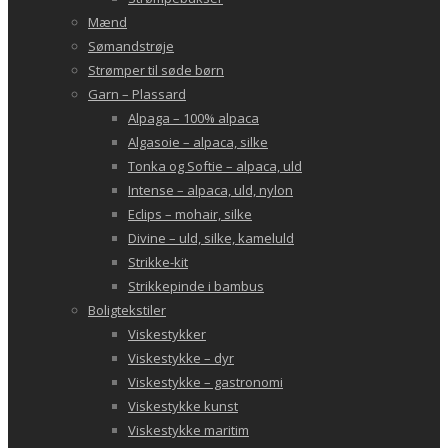
Mænd
Sømandstrøje
Strømper til søde børn
Garn – Plassard
Alpaga – 100% alpaca
Algasoie – alpaca, silke
Tonka og Softie – alpaca, uld
Intense – alpaca, uld, nylon
Eclips – mohair, silke
Divine – uld, silke, kameluld
Strikke-kit
Strikkepinde i bambus
Boligtekstiler
Viskestykker
Viskestykke – dyr
Viskestykke – gastronomi
Viskestykke kunst
Viskestykke maritim