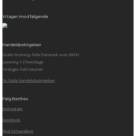
Vi tager imod følgende
Handelsbetingelser
Gratis levering i hele Danmark over 600 kr
Levering 1-2 hverdage
14 dages fuld returret
Se fulde handelsbetingelser
Følg Berthes
Instragram
Facebook
Find forhandlere