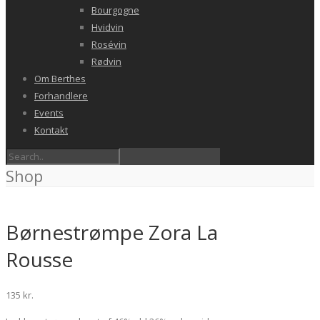
Bourgogne
Hvidvin
Rosévin
Rødvin
Om Berthes
Forhandlere
Events
Kontakt
Shop
Børnestrømpe Zora La
Rousse
135
kr.