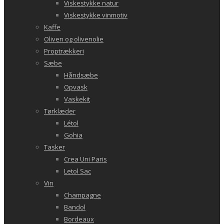
Viskestykke natur
Viskestykke vinmotiv
Kaffe
Oliven og olivenolie
Proptrækkeri
Sæbe
Håndsæbe
Opvask
Vaskekit
Tørklæder
Létol
Gohia
Tasker
Crea Uni Paris
Letol Sac
Vin
Champagne
Bandol
Bordeaux