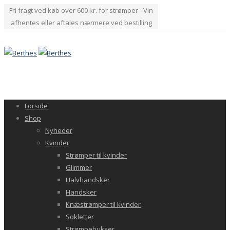
Fri fragt ved køb over 600 kr. for strømper - Vin
afhentes eller aftales nærmere ved bestilling
Forside
Shop
Nyheder
Kvinder
Strømper til kvinder
Glimmer
Halvhandsker
Handsker
Knæstrømper til kvinder
Sokletter
Strømpebukser