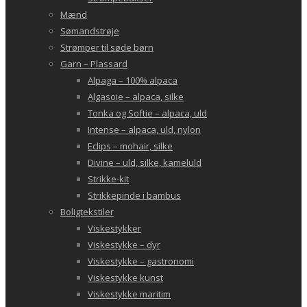
Mænd
Sømandstrøje
Strømper til søde børn
Garn – Plassard
Alpaga – 100% alpaca
Algasoie – alpaca, silke
Tonka og Softie – alpaca, uld
Intense – alpaca, uld, nylon
Eclips – mohair, silke
Divine – uld, silke, kameluld
Strikke-kit
Strikkepinde i bambus
Boligtekstiler
Viskestykker
Viskestykke – dyr
Viskestykke – gastronomi
Viskestykke kunst
Viskestykke maritim