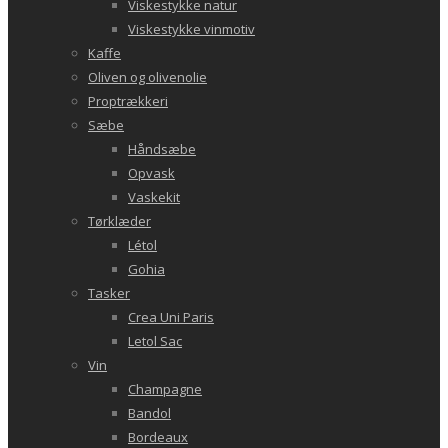
Viskestykke natur
Viskestykke vinmotiv
Kaffe
Oliven og olivenolie
Proptrækkeri
Sæbe
Håndsæbe
Opvask
Vaskekit
Tørklæder
Létol
Gohia
Tasker
Crea Uni Paris
Letol Sac
Vin
Champagne
Bandol
Bordeaux