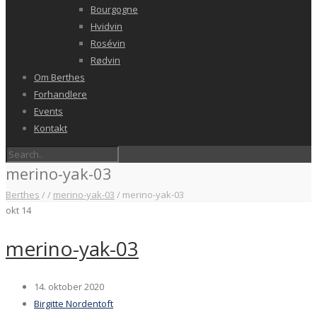
Bourgogne
Hvidvin
Rosévin
Rødvin
Om Berthes
Forhandlere
Events
Kontakt
merino-yak-03
Berthes
/
/
merino-yak-03
/
merino-yak-03
okt
14
merino-yak-03
14. oktober 2020
Birgitte Nordentoft