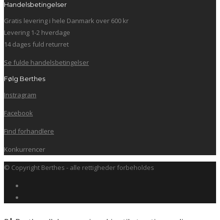
Handelsbetingelser
Gratis levering i hele Danmark over 600 kr
Levering 1-2 hverdage
14 dages fuld returret
Se fulde handelsbetingelser
Følg Berthes
Instragram
Facebook
Find forhandlere
Konkurrencer
© Copyright Berthes - alle rettigheder forbeholdes