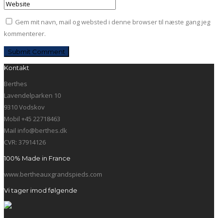
Gem mit navn, mail og websted i denne browser til næste gang jeg
kommenterer.
Kontakt
Berthes
Lavendelparken 10
9310 Vodskov
Mobil +45 22718463
Mail info@berthes.dk
CVR: 37914126
100% Made in France
www.bertheauxgrandspieds.com
Vi tager imod følgende