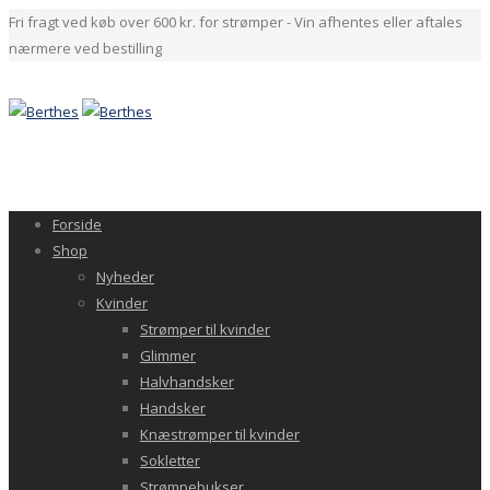
Fri fragt ved køb over 600 kr. for strømper - Vin afhentes eller aftales
nærmere ved bestilling
Forside
Shop
Nyheder
Kvinder
Strømper til kvinder
Glimmer
Halvhandsker
Handsker
Knæstrømper til kvinder
Sokletter
Strømpebukser