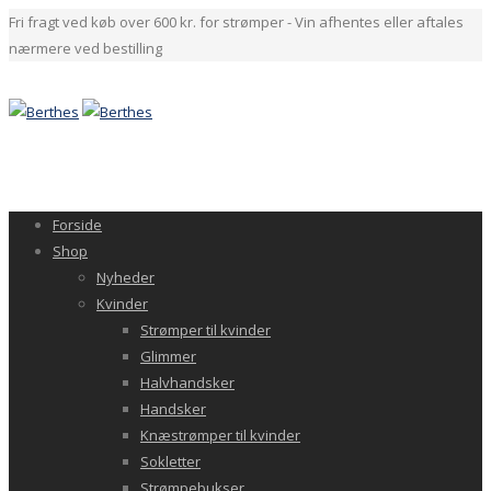
Fri fragt ved køb over 600 kr. for strømper - Vin afhentes eller aftales
nærmere ved bestilling
Forside
Shop
Nyheder
Kvinder
Strømper til kvinder
Glimmer
Halvhandsker
Handsker
Knæstrømper til kvinder
Sokletter
Strømpebukser