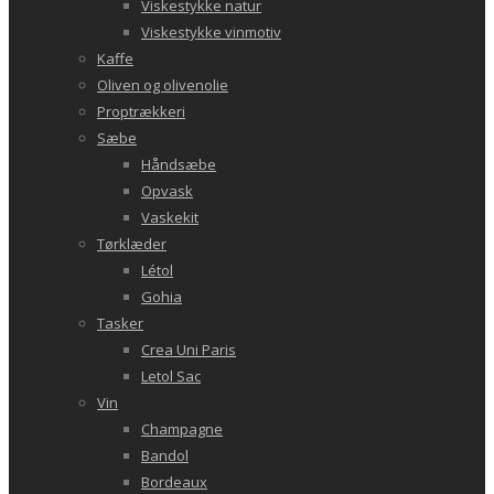
Viskestykke natur
Viskestykke vinmotiv
Kaffe
Oliven og olivenolie
Proptrækkeri
Sæbe
Håndsæbe
Opvask
Vaskekit
Tørklæder
Létol
Gohia
Tasker
Crea Uni Paris
Letol Sac
Vin
Champagne
Bandol
Bordeaux