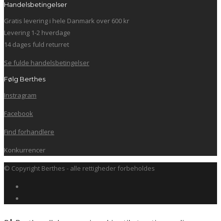
Handelsbetingelser
Gratis levering i hele Danmark over 600 kr
Levering 1-2 hverdage
14 dages fuld returret
Se fulde handelsbetingelser
Følg Berthes
Instragram
Facebook
Find forhandlere
Konkurrencer
© Copyright Berthes - alle rettigheder forbeholdes