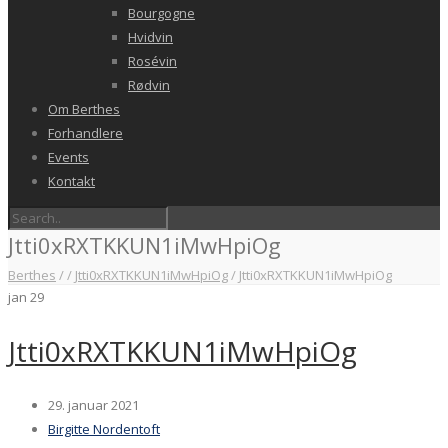
Bourgogne
Hvidvin
Rosévin
Rødvin
Om Berthes
Forhandlere
Events
Kontakt
Jtti0xRXTKKUN1iMwHpiOg
Berthes
/
/
Jtti0xRXTKKUN1iMwHpiOg
/
Jtti0xRXTKKUN1iMwHpiOg
jan
29
Jtti0xRXTKKUN1iMwHpiOg
29. januar 2021
Birgitte Nordentoft