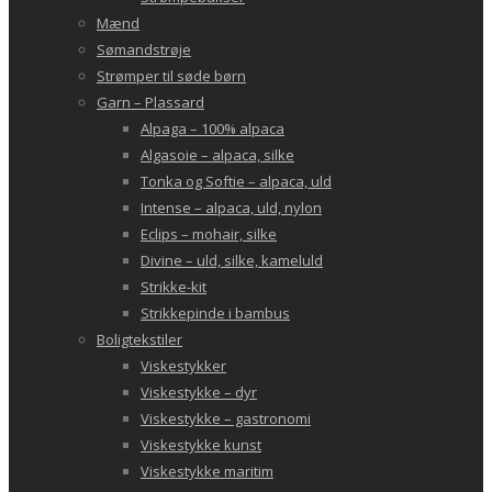
Mænd
Sømandstrøje
Strømper til søde børn
Garn – Plassard
Alpaga – 100% alpaca
Algasoie – alpaca, silke
Tonka og Softie – alpaca, uld
Intense – alpaca, uld, nylon
Eclips – mohair, silke
Divine – uld, silke, kameluld
Strikke-kit
Strikkepinde i bambus
Boligtekstiler
Viskestykker
Viskestykke – dyr
Viskestykke – gastronomi
Viskestykke kunst
Viskestykke maritim