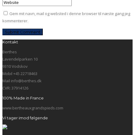
Gem mit navn, mail og websted i denne browser til næste gang jeg
kommenterer.
Kontakt
Berthes
Lavendelparken 10
9310 Vodskov
Mobil +45 22718463
Mail info@berthes.dk
CVR: 37914126
100% Made in France
www.bertheauxgrandspieds.com
Vi tager imod følgende