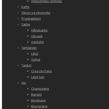
Viskestykke vinmotiv
Kaffe
Oliven og olivenolie
Proptrækkeri
Sæbe
Håndsæbe
Opvask
Vaskekit
Tørklæder
Létol
Gohia
Tasker
Crea Uni Paris
Letol Sac
Vin
Champagne
Bandol
Bordeaux
Bourgogne