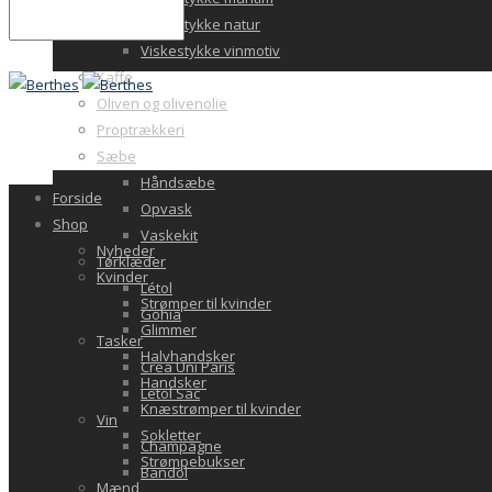
Viskestykke natur
Viskestykke vinmotiv
Kaffe
Oliven og olivenolie
Proptrækkeri
Sæbe
Håndsæbe
Forside
Opvask
Shop
Vaskekit
Nyheder
Tørklæder
Kvinder
Létol
Strømper til kvinder
Gohia
Glimmer
Tasker
Halvhandsker
Crea Uni Paris
Handsker
Letol Sac
Knæstrømper til kvinder
Vin
Sokletter
Champagne
Strømpebukser
Bandol
Mænd