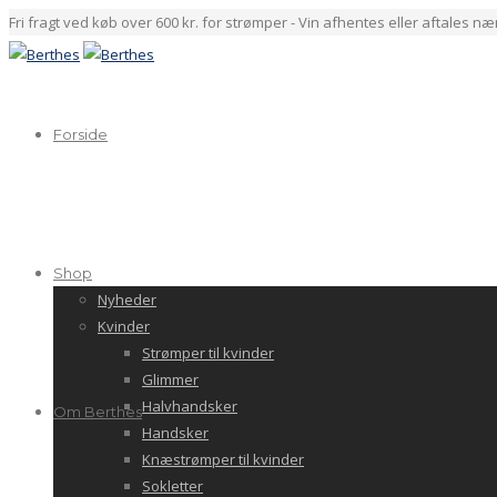
Fri fragt ved køb over 600 kr. for strømper - Vin afhentes eller aftales n
Forside
Shop
Nyheder
Kvinder
Strømper til kvinder
Glimmer
Halvhandsker
Om Berthes
Handsker
Knæstrømper til kvinder
Sokletter