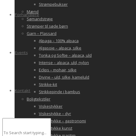
Strømpebukser
Mænd
Forhandlere
Sømandstrøje
Strømper til søde børn
Garn – Plassard
Alpaga – 100% alpaca
Algasoie – alpaca, silke
Events
Tonka og Softie – alpaca, uld
Intense – alpaca, uld, nylon
Eclips – mohair, silke
Divine – uld, silke, kameluld
Strikke-kit
Kontakt
Strikkepinde i bambus
Boligtekstiler
Viskestykker
Viskestykke – dyr
Viskestykke – gastronomi
Viskestykke kunst
Viskestykke maritim