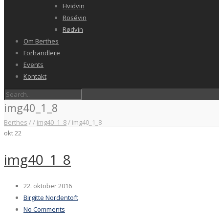
Hvidvin
Rosévin
Rødvin
Om Berthes
Forhandlere
Events
Kontakt
img40_1_8
Berthes
/
/
img40_1_8
/
img40_1_8
okt
22
img40_1_8
22. oktober 2016
Birgitte Nordentoft
No Comments