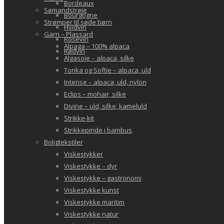
Bordeaux
Sømandstrøje
Bourgogne
Strømper til søde børn
Hvidvin
Garn – Plassard
Rosévin
Alpaga – 100% alpaca
Rødvin
Algasoie – alpaca, silke
Tonka og Softie – alpaca, uld
Intense – alpaca, uld, nylon
Eclips – mohair, silke
Divine – uld, silke, kameluld
Strikke-kit
Strikkepinde i bambus
Boligtekstiler
Viskestykker
Viskestykke – dyr
Viskestykke – gastronomi
Viskestykke kunst
Viskestykke maritim
Viskestykke natur