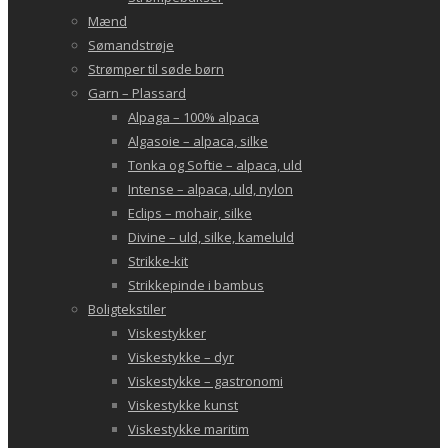
Mænd
Sømandstrøje
Strømper til søde børn
Garn – Plassard
Alpaga – 100% alpaca
Algasoie – alpaca, silke
Tonka og Softie – alpaca, uld
Intense – alpaca, uld, nylon
Eclips – mohair, silke
Divine – uld, silke, kameluld
Strikke-kit
Strikkepinde i bambus
Boligtekstiler
Viskestykker
Viskestykke – dyr
Viskestykke – gastronomi
Viskestykke kunst
Viskestykke maritim