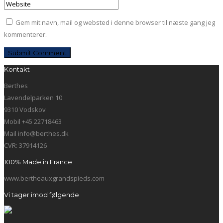
Gem mit navn, mail og websted i denne browser til næste gang jeg
kommenterer.
Kontakt
Berthes
Lavendelparken 10
9310 Vodskov
Mobil +45 22718463
Mail info@berthes.dk
CVR: 37914126
100% Made in France
www.bertheauxgrandspieds.com
Vi tager imod følgende