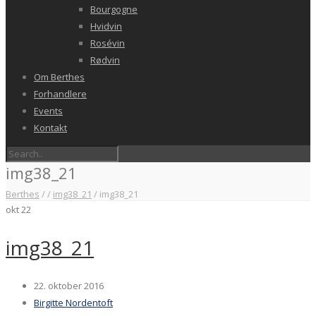
Bourgogne
Hvidvin
Rosévin
Rødvin
Om Berthes
Forhandlere
Events
Kontakt
img38_21
Berthes
/
/
img38_21
/
img38_21
okt
22
img38_21
22. oktober 2016
Birgitte Nordentoft