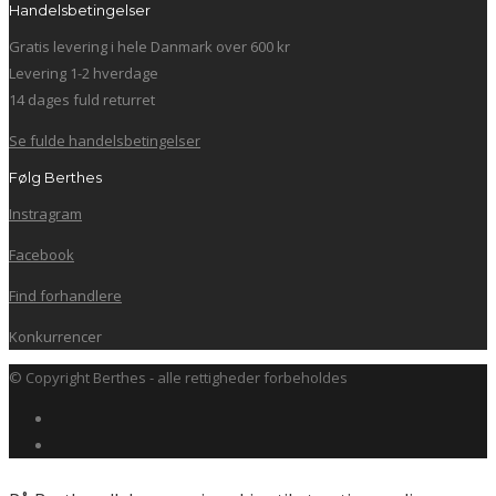
Handelsbetingelser
Gratis levering i hele Danmark over 600 kr
Levering 1-2 hverdage
14 dages fuld returret
Se fulde handelsbetingelser
Følg Berthes
Instragram
Facebook
Find forhandlere
Konkurrencer
© Copyright Berthes - alle rettigheder forbeholdes