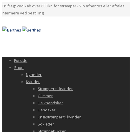
Fri fragt ved køb over 600 kr. for strømper - Vin afhentes eller aftales
nærmere ved bestilling
Forside
Shop
Nyheder
Kvinder
Strømper til kvinder
Glimmer
Halvhandsker
Handsker
Knæstrømper til kvinder
Sokletter
Strømpebukser