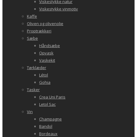
Viskestykke natur
Viskestykke vinmotiv
Kaffe
Oliven og olivenolie
Proptrækkeri
Sæbe
Håndsæbe
Opvask
Vaskekit
Tørklæder
Létol
Gohia
Tasker
Crea Uni Paris
Letol Sac
Vin
Champagne
Bandol
Bordeaux