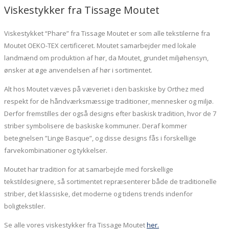
Viskestykker fra Tissage Moutet
Viskestykket “Phare” fra Tissage Moutet er som alle tekstilerne fra
Moutet OEKO-TEX certificeret. Moutet samarbejder med lokale
landmænd om produktion af hør, da Moutet, grundet miljøhensyn,
ønsker at øge anvendelsen af hør i sortimentet.
Alt hos Moutet væves på væveriet i den baskiske by Orthez med
respekt for de håndværksmæssige traditioner, mennesker og miljø.
Derfor fremstilles der også designs efter baskisk tradition, hvor de 7
striber symbolisere de baskiske kommuner. Deraf kommer
betegnelsen ”Linge Basque”, og disse designs fås i forskellige
farvekombinationer og tykkelser.
Moutet har tradition for at samarbejde med forskellige
tekstildesignere, så sortimentet repræsenterer både de traditionelle
striber, det klassiske, det moderne og tidens trends indenfor
boligtekstiler.
Se alle vores viskestykker fra Tissage Moutet
her.