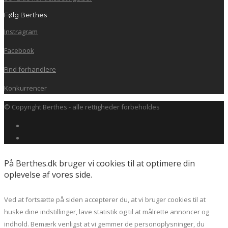
Følg Berthes
Instragram
Facebook
Find forhandlere
Konkurrencer
© Copyright Berthes - alle rettigheder forbeholdes
På Berthes.dk bruger vi cookies til at optimere din
oplevelse af vores side.
Ved at fortsætte på siden accepterer du, at vi bruger cookies til at
huske dine indstillinger, lave statistik og til at målrette annoncer og
indhold. Bemærk venligst at vi gemmer de personoplysninger, du