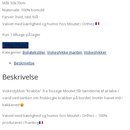
Mål: 50x70cm
Materiale: 100% bomuld
Farver: hvid, rød, blå
Vævet med kærlighed og humor hos Moutet i Orthez
Kun 1 tilbage på lager
Viskestykke
Tilføj til kurv
-
Kategorier:
Boligtekstiler
,
Viskestykke maritim
,
Viskestykker
Krabbe
Beskrivelse
antal
Beskrivelse
Viskestykket “Krabbe” fra Tissage Moutet får tænderne til at løbe i
vand ved tanken om friskkogte krabber på bordet. Invitér havet ind i
køkkenet!
Vævet med kærlighed og humor hos Moutet i Orthez – 100%
produceret i Frankrig