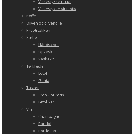
Viskestykke natur
Viskestykke vinmotiv
Kaffe
Oliven og olivenolie
Proptrækkeri
Sæbe
Håndsæbe
Opvask
Vaskekit
Tørklæder
Létol
Gohia
Tasker
Crea Uni Paris
Letol Sac
Vin
Champagne
Bandol
Bordeaux