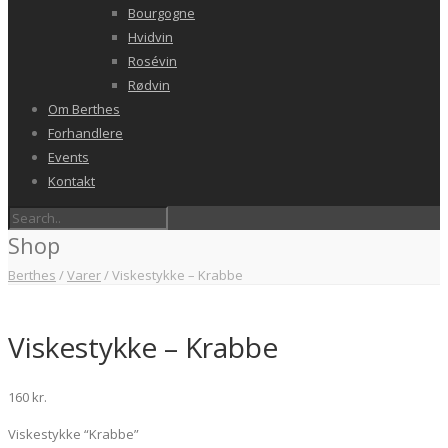
Bourgogne
Hvidvin
Rosévin
Rødvin
Om Berthes
Forhandlere
Events
Kontakt
Shop
Berthes
/
Varer
/
Viskestykke – Krabbe
Viskestykke – Krabbe
160
kr.
Viskestykke “Krabbe”