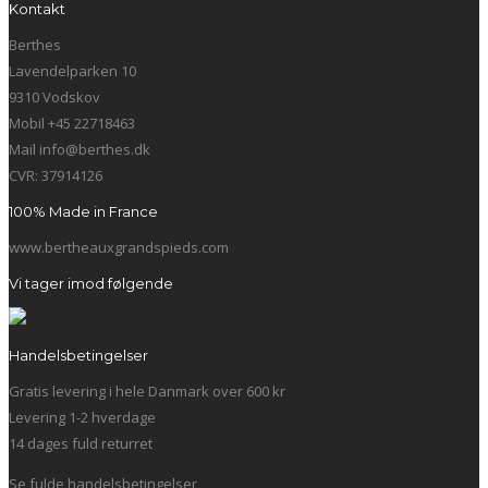
Kontakt
Berthes
Lavendelparken 10
9310 Vodskov
Mobil +45 22718463
Mail info@berthes.dk
CVR: 37914126
100% Made in France
www.bertheauxgrandspieds.com
Vi tager imod følgende
Handelsbetingelser
Gratis levering i hele Danmark over 600 kr
Levering 1-2 hverdage
14 dages fuld returret
Se fulde handelsbetingelser