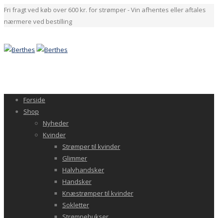
Fri fragt ved køb over 600 kr. for strømper - Vin afhentes eller aftales
nærmere ved bestilling
Forside
Shop
Nyheder
Kvinder
Strømper til kvinder
Glimmer
Halvhandsker
Handsker
Knæstrømper til kvinder
Sokletter
Strømpebukser