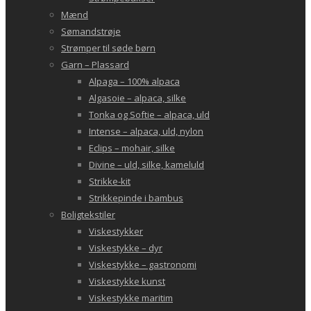
Mænd
Sømandstrøje
Strømper til søde børn
Garn – Plassard
Alpaga – 100% alpaca
Algasoie – alpaca, silke
Tonka og Softie – alpaca, uld
Intense – alpaca, uld, nylon
Eclips – mohair, silke
Divine – uld, silke, kameluld
Strikke-kit
Strikkepinde i bambus
Boligtekstiler
Viskestykker
Viskestykke – dyr
Viskestykke – gastronomi
Viskestykke kunst
Viskestykke maritim