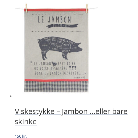
price
price
was:
is:
180 kr..
120 kr..
Viskestykke – Jambon …eller bare
skinke
150
kr.