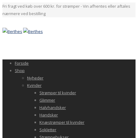
Fri fragt ved køb over 600 kr. for strømper - Vin afhentes eller aftales
nærmere ved bestilling
Forside
Shop
Nyheder
Kvinder
Strømper til kvinder
Glimmer
Halvhandsker
Handsker
Knæstrømper til kvinder
Sokletter
Strømpebukser