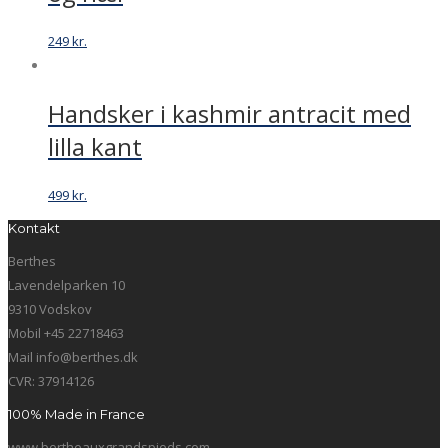
249
kr.
Handsker i kashmir antracit med
lilla kant
499
kr.
Kontakt
Berthes
Lavendelparken 10
9310 Vodskov
Mobil +45 22718463
Mail info@berthes.dk
CVR: 37914126
100% Made in France
www.bertheauxgrandspieds.com