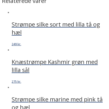
Relaterede varer
sokletter
antal
Strømpe silke sort med lilla tå og
hæl
249
kr.
Knæstrømpe Kashmir grøn med
lilla sål
275
kr.
Strømpe silke marine med pink tå
og hæl