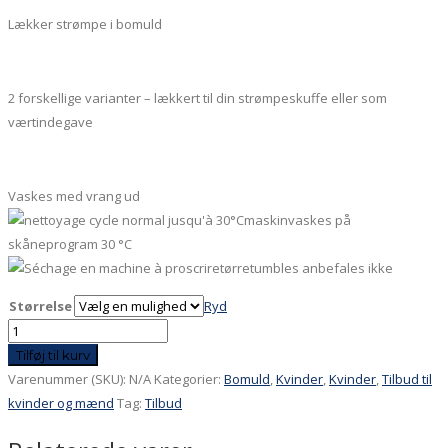
Lækker strømpe i bomuld
2 forskellige varianter – lækkert til din strømpeskuffe eller som
værtindegave
Vaskes med vrang ud
maskinvaskes på
skåneprogram 30 °C
tørretumbles anbefales ikke
Størrelse
Ryd
Tilbud
-
Tilføj til kurv
lykkepose
Varenummer (SKU):
N/A
Kategorier:
Bomuld
,
Kvinder
,
Kvinder
,
Tilbud til
2
kvinder og mænd
Tag:
Tilbud
par