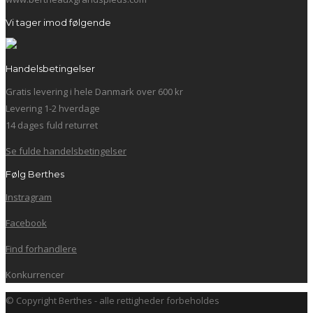
Vi tager imod følgende
Handelsbetingelser
Gratis levering i hele Danmark over 600 kr
Levering 1-2 hverdage
14 dages fuld returret
Se fulde handelsbetingelser
Følg Berthes
Instragram
Facebook
Find forhandlere
Konkurrencer
© Copyright Berthes - alle rettigheder forbeholdes