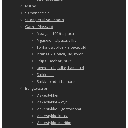
Mænd
Sømandstrøje
Strømper til søde børn
Garn – Plassard
Alpaga – 100% alpaca
Algasoie – alpaca, silke
Tonka og Softie – alpaca, uld
Intense – alpaca, uld, nylon
Eclips – mohair, silke
Divine – uld, silke, kameluld
Strikke-kit
Strikkepinde i bambus
Boligtekstiler
Viskestykker
Viskestykke – dyr
Viskestykke – gastronomi
Viskestykke kunst
Viskestykke maritim