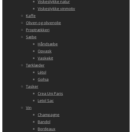
Viskestykke natur
Viskestykke vinmotiv
Kaffe
Oliven og olivenolie
Proptrækkeri
Sæbe
Håndsæbe
Opvask
Vaskekit
Tørklæder
Létol
Gohia
Tasker
Crea Uni Paris
Letol Sac
Vin
Champagne
Bandol
Bordeaux