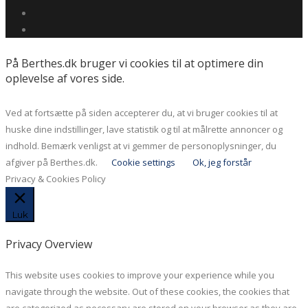
På Berthes.dk bruger vi cookies til at optimere din
oplevelse af vores side.
Ved at fortsætte på siden accepterer du, at vi bruger cookies til at
huske dine indstillinger, lave statistik og til at målrette annoncer og
indhold. Bemærk venligst at vi gemmer de personoplysninger, du
afgiver på Berthes.dk.
Cookie settings
Ok, jeg forstår
Privacy & Cookies Policy
Luk
Privacy Overview
This website uses cookies to improve your experience while you
navigate through the website. Out of these cookies, the cookies that
are categorized as necessary are stored on your browser as they are