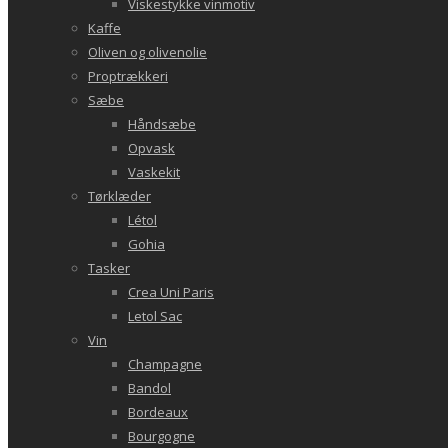
Viskestykke vinmotiv
Kaffe
Oliven og olivenolie
Proptrækkeri
Sæbe
Håndsæbe
Opvask
Vaskekit
Tørklæder
Létol
Gohia
Tasker
Crea Uni Paris
Letol Sac
Vin
Champagne
Bandol
Bordeaux
Bourgogne