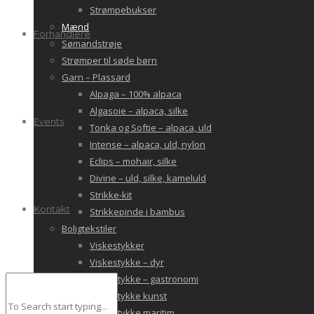
Strømpebukser
Mænd
Forhandlere
Sømandstrøje
Strømper til søde børn
Garn – Plassard
Alpaga – 100% alpaca
Algasoie – alpaca, silke
Events
Tonka og Softie – alpaca, uld
Intense – alpaca, uld, nylon
Eclips – mohair, silke
Divine – uld, silke, kameluld
Strikke-kit
Kontakt
Strikkepinde i bambus
Boligtekstiler
Viskestykker
Viskestykke – dyr
Viskestykke – gastronomi
Viskestykke kunst
Viskestykke maritim