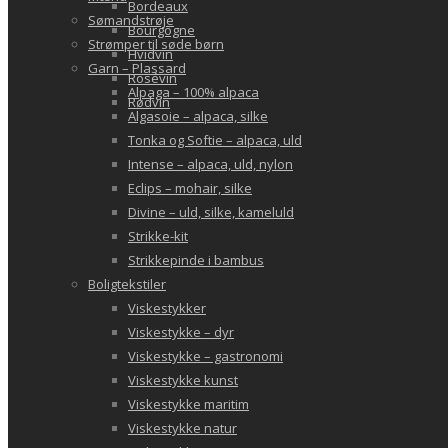
Bordeaux
Sømandstrøje
Bourgogne
Strømper til søde børn
Hvidvin
Garn – Plassard
Rosévin
Alpaga – 100% alpaca
Rødvin
Algasoie – alpaca, silke
Tonka og Softie – alpaca, uld
Intense – alpaca, uld, nylon
Eclips – mohair, silke
Divine – uld, silke, kameluld
Strikke-kit
Strikkepinde i bambus
Boligtekstiler
Viskestykker
Viskestykke – dyr
Viskestykke – gastronomi
Viskestykke kunst
Viskestykke maritim
Viskestykke natur