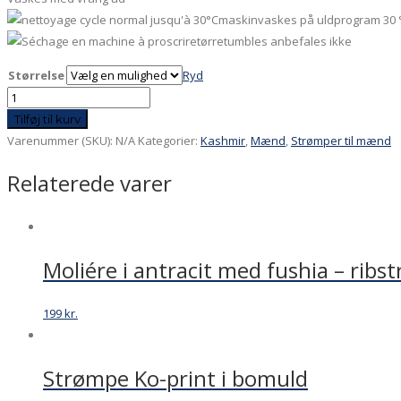
maskinvaskes på uldprogram 30 
tørretumbles anbefales ikke
Størrelse
Ryd
Strømper
kashmir
Tilføj til kurv
rosa
Varenummer (SKU):
N/A
Kategorier:
Kashmir
,
Mænd
,
Strømper til mænd
med
Relaterede varer
lilla
sål
antal
Moliére i antracit med fushia – ribst
199
kr.
Strømpe Ko-print i bomuld