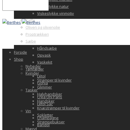
Viskestykke natur
Viskestykke vinmotiv
Kaffe
Oliven og olivenolie
Proptrækkeri
Sæbe
Håndsæbe
Forside
Opvask
Shop
Vaskekit
Nyheder
Tørklæder
Kvinder
Létol
Strømper til kvinder
Gohia
Glimmer
Tasker
Halvhandsker
Crea Uni Paris
Handsker
Letol Sac
Knæstrømper til kvinder
Vin
Sokletter
Champagne
Strømpebukser
Bandol
Mænd