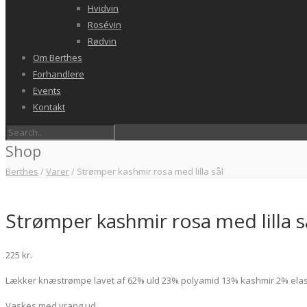
Hvidvin
Rosévin
Rødvin
Om Berthes
Forhandlere
Events
Kontakt
Shop
Berthes
/
Varer
/
Strømper kashmir rosa med lilla sål
Strømper kashmir rosa med lilla s
225
kr.
Lækker knæstrømpe lavet af 62% uld 23% polyamid 13% kashmir 2% ela
Vaskes med vrang ud