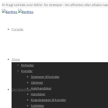
Fri fragt ved køb over 600 kr. for strømper - Vin afhentes eller aftales n
Forside
Shop
Nyheder
Kvinder
Strømper til kvinder
Glimmer
Halvhandsker
Om Berthes
Handsker
Knæstrømper til kvinder
Sokletter