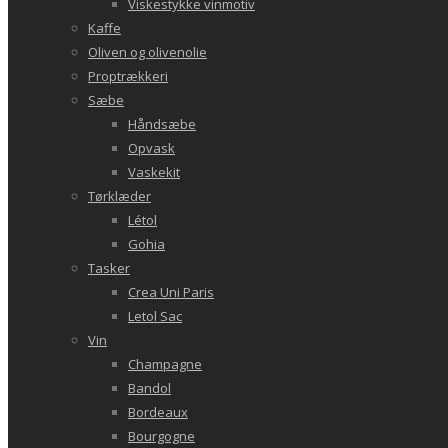
Viskestykke vinmotiv
Kaffe
Oliven og olivenolie
Proptrækkeri
Sæbe
Håndsæbe
Opvask
Vaskekit
Tørklæder
Létol
Gohia
Tasker
Crea Uni Paris
Letol Sac
Vin
Champagne
Bandol
Bordeaux
Bourgogne