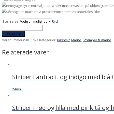
maskinvaskes på uldprogram 30 
tørretumbles anbefales ikke
Størrelse
Ryd
Strømpe
kashmir
Tilføj til kurv
i
Varenummer (SKU):
N/A
Kategorier:
Kashmir
,
Mænd
,
Strømper til mænd
blå
Relaterede varer
med
lilla
sål
antal
Striber i antracit og indigo med blå
249
kr.
Striber i rød og lilla med pink tå og