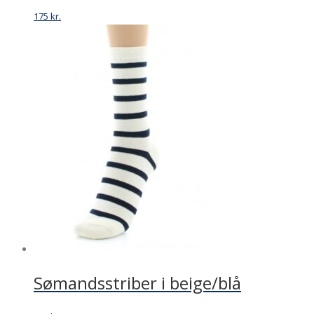
175
kr.
Sømandsstriber i beige/blå