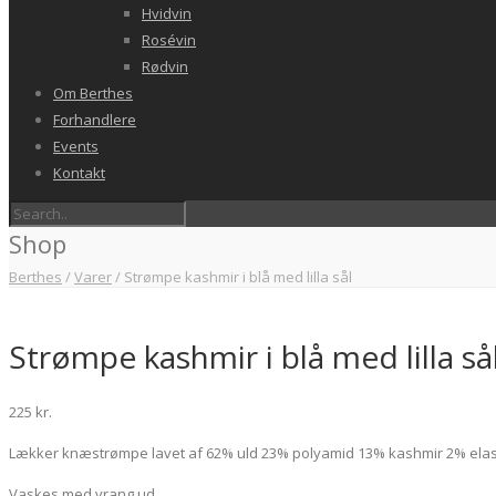
Hvidvin
Rosévin
Rødvin
Om Berthes
Forhandlere
Events
Kontakt
Shop
Berthes
/
Varer
/
Strømpe kashmir i blå med lilla sål
Strømpe kashmir i blå med lilla så
225
kr.
Lækker knæstrømpe lavet af 62% uld 23% polyamid 13% kashmir 2% ela
Vaskes med vrang ud