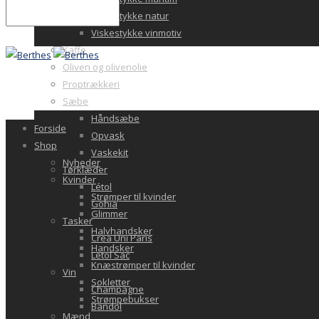
Viskestykke natur
Viskestykke vinmotiv
Kaffe
Oliven og olivenolie
Proptrækkeri
Sæbe
Håndsæbe
Forside
Opvask
Shop
Vaskekit
Nyheder
Tørklæder
Kvinder
Létol
Strømper til kvinder
Gohia
Glimmer
Tasker
Halvhandsker
Crea Uni Paris
Handsker
Letol Sac
Knæstrømper til kvinder
Vin
Sokletter
Champagne
Strømpebukser
Bandol
Mænd