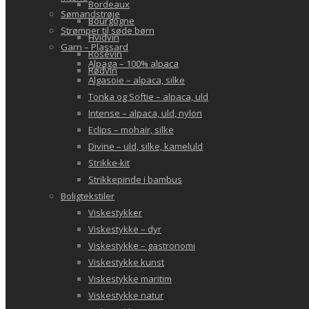
Bordeaux
Sømandstrøje
Bourgogne
Strømper til søde børn
Hvidvin
Garn – Plassard
Rosévin
Alpaga – 100% alpaca
Rødvin
Algasoie – alpaca, silke
Tonka og Softie – alpaca, uld
Intense – alpaca, uld, nylon
Eclips – mohair, silke
Divine – uld, silke, kameluld
Strikke-kit
Strikkepinde i bambus
Boligtekstiler
Viskestykker
Viskestykke – dyr
Viskestykke – gastronomi
Viskestykke kunst
Viskestykke maritim
Viskestykke natur