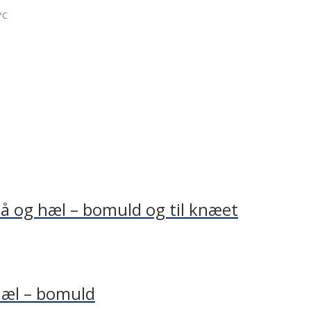
°C
 tå og hæl – bomuld og til knæet
 hæl – bomuld