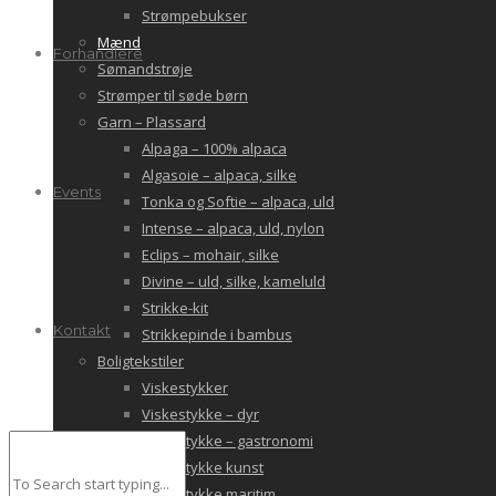
Strømpebukser
Mænd
Forhandlere
Sømandstrøje
Strømper til søde børn
Garn – Plassard
Alpaga – 100% alpaca
Algasoie – alpaca, silke
Events
Tonka og Softie – alpaca, uld
Intense – alpaca, uld, nylon
Eclips – mohair, silke
Divine – uld, silke, kameluld
Strikke-kit
Kontakt
Strikkepinde i bambus
Boligtekstiler
Viskestykker
Viskestykke – dyr
Viskestykke – gastronomi
Viskestykke kunst
Viskestykke maritim