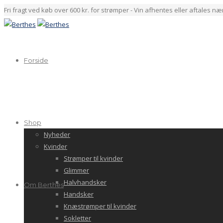
Fri fragt ved køb over 600 kr. for strømper - Vin afhentes eller aftales n
Forside
Shop
Nyheder
Kvinder
Strømper til kvinder
Glimmer
Halvhandsker
Om Berthes
Handsker
Knæstrømper til kvinder
Sokletter