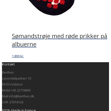
Sømandstrøje med røde prikker på
albuerne
1.800
kr.
Kontakt
Berthes
Lavendelparken 10
9310 Vodskov
Mobil +45 22718463
Mail info@berthes.dk
CVR: 37914126
100% Made in France