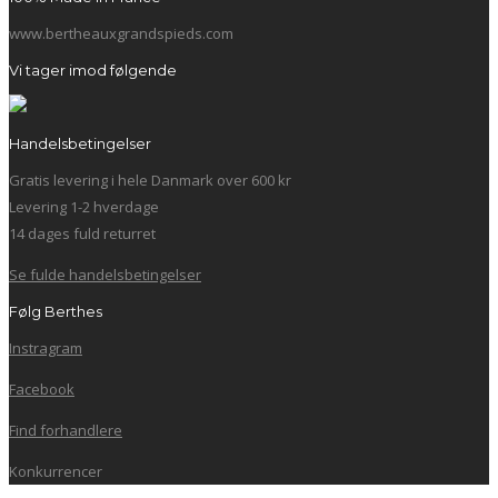
www.bertheauxgrandspieds.com
Vi tager imod følgende
Handelsbetingelser
Gratis levering i hele Danmark over 600 kr
Levering 1-2 hverdage
14 dages fuld returret
Se fulde handelsbetingelser
Følg Berthes
Instragram
Facebook
Find forhandlere
Konkurrencer