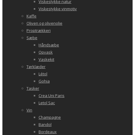
Viskestykke natur
Viskestykke vinmotiv
Kaffe
Oliven og olivenolie
Proptrækkeri
Sæbe
Håndsæbe
Opvask
Vaskekit
Tørklæder
Létol
Gohia
Tasker
Crea Uni Paris
Letol Sac
Vin
Champagne
Bandol
Bordeaux