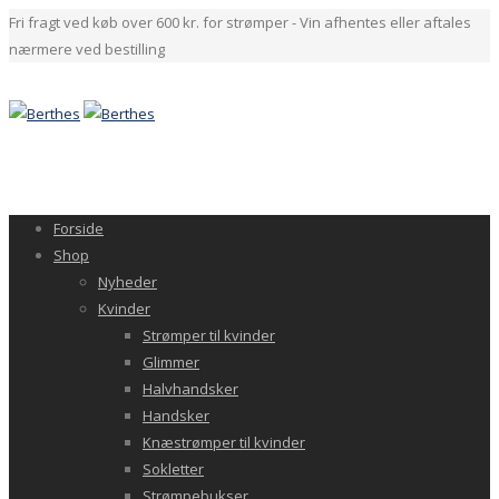
Fri fragt ved køb over 600 kr. for strømper - Vin afhentes eller aftales
nærmere ved bestilling
Forside
Shop
Nyheder
Kvinder
Strømper til kvinder
Glimmer
Halvhandsker
Handsker
Knæstrømper til kvinder
Sokletter
Strømpebukser