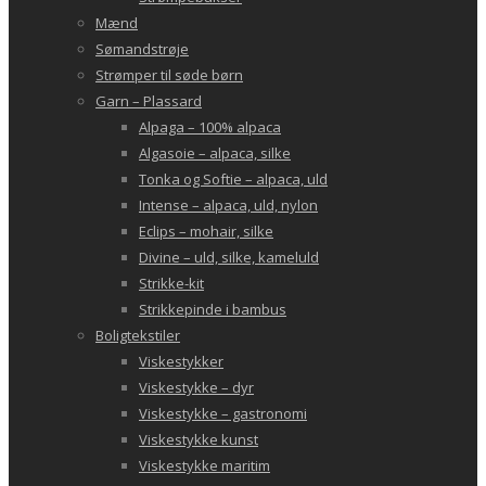
Mænd
Sømandstrøje
Strømper til søde børn
Garn – Plassard
Alpaga – 100% alpaca
Algasoie – alpaca, silke
Tonka og Softie – alpaca, uld
Intense – alpaca, uld, nylon
Eclips – mohair, silke
Divine – uld, silke, kameluld
Strikke-kit
Strikkepinde i bambus
Boligtekstiler
Viskestykker
Viskestykke – dyr
Viskestykke – gastronomi
Viskestykke kunst
Viskestykke maritim