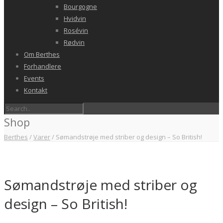
Bourgogne
Hvidvin
Rosévin
Rødvin
Om Berthes
Forhandlere
Events
Kontakt
Shop
Berthes
/
Varer
/
Sømandstrøje med striber og design – So British!
Sømandstrøje med striber og
design – So British!