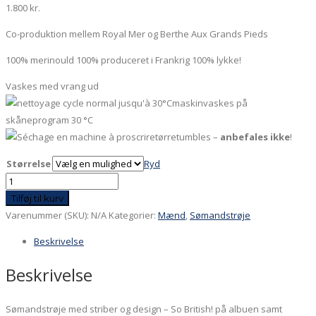
1.800
kr.
Co-produktion mellem Royal Mer og Berthe Aux Grands Pieds
100% merinould 100% produceret i Frankrig 100% lykke!
Vaskes med vrang ud
maskinvaskes på
skåneprogram 30 °C
tørretumbles –
anbefales ikke
!
Størrelse
Ryd
Sømandstrøje
med
Tilføj til kurv
striber
Varenummer (SKU):
N/A
Kategorier:
Mænd
,
Sømandstrøje
og
Beskrivelse
design
-
Beskrivelse
So
British!
Sømandstrøje med striber og design – So British! på albuen samt
antal