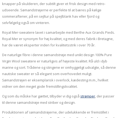
knapper på skulderen, der subtilt giver et frisk design med retro-
udseende. Sømandstrøjerne er perfekte til at bæres på kølige
sommeraftener, på en sejltur på spejlblank hav eller fjord og
selvfølgelig også om vinteren.
Royal Mer-sweatere lavet i samarbejde med Berthe Aux Grands Pieds.
Royal Mer er synonym for høj kvalitet, og med deres fabrik i Bretagne,
har de været eksperter inden for kvalitetsstrik i over 70 år.
De naturlige fibre i denne sømandstrøje med unikt design 100% Pure
Virgin Wool sweatere er naturligvis af højeste kvalitet. Rå uld i dyb
marine og sort. Trådene og stingene er omhyggeligt udvalgte, så denne
nautiske sweater er så elegant som overhovedet muligt.
Sømandstrøjen er eksemplarisk i overlock, kædesting m.m., hvilket
vidner om den meget gode fremstillingskvalitet.
Og som du måske har gættet, tilbyder vi dig også
strømper
, der passer
til denne sømandstrøje med striber og design.
Produktionen af sømandstrøjerne, der udelukkende er fremstillet i