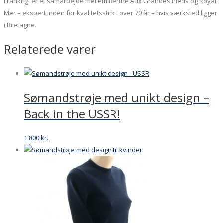
Frankrig, er et samarbejde mellem Berthe Aux Grandes Pieds og Royal
Mer – ekspert inden for kvalitetsstrik i over 70 år – hvis værksted ligger
i Bretagne.
Relaterede varer
Sømandstrøje med unikt design –
Back in the USSR!
1.800
kr.