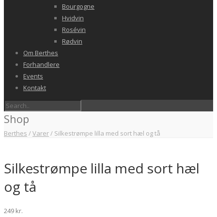
Bourgogne
Hvidvin
Rosévin
Rødvin
Om Berthes
Forhandlere
Events
Kontakt
Shop
Berthes
/
Varer
/
Silkestrømpe lilla med sort hæl og tå
Silkestrømpe lilla med sort hæl
og tå
249
kr.