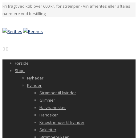
Fri fragt ved køb over 600 kr. for strømper - Vin afhentes eller aftales
nærmere ved bestilling
Forside
Shop
Nyheder
Kvinder
Strømper til kvinder
Glimmer
Halvhandsker
Handsker
Knæstrømper til kvinder
Sokletter
Strømpebukser