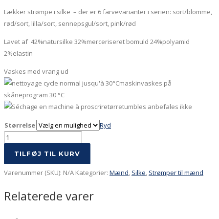
Lækker strømpe i silke – der er 6 farvevarianter i serien: sort/blomme,
rød/sort, lilla/sort, sennepsgul/sort, pink/rød
Lavet af 42%natursilke 32%merceriseret bomuld 24%polyamid
2%elastin
Vaskes med vrang ud
maskinvaskes på
skåneprogram 30 °C
tørretumbles anbefales ikke
Størrelse
Ryd
Silkestrømpe
lilla
TILFØJ TIL KURV
med
sort
Varenummer (SKU):
N/A
Kategorier:
Mænd
,
Silke
,
Strømper til mænd
hæl
Relaterede varer
og
tå
antal