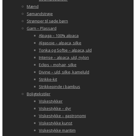
Mænd
Sømandstrøje
Strømper til søde børn
Garn – Plassard
Alpaga – 100% alpaca
Algasoie – alpaca, silke
Tonka og Softie – alpaca, uld
Intense – alpaca, uld, nylon
Eclips – mohair, silke
Divine – uld, silke, kameluld
Strikke-kit
Strikkepinde i bambus
Boligtekstiler
Viskestykker
Viskestykke – dyr
Viskestykke – gastronomi
Viskestykke kunst
Viskestykke maritim