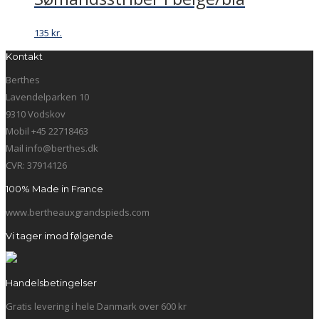
135
kr.
Kontakt
Berthes
Lavendelparken 10
9310 Vodskov
Mobil +45 22718463
Mail info@berthes.dk
CVR: 37914126
100% Made in France
www.bertheauxgrandspieds.com
Vi tager imod følgende
Handelsbetingelser
Gratis levering i hele Danmark over 600 kr