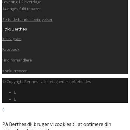
Levering 1-2 hverdage
14 dages fuld returret
Se fulde handelsbetingelser
Følg Berthes
Instragram
Facebook
Find forhandlere
Konkurrencer
© Copyright Berthes - alle rettigheder forbeholdes
På Berthes.dk bruger vi cookies til at optimere din