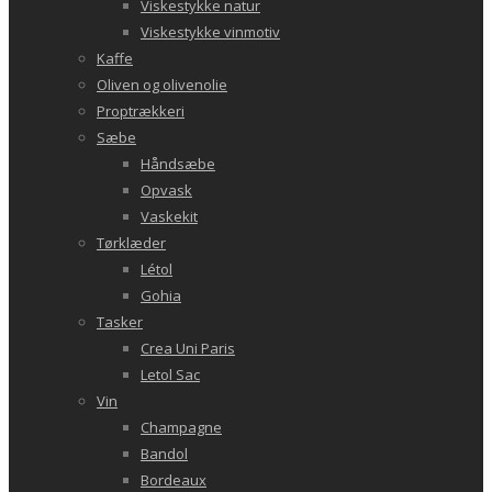
Viskestykke natur
Viskestykke vinmotiv
Kaffe
Oliven og olivenolie
Proptrækkeri
Sæbe
Håndsæbe
Opvask
Vaskekit
Tørklæder
Létol
Gohia
Tasker
Crea Uni Paris
Letol Sac
Vin
Champagne
Bandol
Bordeaux