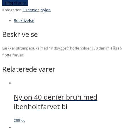
Chic
Tilføj til kurv
antal
Kategorier:
30 denier
,
Nylon
Beskrivelse
Beskrivelse
Lækker strømpebuks med “indbygget” hofteholder i 30 denim. Fås i 6
flotte farver.
Relaterede varer
Nylon 40 denier brun med
ibenholtfarvet bi
299
kr.