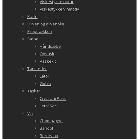
Viskestykke natur
Viskestykke vinmotiv
Kaffe
Oliven og olivenolie
Proptrækkeri
Sæbe
Håndsæbe
Opvask
Vaskekit
Tørklæder
Létol
Gohia
Tasker
Crea Uni Paris
Letol Sac
Vin
Champagne
Bandol
Bordeaux