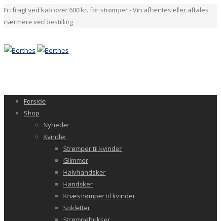
Fri fragt ved køb over 600 kr. for strømper - Vin afhentes eller aftales
nærmere ved bestilling
Forside
Shop
Nyheder
Kvinder
Strømper til kvinder
Glimmer
Halvhandsker
Handsker
Knæstrømper til kvinder
Sokletter
Strømpebukser