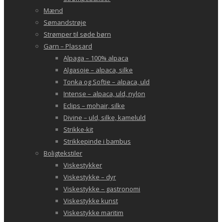
Mænd
Sømandstrøje
Strømper til søde børn
Garn – Plassard
Alpaga – 100% alpaca
Algasoie – alpaca, silke
Tonka og Softie – alpaca, uld
Intense – alpaca, uld, nylon
Eclips – mohair, silke
Divine – uld, silke, kameluld
Strikke-kit
Strikkepinde i bambus
Boligtekstiler
Viskestykker
Viskestykke – dyr
Viskestykke – gastronomi
Viskestykke kunst
Viskestykke maritim