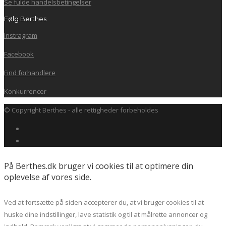
Se fulde handelsbetingelser
Følg Berthes
Instragram
Facebook
Find forhandlere
Konkurrencer
© Copyright Berthes - alle rettigheder forbeholdes
På Berthes.dk bruger vi cookies til at optimere din
oplevelse af vores side.
Ved at fortsætte på siden accepterer du, at vi bruger cookies til at
huske dine indstillinger, lave statistik og til at målrette annoncer og