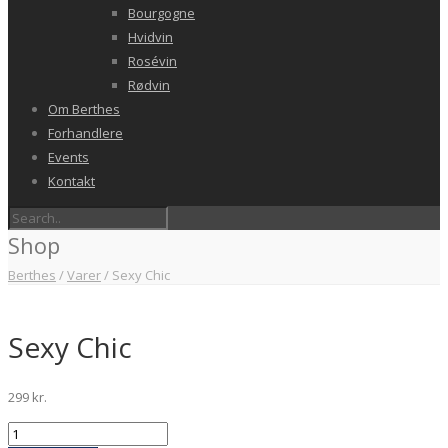
Bourgogne
Hvidvin
Rosévin
Rødvin
Om Berthes
Forhandlere
Events
Kontakt
Shop
Berthes
/
Varer
/
Sexy Chic
Sexy Chic
299
kr.
Sexy