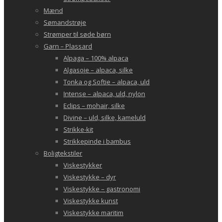
Mænd
Sømandstrøje
Strømper til søde børn
Garn – Plassard
Alpaga – 100% alpaca
Algasoie – alpaca, silke
Tonka og Softie – alpaca, uld
Intense – alpaca, uld, nylon
Eclips – mohair, silke
Divine – uld, silke, kameluld
Strikke-kit
Strikkepinde i bambus
Boligtekstiler
Viskestykker
Viskestykke – dyr
Viskestykke – gastronomi
Viskestykke kunst
Viskestykke maritim