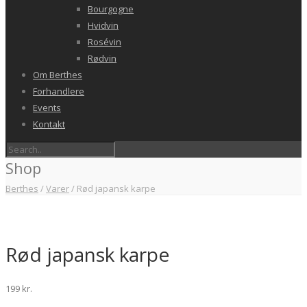
Bourgogne
Hvidvin
Rosévin
Rødvin
Om Berthes
Forhandlere
Events
Kontakt
Shop
Berthes
/
Varer
/
Rød japansk karpe
Rød japansk karpe
199
kr.