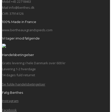
Mobil +45 22718463
Mail info@berthes.dk
CVR: 37914126
100% Made in France
www.bertheauxgrandspieds.com
Vi tager imod følgende
Handelsbetingelser
Gratis levering i hele Danmark over 600 kr
Levering 1-2 hverdage
14 dages fuld returret
Se fulde handelsbetingelser
Følg Berthes
Instragram
Facebook