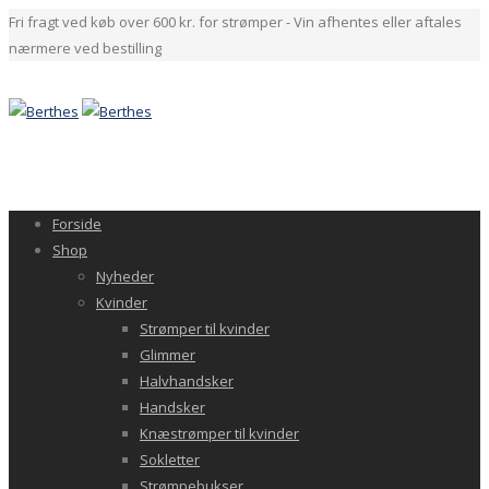
Fri fragt ved køb over 600 kr. for strømper - Vin afhentes eller aftales
nærmere ved bestilling
Forside
Shop
Nyheder
Kvinder
Strømper til kvinder
Glimmer
Halvhandsker
Handsker
Knæstrømper til kvinder
Sokletter
Strømpebukser