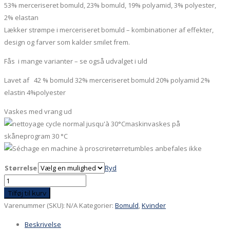
53% merceriseret bomuld, 23% bomuld, 19% polyamid, 3% polyester,
2% elastan
Lækker strømpe i merceriseret bomuld – kombinationer af effekter,
design og farver som kalder smilet frem.
Fås i mange varianter – se også udvalget i uld
Lavet af 42 % bomuld 32% merceriseret bomuld 20% polyamid 2%
elastin 4%polyester
Vaskes med vrang ud
maskinvaskes på
skåneprogram 30 °C
tørretumbles anbefales ikke
Størrelse
Ryd
Rød
japansk
Tilføj til kurv
karpe
Varenummer (SKU):
N/A
Kategorier:
Bomuld
,
Kvinder
antal
Beskrivelse