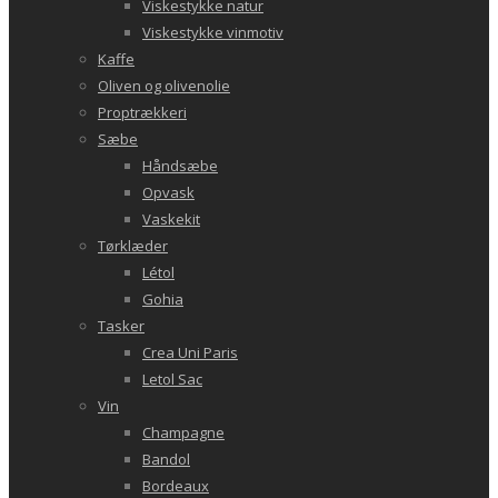
Viskestykke natur
Viskestykke vinmotiv
Kaffe
Oliven og olivenolie
Proptrækkeri
Sæbe
Håndsæbe
Opvask
Vaskekit
Tørklæder
Létol
Gohia
Tasker
Crea Uni Paris
Letol Sac
Vin
Champagne
Bandol
Bordeaux