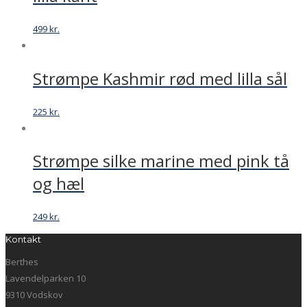
499
kr.
Strømpe Kashmir rød med lilla sål
225
kr.
Strømpe silke marine med pink tå
og hæl
249
kr.
Kontakt
Berthes
Lavendelparken 10
9310 Vodskov