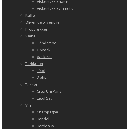
Viskestykke natur
Viskestykke vinmotiv
Kaffe
Oliven og olivenolie
Proptrækkeri
Sæbe
Håndsæbe
Opvask
Vaskekit
Tørklæder
Létol
Gohia
Tasker
Crea Uni Paris
Letol Sac
Vin
Champagne
Bandol
Bordeaux