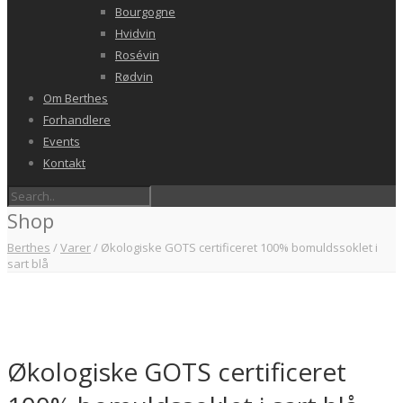
Bourgogne
Hvidvin
Rosévin
Rødvin
Om Berthes
Forhandlere
Events
Kontakt
Shop
Berthes
/
Varer
/
Økologiske GOTS certificeret 100% bomuldssoklet i
sart blå
Økologiske GOTS certificeret