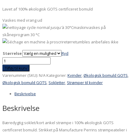
Lavet af 100% økologisk GOTS certificeret bomuld
Vaskes med vrang ud
maskinvaskes på
skåneprogram 30 °C
tørretumbles anbefales ikke
Størrelse
Ryd
Økologiske
GOTS
Tilføj til kurv
certificeret
Varenummer (SKU):
N/A
Kategorier:
Kvinder
,
Økologisk bomuld GOTS
,
100%
Økologisk bomuld GOTS
,
Sokletter
,
Strømper til kvinder
bomuldssoklet
Beskrivelse
i
sart
Beskrivelse
blå
antal
Bæredygtig soklet/kort ankel strømpe i 100% økologisk GOTS
certificeret bomuld. Strikket på Manufacture Perrins strømpeatelier i