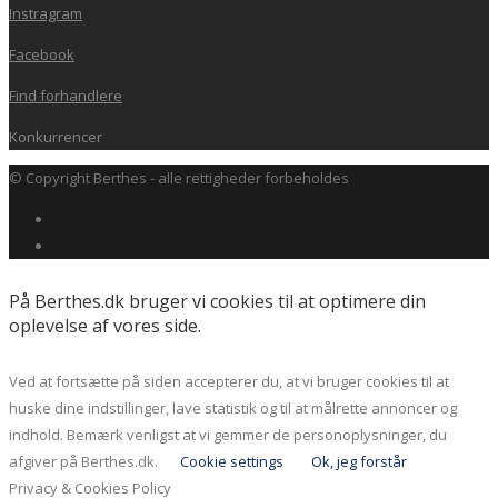
Instragram
Facebook
Find forhandlere
Konkurrencer
© Copyright Berthes - alle rettigheder forbeholdes
På Berthes.dk bruger vi cookies til at optimere din
oplevelse af vores side.
Ved at fortsætte på siden accepterer du, at vi bruger cookies til at
huske dine indstillinger, lave statistik og til at målrette annoncer og
indhold. Bemærk venligst at vi gemmer de personoplysninger, du
afgiver på Berthes.dk.
Cookie settings
Ok, jeg forstår
Privacy & Cookies Policy