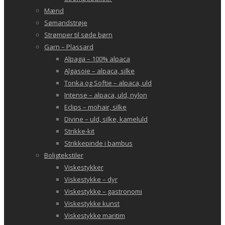
Mænd
Sømandstrøje
Strømper til søde børn
Garn – Plassard
Alpaga – 100% alpaca
Algasoie – alpaca, silke
Tonka og Softie – alpaca, uld
Intense – alpaca, uld, nylon
Eclips – mohair, silke
Divine – uld, silke, kameluld
Strikke-kit
Strikkepinde i bambus
Boligtekstiler
Viskestykker
Viskestykke – dyr
Viskestykke – gastronomi
Viskestykke kunst
Viskestykke maritim