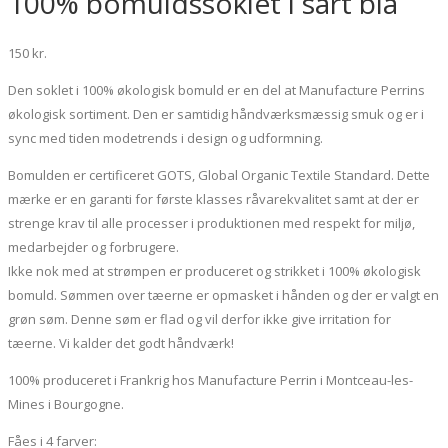
100% bomuldssoklet i sart blå
150
kr.
Den soklet i 100% økologisk bomuld er en del at Manufacture Perrins
økologisk sortiment. Den er samtidig håndværksmæssig smuk og er i
sync med tiden modetrends i design og udformning.
Bomulden er certificeret GOTS, Global Organic Textile Standard. Dette
mærke er en garanti for første klasses råvarekvalitet samt at der er
strenge krav til alle processer i produktionen med respekt for miljø,
medarbejder og forbrugere.
Ikke nok med at strømpen er produceret og strikket i 100% økologisk
bomuld. Sømmen over tæerne er opmasket i hånden og der er valgt en
grøn søm. Denne søm er flad og vil derfor ikke give irritation for
tæerne. Vi kalder det godt håndværk!
100% produceret i Frankrig hos Manufacture Perrin i Montceau-les-
Mines i Bourgogne.
Fåes i 4 farver: