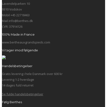
Lavendelparken 10
9310 Vodskov
Mobil +45 22718463
Mail info@berthes.dk
CVR: 37914126
100% Made in France
www.bertheauxgrandspieds.com
Vi tager imod følgende
Handelsbetingelser
Gratis levering i hele Danmark over 600 kr
Levering 1-2 hverdage
14 dages fuld returret
Se fulde handelsbetingelser
Følg Berthes