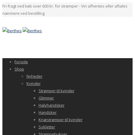
Fri fragt ved køb over 600 kr. for strømper - Vin afhentes eller aftales
nærmere ved bestilling
Forside
Shop
Nyheder
Kvinder
Strømper til kvinder
Glimmer
Halvhandsker
Handsker
Knæstrømper til kvinder
Sokletter
Strømpebukser